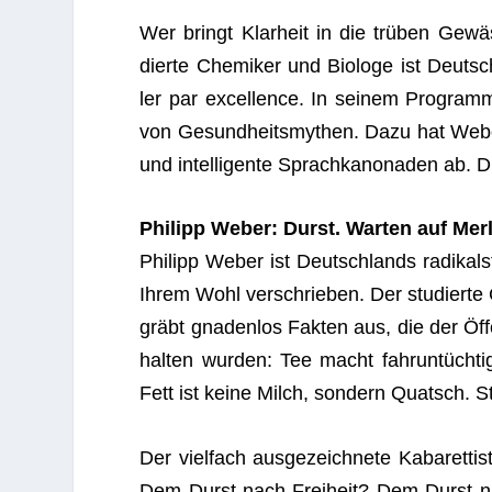
Wer bringt Klar­heit in die trü­ben Gewäs
dierte Che­mi­ker und Bio­loge ist Deutsch­
ler par excel­lence. In sei­nem Pro­gram
von Gesund­heits­my­then. Dazu hat Weber b
und intel­li­gente Sprach­ka­no­na­den ab. 
Phil­ipp Weber: Durst. War­ten auf Mer
Phil­ipp Weber ist Deutsch­lands radi­kals
Ihrem Wohl ver­schrie­ben. Der stu­dierte 
gräbt gna­den­los Fak­ten aus, die der Öffent
hal­ten wur­den: Tee macht fahr­un­tüch­
Fett ist keine Milch, son­dern Quatsch. Sti
Der viel­fach aus­ge­zeich­nete Kaba­ret­
Dem Durst nach Frei­heit? Dem Durst nac