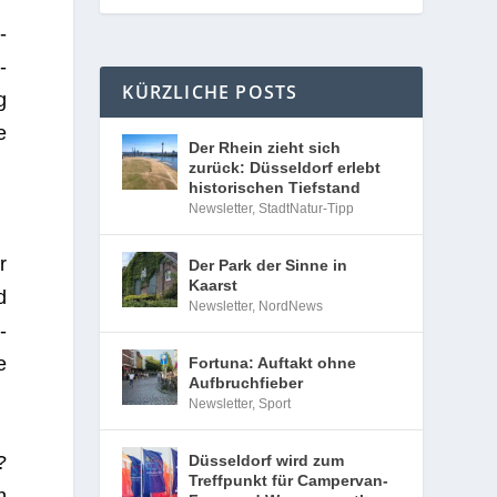
­
­
KÜRZLICHE POSTS
g
e
Der Rhein zieht sich
zurück: Düsseldorf erlebt
historischen Tiefstand
Newsletter
,
StadtNatur-Tipp
r
Der Park der Sinne in
Kaarst
d
Newsletter
,
NordNews
­
e
Fortuna: Auftakt ohne
Aufbruchfieber
Newsletter
,
Sport
Düsseldorf wird zum
?
Treffpunkt für Campervan-
n