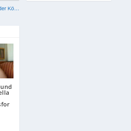
 der Kö…
 und
ella
sfor