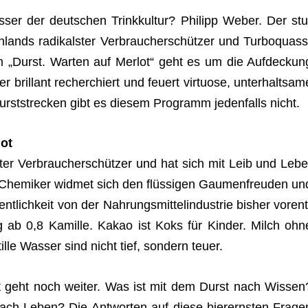
­ser der deut­schen Trink­kul­tur? Phil­ipp Weber. Der stu
lands radi­kals­ter Ver­brau­cher­schüt­zer und Tur­bo­quass
m „Durst. War­ten auf Mer­lot“ geht es um die Auf­de­ckun
ril­lant recher­chiert und feu­ert vir­tuose, unter­halt­sam
Durst­stre­cken gibt es die­sem Pro­gramm jeden­falls nicht.
lot
­ter Ver­brau­cher­schüt­zer und hat sich mit Leib und Lebe
Che­mi­ker wid­met sich den flüs­si­gen Gau­men­freu­den un
­lich­keit von der Nah­rungs­mit­tel­in­dus­trie bis­her vor­ent
tig ab 0,8 Kamille. Kakao ist Koks für Kin­der. Milch ohn
lle Was­ser sind nicht tief, son­dern teuer.
tist geht noch wei­ter. Was ist mit dem Durst nach Wis­sen
h Leben? Die Ant­wor­ten auf diese bier­erns­ten Fra­ge