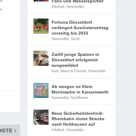
Fans und Wassersportler
Infothek
,
Newsletter
­
Fortuna Düsseldorf
verlängert Ausrüstervertrag
vorzeitig bis 2033
Newsletter
,
Sport
Zwölf junge Spatzen in
Düsseldorf erfolgreich
ausgewildert
Katz, Maus & Friends
,
Newsletter
Ab morgen ist Klein
Montmartre in Kaiserswerth
Newsletter
,
NordNews
Neue Sicherheitstechnik:
Rheinbahn rüstet Strecke
nach Holthausen auf
HSTE
Infothek
,
Newsletter