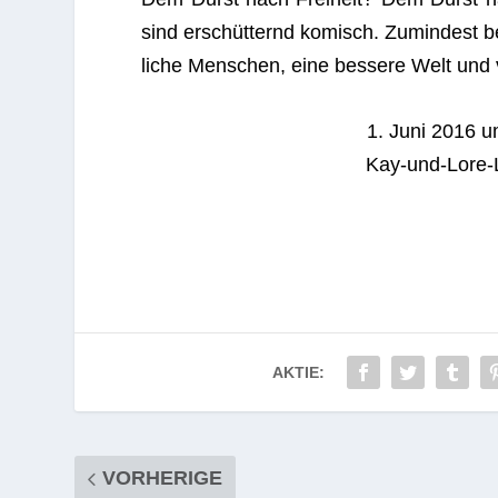
sind erschüt­ternd komisch. Zumin­dest b
li­che Men­schen, eine bes­sere Welt und 
1. Juni 2016 
Kay-und-Lore-L
AKTIE:
VORHERIGE