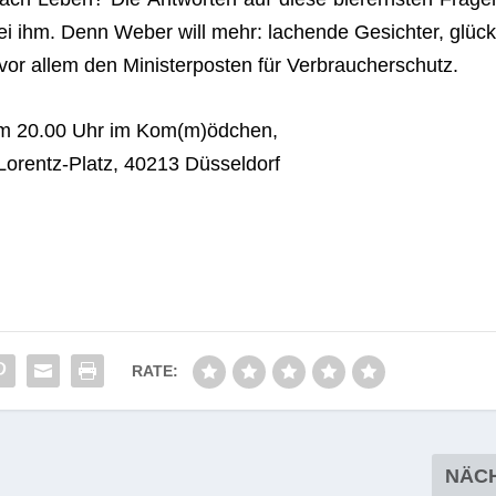
ei ihm. Denn Weber will mehr: lachende Gesich­ter, glück
vor allem den Minis­ter­pos­ten für Verbraucherschutz.
um 20.00 Uhr im Kom(m)ödchen,
orentz-Platz, 40213 Düsseldorf
RATE:
NÄC