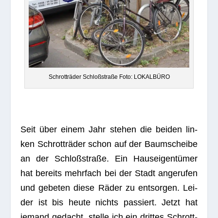
Schrott­rä­der Schloß­straße Foto: LOKALBÜRO
Seit über einem Jahr ste­hen die bei­den lin­
ken Schrott­rä­der schon auf der Baum­scheibe
an der Schloß­straße. Ein Haus­ei­gen­tü­mer
hat bereits mehr­fach bei der Stadt ange­ru­fen
und gebe­ten diese Räder zu ent­sor­gen. Lei­
der ist bis heute nichts pas­siert. Jetzt hat
jemand gedacht, stelle ich ein drit­tes Schrott­