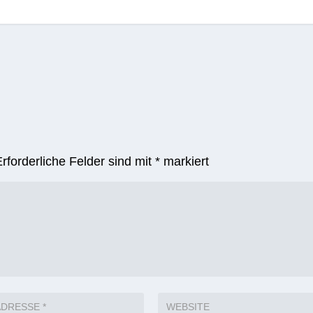
Warnung vor
Keine Mehrheit
erneutem
das Ed Sheeran
Sturmtief am
Konzert in
Freitagnachmittag
Düsseldorf
18. Februar 2022
25. Juni 2018