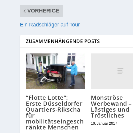
Dabei han­delt es sich um Lego ähn­li­che B
den. Die Steine haben ein Gewicht von 2,3 
Geschwin­dig­keit durch­fah­ren können.
AKTIE:
VORHERIGE
Ein Radschläger auf Tour
ZUSAMMENHÄNGENDE POSTS