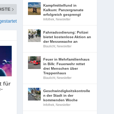
er­
Kampfmittelfund in
ßer
Kalkum: Panzergranate
erfolgreich gesprengt
Infothek
,
Newsletter
Fahrradcodierung: Polizei
bietet kostenlose Aktion an
der Messewache an
Blaulicht
,
Newsletter
Feuer in Mehrfamilienhaus
in Bilk: Feuerwehr rettet
drei Menschen über
Treppenhaus
HSTE
Blaulicht
,
Newsletter
estartet
Geschwindigkeitskontrolle
n der Stadt in der
kommenden Woche
Infothek
,
Newsletter