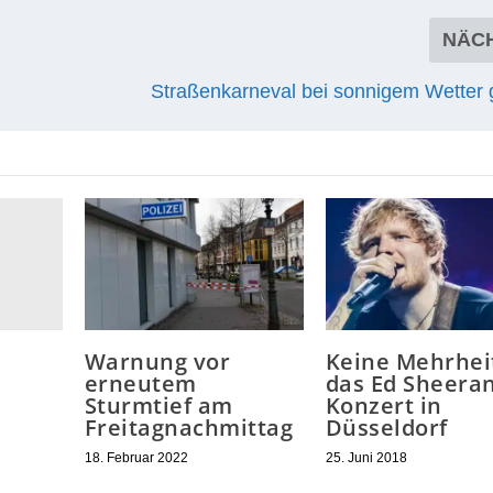
eton­klötze, die nor­ma­ler­weise im Schacht­bau benutzt w
Ton­nen und sol­len ver­hin­dern, daß Fahr­zeuge mit gro­
RATE:
NÄC
Straßenkarneval bei sonnigem Wetter g