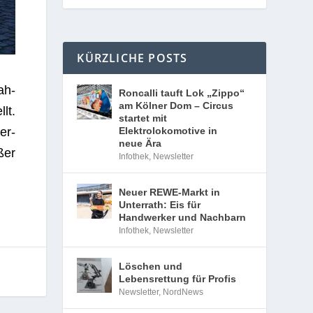
KÜRZLICHE POSTS
Roncalli tauft Lok „Zippo“
am Kölner Dom – Circus
startet mit
Elektrolokomotive in
neue Ära
Infothek
,
Newsletter
Neuer REWE-Markt in
Unterrath: Eis für
Handwerker und Nachbarn
Infothek
,
Newsletter
Löschen und
ah­
Lebensrettung für Profis
Newsletter
,
NordNews
lt.