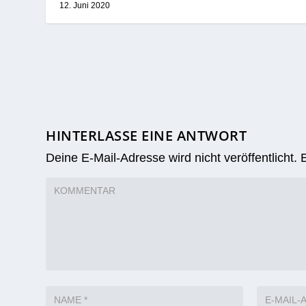
Monströse
“Flotte Lotte”:
Werbewand –
Erste Düsseldorfer
Lästiges und
Quartiers-Rikscha
Tröstliches
für
mobilitätseingesch
10. Januar 2017
ränkte Menschen
12. Juni 2020