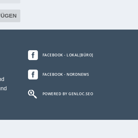

FACEBOOK - LOKAL[BÜRO]