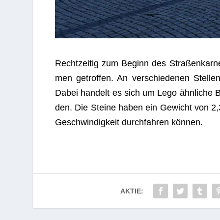
Recht­zei­tig zum Beginn des Stra­ßen­kar­ne
men getrof­fen. An ver­schie­de­nen Stel­le