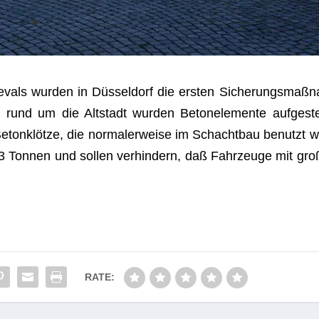
­vals wur­den in Düs­sel­dorf die ers­ten Siche­rungs­maß­n
n rund um die Alt­stadt wur­den Beton­ele­mente auf­ge­stel