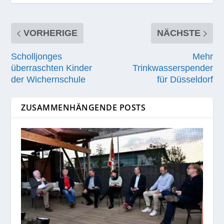
VORHERIGE
NÄCHSTE
Scholljonges
Mehr
überraschten Kinder
Trinkwasserspender
der Wichernschule
für Düsseldorf
ZUSAMMENHÄNGENDE POSTS