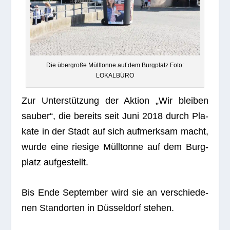
Die über­große Müll­tonne auf dem Burg­platz Foto:
LOKALBÜRO
Zur Unter­stüt­zung der Aktion „Wir blei­ben
sau­ber“, die bereits seit Juni 2018 durch Pla­
kate in der Stadt auf sich auf­merk­sam macht,
wurde eine rie­sige Müll­tonne auf dem Burg­
platz aufgestellt.
Bis Ende Sep­tem­ber wird sie an ver­schie­de­
nen Stand­or­ten in Düs­sel­dorf stehen.