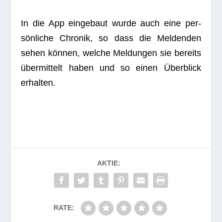
In die App ein­ge­baut wurde auch eine per­
sön­li­che Chro­nik, so dass die Mel­den­den
sehen kön­nen, wel­che Mel­dun­gen sie bereits
über­mit­telt haben und so einen Über­blick
erhalten.
AKTIE:
RATE: