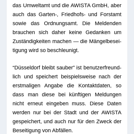
das Umwelt­amt und die AWISTA GmbH, aber
auch das Garten‑, Fried­hofs- und Forst­amt
sowie das Ord­nungs­amt. Die Mel­den­den
brau­chen sich daher keine Gedan­ken um
Zustän­dig­kei­ten machen — die Män­gel­be­sei­
ti­gung wird so beschleunigt.
“Düs­sel­dorf bleibt sau­ber” ist benut­zer­freund­
lich und spei­chert bei­spiels­weise nach der
erst­ma­li­gen Angabe die Kon­takt­da­ten, so
dass man diese bei künf­ti­gen Mel­dun­gen
nicht erneut ein­ge­ben muss. Diese Daten
wer­den nur bei der Stadt und der AWISTA
gespei­chert, und auch nur für den Zweck der
Besei­ti­gung von Abfällen.