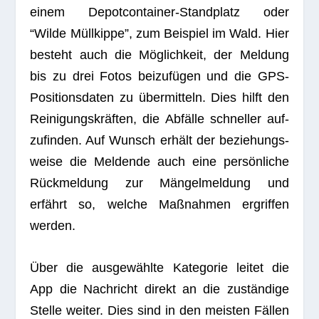
einem Depot­con­tai­ner-Stand­platz oder
“Wilde Müll­kippe”, zum Bei­spiel im Wald. Hier
besteht auch die Mög­lich­keit, der Mel­dung
bis zu drei Fotos bei­zu­fü­gen und die GPS-
Posi­ti­ons­da­ten zu über­mit­teln. Dies hilft den
Rei­ni­gungs­kräf­ten, die Abfälle schnel­ler auf­
zu­fin­den. Auf Wunsch erhält der bezie­hungs­
weise die Mel­dende auch eine per­sön­li­che
Rück­mel­dung zur Män­gel­mel­dung und
erfährt so, wel­che Maß­nah­men ergrif­fen
werden.
Über die aus­ge­wählte Kate­go­rie lei­tet die
App die Nach­richt direkt an die zustän­dige
Stelle wei­ter. Dies sind in den meis­ten Fäl­len