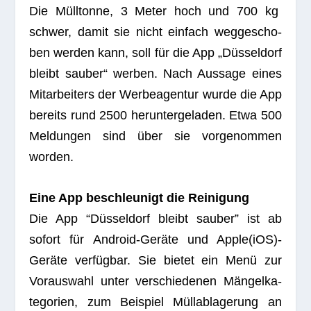
Die Müll­tonne, 3 Meter hoch und 700 kg
schwer, damit sie nicht ein­fach weg­ge­scho­
ben wer­den kann, soll für die App „Düs­sel­dorf
bleibt sau­ber“ wer­ben. Nach Aus­sage eines
Mit­ar­bei­ters der Wer­be­agen­tur wurde die App
bereits rund 2500 her­un­ter­ge­la­den. Etwa 500
Mel­dun­gen sind über sie vor­ge­nom­men
worden.
Eine App beschleu­nigt die Reinigung
Die App “Düs­sel­dorf bleibt sau­ber” ist ab
sofort für Android-Geräte und Apple(iOS)-
Geräte ver­füg­bar. Sie bie­tet ein Menü zur
Vor­auswahl unter ver­schie­de­nen Män­gel­ka­
te­go­rien, zum Bei­spiel Müll­ab­la­ge­rung an