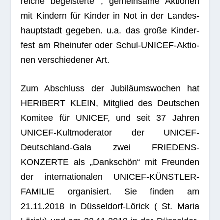
rei­che begeis­terte , gemein­same Aktio­nen
mit Kin­dern für Kin­der in Not in der Lan­des­
haupt­stadt gege­ben. u.a. das große Kin­der­
fest am Rhein­ufer oder Schul-UNICEF-Aktio­
nen ver­schie­de­ner Art.
Zum Abschluss der Jubi­lä­ums­wo­chen hat
HERIBERT KLEIN, Mit­glied des Deut­schen
Komi­tee für UNICEF, und seit 37 Jah­ren
UNICEF-Kult­mo­de­ra­tor der UNICEF-
Deutsch­land-Gala zwei FRIEDENS-
KONZERTE als „Dank­schön“ mit Freun­den
der inter­na­tio­na­len UNICEF-KÜNSTLER-
FAMILIE orga­ni­siert. Sie fin­den am
21.11.2018 in Düs­sel­dorf-Lörick ( St. Maria