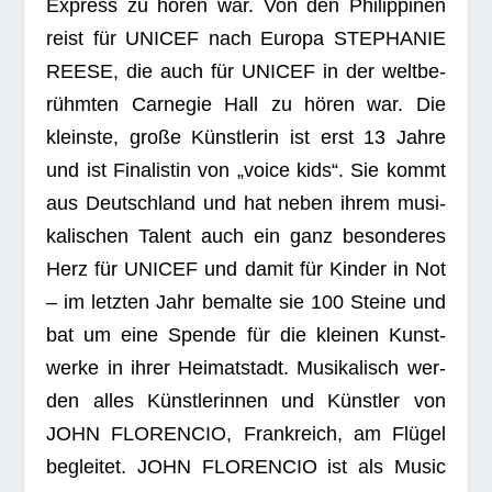
Express zu hören war. Von den Phil­ip­pi­nen
reist für UNICEF nach Europa STEPHANIE
REESE, die auch für UNICEF in der welt­be­
rühm­ten Car­ne­gie Hall zu hören war. Die
kleinste, große Künst­le­rin ist erst 13 Jahre
und ist Fina­lis­tin von „voice kids“. Sie kommt
aus Deutsch­land und hat neben ihrem musi­
ka­li­schen Talent auch ein ganz beson­de­res
Herz für UNICEF und damit für Kin­der in Not
– im letz­ten Jahr bemalte sie 100 Steine und
bat um eine Spende für die klei­nen Kunst­
werke in ihrer Hei­mat­stadt. Musi­ka­lisch wer­
den alles Künst­le­rin­nen und Künst­ler von
JOHN FLORENCIO, Frank­reich, am Flü­gel
beglei­tet. JOHN FLORENCIO ist als Music