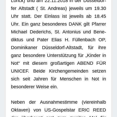
Lörick) und am 22.11.2018 in der Düs­sel­dor­
fer Alt­stadt ( St. Andreas) jeweils um 19.30
Uhr statt. Der Ein­lass ist jeweils ab 18.45
Uhr. Ein ganz beson­de­res DANK gilt Pfar­rer
Michael Dede­richs, St. Anto­nius und Bene­
dik­tus und Pater Elias H. Fül­len­bach OP,
Domi­ni­ka­ner Düs­sel­dorf-Alt­stadt, für ihre
ganz beson­dere Unter­stüt­zung für „Kin­der in
Not“ mit die­sem groß­ar­ti­gen ABEND FÜR
UNICEF. Beide Kir­chen­ge­mein­den set­zen
sich seit Jah­ren für Men­schen in Not in
beson­de­rer Weise ein.
Neben der Aus­nah­me­stimme (vier­ein­halb
Okta­ven) von US-Gos­pel­star ERIC REED