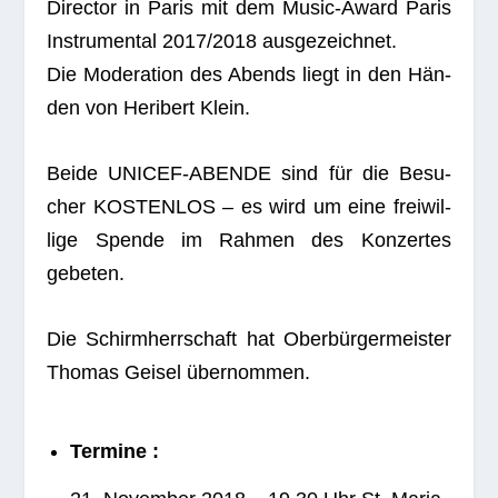
Direc­tor in Paris mit dem Music-Award Paris
Instru­men­tal 2017/2018 ausgezeichnet.
Die Mode­ra­tion des Abends liegt in den Hän­
den von Heri­bert Klein.
Beide UNICEF-ABENDE sind für die Besu­
cher KOSTENLOS – es wird um eine frei­wil­
lige Spende im Rah­men des Kon­zer­tes
gebeten.
Die Schirm­herr­schaft hat Ober­bür­ger­meis­ter
Tho­mas Gei­sel übernommen.
Ter­mine :