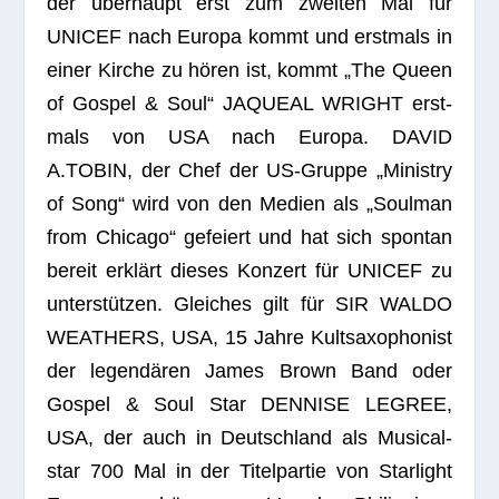
der über­haupt erst zum zwei­ten Mal für
UNICEF nach Europa kommt und erst­mals in
einer Kir­che zu hören ist, kommt „The Queen
of Gos­pel & Soul“ JAQUEAL WRIGHT erst­
mals von USA nach Europa. DAVID
A.TOBIN, der Chef der US-Gruppe „Minis­try
of Song“ wird von den Medien als „Soul­man
from Chi­cago“ gefei­ert und hat sich spon­tan
bereit erklärt die­ses Kon­zert für UNICEF zu
unter­stüt­zen. Glei­ches gilt für SIR WALDO
WEATHERS, USA, 15 Jahre Kult­sa­xo­pho­nist
der legen­dä­ren James Brown Band oder
Gos­pel & Soul Star DENNISE LEGREE,
USA, der auch in Deutsch­land als Musi­cal­
star 700 Mal in der Titel­par­tie von Star­light