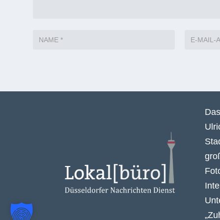
Das
Ulr
Sta
gro
Fot
Int
Unt
„Zu