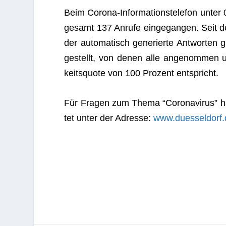
Beim Corona-Infor­ma­ti­ons­te­le­fon un
ge­samt 137 Anrufe ein­ge­gan­gen. Seit de
der auto­ma­tisch gene­rierte Ant­wor­t
ge­stellt, von denen alle ange­nom­men u
keits­quote von 100 Pro­zent entspricht.
Für Fra­gen zum Thema “Coro­na­vi­rus” hat d
tet unter der Adresse:
www.duesseldorf.