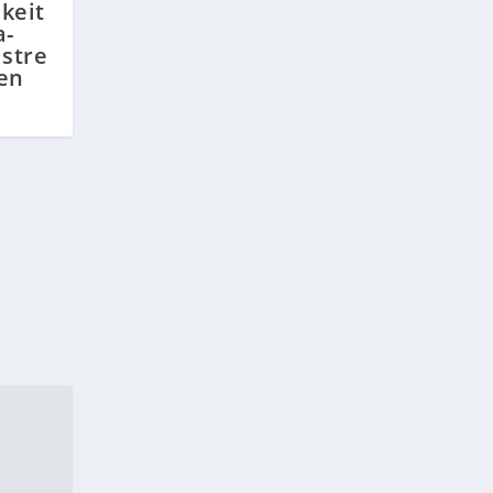
keit
a-
stre
en