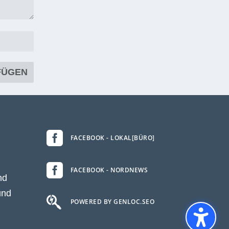

FACEBOOK - LOKAL[BÜRO]

FACEBOOK - NORDNEWS
nd
und

POWERED BY GENLOC.SEO