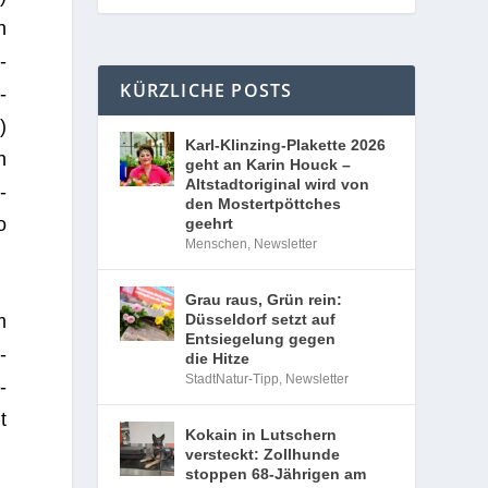
n
­
KÜRZLICHE POSTS
­
)
Karl-Klinzing-Plakette 2026
n
geht an Karin Houck –
Altstadtoriginal wird von
­
den Mostertpöttches
o
geehrt
Menschen
,
Newsletter
Grau raus, Grün rein:
m
Düsseldorf setzt auf
Entsiegelung gegen
­
die Hitze
StadtNatur-Tipp
,
Newsletter
­
t
Kokain in Lutschern
versteckt: Zollhunde
stoppen 68-Jährigen am