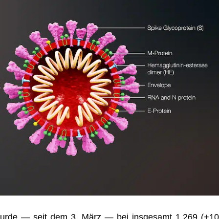
wurde — seit dem 3. März — bei ins­ge­samt 1.269 (+10