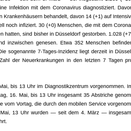
eine Infek­tion mit dem Coro­na­vi­rus dia­gnos­ti­ziert. Davo
n Kran­ken­häu­sern behan­delt, davon 14 (+1) auf Inten­siv
ell noch infi­ziert. 30 (+0) Men­schen, die mit dem Coro­na
gen hat­ten, sind bis­her in Düs­sel­dorf gestor­ben. 1.028 (+7
er sind inzwi­schen gene­sen. Etwa 352 Men­schen befin­de
 Die soge­nannte 7‑Ta­ges-Inzi­denz liegt der­zeit in Düs­sel
Zahl der Neu­erkran­kun­gen in den letz­ten 7 Tagen pr
ai, bis 13 Uhr im Dia­gnos­tik­zen­trum vor­ge­nom­men. I
tag, 16. Mai, bis 13 Uhr ins­ge­samt 35 Abstri­che genom
 vom Vor­tag, die durch den mobi­len Ser­vice vor­ge­nom
 Mai, 13 Uhr wur­den — seit dem 4. März — ins­ge­sam
hrt.