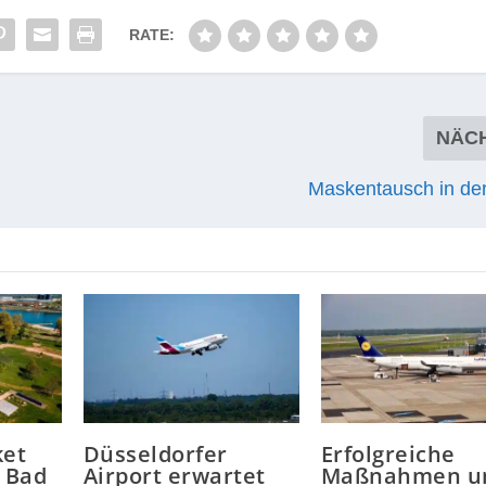
RATE:
NÄC
Maskentausch in der
ket
Düsseldorfer
Erfolgreiche
s Bad
Airport erwartet
Maßnahmen u