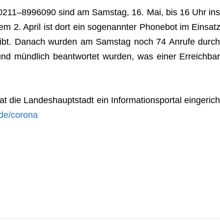
ter 0211–8996090 sind am Sams­tag, 16. Mai, bis 16 Uhr ins
m 2. April ist dort ein soge­nann­ter Phone­bot im Ein­satz
en gibt. Danach wur­den am Sams­tag noch 74 Anrufe durch
nd münd­lich beant­wor­tet wur­den, was einer Erreich­bar
ie Lan­des­haupt­stadt ein Infor­ma­ti­ons­por­tal ein­ge­rich
de/corona