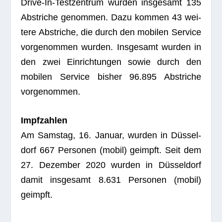
Drive-In-Test­zen­trum wur­den ins­ge­samt 135
Abstri­che genom­men. Dazu kom­men 43 wei­
tere Abstri­che, die durch den mobi­len Ser­vice
vor­ge­nom­men wur­den. Ins­ge­samt wur­den in
den zwei Ein­rich­tun­gen sowie durch den
mobi­len Ser­vice bis­her 96.895 Abstri­che
vorgenommen.
Impf­zah­len
Am Sams­tag, 16. Januar, wur­den in Düs­sel­
dorf 667 Per­so­nen (mobil) geimpft. Seit dem
27. Dezem­ber 2020 wur­den in Düs­sel­dorf
damit ins­ge­samt 8.631 Per­so­nen (mobil)
geimpft.