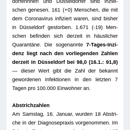
dor­fe­rin­nen und Düs­sel­dor­fer sind inzwi­
schen gene­sen. 161 (+0) Men­schen, die mit
dem Coro­na­vi­rus infi­ziert waren, sind bis­her
in Düs­sel­dorf gestor­ben. 1.671 (-19) Men­
schen befin­den sich der­zeit in häus­li­cher
Qua­ran­täne. Die soge­nannte
7‑Ta­ges-Inzi­
denz liegt nach den vor­lie­gen­den Zah­len
der­zeit in Düs­sel­dorf bei 98,0 (16.1.: 91,8)
— die­ser Wert gibt die Zahl der bekannt
gewor­de­nen Infek­tio­nen in den letz­ten 7
Tagen pro 100.000 Ein­woh­ner an.
Abstrich­zah­len
Am Sams­tag, 16. Januar, wur­den 18 Abstri­
che in der Dia­gno­se­pra­xis vor­ge­nom­men. Im