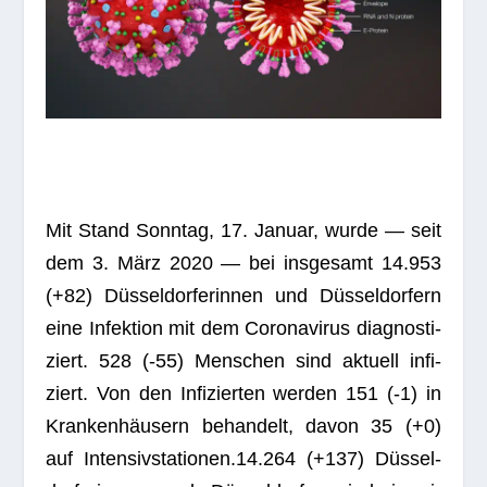
Mit Stand Sonn­tag, 17. Januar, wurde — seit
dem 3. März 2020 — bei ins­ge­samt 14.953
(+82) Düs­sel­dor­fe­rin­nen und Düs­sel­dor­fern
eine Infek­tion mit dem Coro­na­vi­rus dia­gnos­ti­
ziert. 528 (-55) Men­schen sind aktu­ell infi­
ziert. Von den Infi­zier­ten wer­den 151 (-1) in
Kran­ken­häu­sern behan­delt, davon 35 (+0)
auf Intensivstationen.14.264 (+137) Düs­sel­