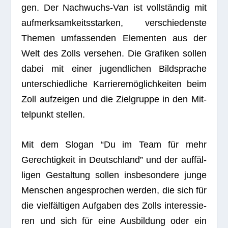
gen. Der Nach­wuchs-Van ist voll­stän­dig mit
auf­merk­sam­keits­star­ken, ver­schie­denste
The­men umfas­sen­den Ele­men­ten aus der
Welt des Zolls ver­se­hen. Die Gra­fi­ken sol­len
dabei mit einer jugend­li­chen Bild­spra­che
unter­schied­li­che Kar­rie­re­mög­lich­kei­ten beim
Zoll auf­zei­gen und die Ziel­gruppe in den Mit­
tel­punkt stellen.
Mit dem Slo­gan “Du im Team für mehr
Gerech­tig­keit in Deutsch­land” und der auf­fäl­
li­gen Gestal­tung sol­len ins­be­son­dere junge
Men­schen ange­spro­chen wer­den, die sich für
die viel­fäl­ti­gen Auf­ga­ben des Zolls inter­es­sie­
ren und sich für eine Aus­bil­dung oder ein