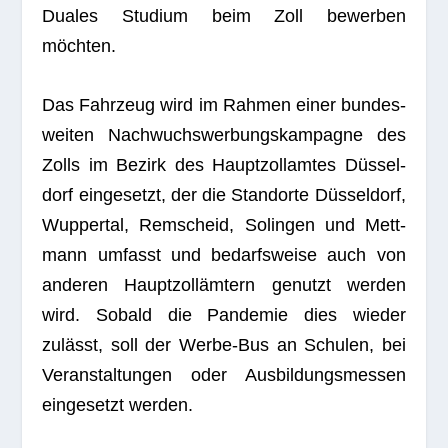
Dua­les Stu­dium beim Zoll bewer­ben
möchten.
Das Fahr­zeug wird im Rah­men einer bun­des­
wei­ten Nach­wuchs­wer­bungs­kam­pa­gne des
Zolls im Bezirk des Haupt­zoll­am­tes Düs­sel­
dorf ein­ge­setzt, der die Stand­orte Düs­sel­dorf,
Wup­per­tal, Rem­scheid, Solin­gen und Mett­
mann umfasst und bedarfs­weise auch von
ande­ren Haupt­zoll­äm­tern genutzt wer­den
wird. Sobald die Pan­de­mie dies wie­der
zulässt, soll der Werbe-Bus an Schu­len, bei
Ver­an­stal­tun­gen oder Aus­bil­dungs­mes­sen
ein­ge­setzt werden.