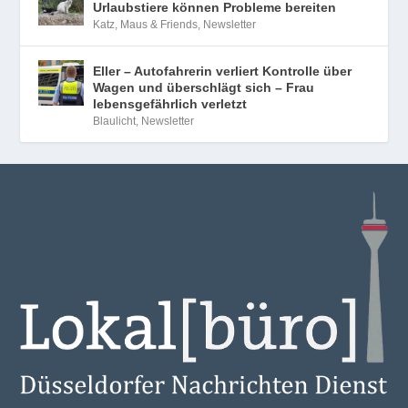
Urlaubstiere können Probleme bereiten
Katz, Maus & Friends
,
Newsletter
Eller – Autofahrerin verliert Kontrolle über
Wagen und überschlägt sich – Frau
lebensgefährlich verletzt
Blaulicht
,
Newsletter