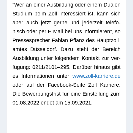
“Wer an einer Aus­bil­dung oder einem Dua­len
Stu­dium beim Zoll inter­es­siert ist, kann sich
aber auch jetzt gerne und jeder­zeit tele­fo­
nisch oder per E‑Mail bei uns infor­mie­ren”, so
Pres­se­spre­cher Fabian Pflanz des Haupt­zoll­
am­tes Düs­sel­dorf. Dazu steht der Bereich
Aus­bil­dung unter fol­gen­dem Kon­takt zur Ver­
fü­gung: 0211/2101–295. Dar­über hin­aus gibt
es Infor­ma­tio­nen unter
www.zoll-karriere.de
oder auf der Face­book-Seite Zoll Kar­riere.
Die Bewer­bungs­frist für eine Ein­stel­lung zum
01.08.2022 endet am 15.09.2021.