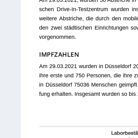
Am 29.03.2021, wur­den 50 Abstri­che in der
schen Drive-In-Test­zen­trum wur­den 
wei­tere Abstri­che, die durch den mobi­
den zwei städ­ti­schen Ein­rich­tun­gen 
vorgenommen.
IMPFZAHLEN
Am 29.03.2021 wur­den in Düs­sel­dorf 20
ihre erste und 750 Per­so­nen, die ihre 
in Düs­sel­dorf 75036 Men­schen geimpf
fung erhal­ten. Ins­ge­samt wur­den so b