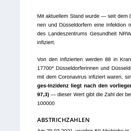
Mit aktu­el­lem Stand wurde — seit dem 
nen und Düs­sel­dor­fern eine Infek­tion mi
des Lan­des­zen­trums Gesund­heit NRW 
infiziert.
Von den Infi­zier­ten wer­den
88
in Kran­
17700* Düs­sel­dor­fe­rin­nen und Düs­sel­
mit dem Coro­na­vi­rus infi­ziert waren, s
ges-Inzi­denz liegt nach den vor­lie­gen
97,3)
— die­ser Wert gibt die Zahl der bek
100000
ABSTRICHZAHLEN