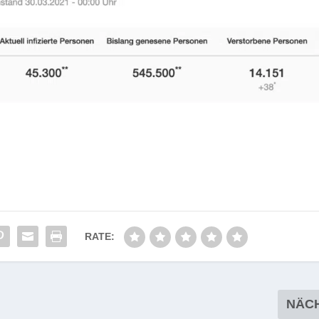
RATE:
NÄC