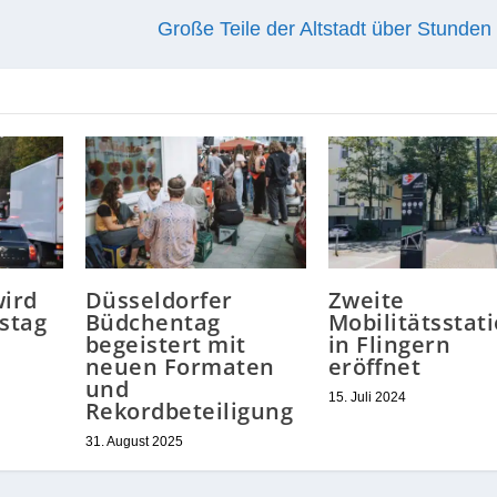
Große Teile der Altstadt über Stunden
ird
Düsseldorfer
Zweite
stag
Büdchentag
Mobilitätsstat
begeistert mit
in Flingern
neuen Formaten
eröffnet
und
15. Juli 2024
Rekordbeteiligung
31. August 2025