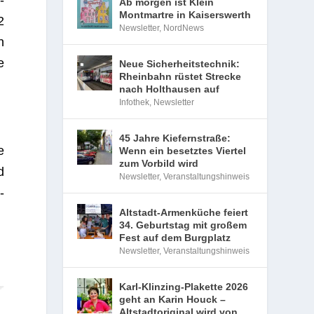
­
Ab morgen ist Klein
Montmartre in Kaiserswerth
2
Newsletter
,
NordNews
n
e
Neue Sicherheitstechnik:
Rheinbahn rüstet Strecke
nach Holthausen auf
Infothek
,
Newsletter
45 Jahre Kiefernstraße:
e
Wenn ein besetztes Viertel
zum Vorbild wird
d
Newsletter
,
Veranstaltungshinweis
­
Altstadt-Armenküche feiert
34. Geburtstag mit großem
Fest auf dem Burgplatz
Newsletter
,
Veranstaltungshinweis
Karl-Klinzing-Plakette 2026
geht an Karin Houck –
Altstadtoriginal wird von