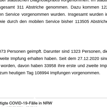
 städ­ti­schen Dia­gno­se­pra­xis vor­ge­nom­men. Im städ­ti
ins­ge­samt 311 Abstri­che genom­men. Dazu kom­men 12
len Ser­vice vor­ge­nom­men wur­den. Ins­ge­samt wur­den i
sowie durch den mobi­len Ser­vice bis­her 113505 Abstri­ch
73 Per­so­nen geimpft. Dar­un­ter sind 1323 Per­so­nen, di
zweite Imp­fung erhal­ten haben. Seit dem 27.12.2020 sin
t wor­den, davon haben 33958 ihre erste und zweite Imp
is zum heu­ti­gen Tag 108994 Imp­fun­gen vorgenommen.