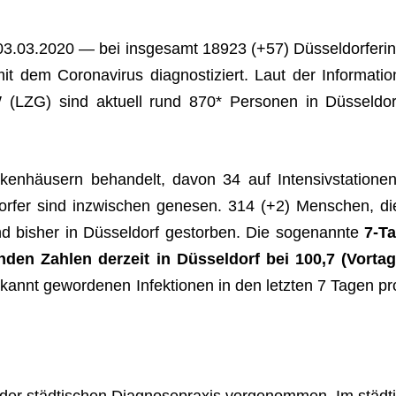
03.03.2020 — bei ins­ge­samt
18923
(+
57
) Düs­sel­dor­fe­ri
t dem Coro­na­vi­rus dia­gnos­ti­ziert. Laut der Infor­ma­tio
(LZG) sind aktu­ell rund 870* Per­so­nen in Düs­sel­dor
ken­häu­sern behan­delt, davon
34
auf Inten­siv­sta­tio­nen
dor­fer sind inzwi­schen gene­sen.
314
(+2) Men­schen, di
ind bis­her in Düs­sel­dorf gestor­ben. Die soge­nannte
7‑Ta
­den Zah­len der­zeit in Düs­sel­dorf bei 100,7 (Vor­tag
annt gewor­de­nen Infek­tio­nen in den letz­ten 7 Tagen pr