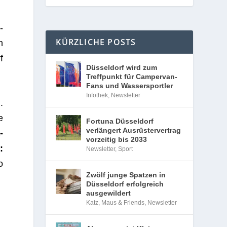
n­
KÜRZLICHE POSTS
n
f
Düsseldorf wird zum
Treffpunkt für Campervan-
Fans und Wassersportler
Infothek
,
Newsletter
.
e
Fortuna Düsseldorf
verlängert Ausrüstervertrag
­
vorzeitig bis 2033
:
Newsletter
,
Sport
o
Zwölf junge Spatzen in
Düsseldorf erfolgreich
ausgewildert
Katz, Maus & Friends
,
Newsletter