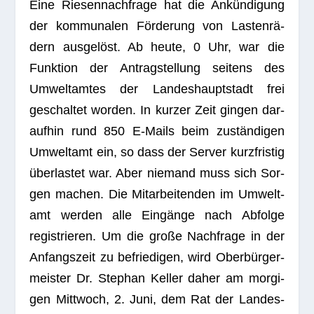
Eine Rie­sen­nach­frage hat die Ankün­di­gung
der kom­mu­na­len För­de­rung von Las­ten­rä­
dern aus­ge­löst. Ab heute, 0 Uhr, war die
Funk­tion der Antrag­stel­lung sei­tens des
Umwelt­am­tes der Lan­des­haupt­stadt frei
geschal­tet wor­den. In kur­zer Zeit gin­gen dar­
auf­hin rund 850 E‑Mails beim zustän­di­gen
Umwelt­amt ein, so dass der Ser­ver kurz­fris­tig
über­las­tet war. Aber nie­mand muss sich Sor­
gen machen. Die Mit­ar­bei­ten­den im Umwelt­
amt wer­den alle Ein­gänge nach Abfolge
regis­trie­ren. Um die große Nach­frage in der
Anfangs­zeit zu befrie­di­gen, wird Ober­bür­ger­
meis­ter Dr. Ste­phan Kel­ler daher am mor­gi­
gen Mitt­woch, 2. Juni, dem Rat der Lan­des­