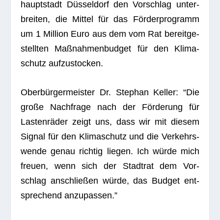
haupt­stadt Düs­sel­dorf den Vor­schlag unter­
brei­ten, die Mit­tel für das För­der­pro­gramm
um 1 Mil­lion Euro aus dem vom Rat bereit­ge­
stell­ten Maß­nah­men­bud­get für den Kli­ma­
schutz aufzustocken.
Ober­bür­ger­meis­ter Dr. Ste­phan Kel­ler: “Die
große Nach­frage nach der För­de­rung für
Las­ten­rä­der zeigt uns, dass wir mit die­sem
Signal für den Kli­ma­schutz und die Ver­kehrs­
wende genau rich­tig lie­gen. Ich würde mich
freuen, wenn sich der Stadt­rat dem Vor­
schlag anschlie­ßen würde, das Bud­get ent­
spre­chend anzupassen.”