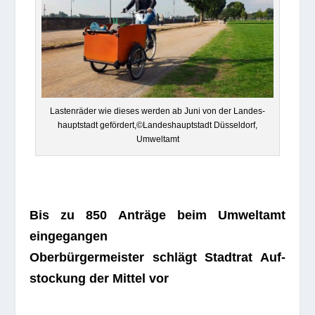
Las­ten­rä­der wie die­ses wer­den ab Juni von der Lan­des­
haupt­stadt gefördert,©Landeshauptstadt Düs­sel­dorf,
Umweltamt
Bis zu 850 Anträge beim Umwelt­amt
eingegangen
Ober­bür­ger­meis­ter schlägt Stadt­rat Auf­
sto­ckung der Mit­tel vor