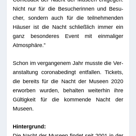
Nicht nur für die Besu­che­rin­nen und Besu­
cher, son­dern auch für die teil­neh­men­den
Häu­ser ist die Nacht schließ­lich immer ein
ganz beson­de­res Event mit ein­ma­li­ger
Atmosphäre.”
Schon im ver­gan­ge­nem Jahr musste die Ver­
an­stal­tung coro­nabe­dingt ent­fal­len. Tickets,
die bereits für die Nacht der Museen 2020
erwor­ben wur­den, behal­ten wei­ter­hin ihre
Gül­tig­keit für die kom­mende Nacht der
Museen.
Hin­ter­grund:
Die Nacht der Museen fin­det seit 2001 in der