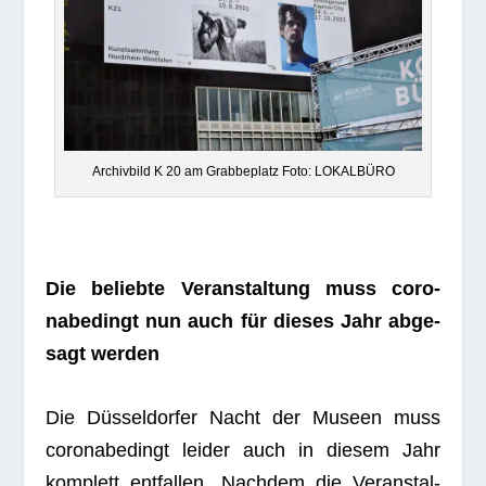
Archiv­bild K 20 am Grab­beplatz Foto: LOKALBÜRO
Die beliebte Ver­an­stal­tung muss coro­
nabe­dingt nun auch für die­ses Jahr abge­
sagt werden
Die Düs­sel­dor­fer Nacht der Museen muss
coro­nabe­dingt lei­der auch in die­sem Jahr
kom­plett ent­fal­len. Nach­dem die Ver­an­stal­