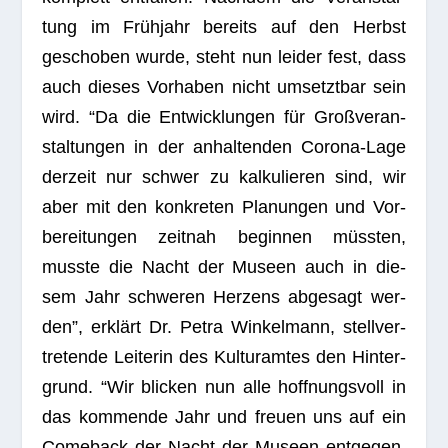
tung im Früh­jahr bereits auf den Herbst
gescho­ben wurde, steht nun lei­der fest, dass
auch die­ses Vor­ha­ben nicht umsetzt­bar sein
wird. “Da die Ent­wick­lun­gen für Groß­ver­an­
stal­tun­gen in der anhal­ten­den Corona-Lage
der­zeit nur schwer zu kal­ku­lie­ren sind, wir
aber mit den kon­kre­ten Pla­nun­gen und Vor­
be­rei­tun­gen zeit­nah begin­nen müss­ten,
musste die Nacht der Museen auch in die­
sem Jahr schwe­ren Her­zens abge­sagt wer­
den”, erklärt Dr. Petra Win­kel­mann, stell­ver­
tre­tende Lei­te­rin des Kul­tur­am­tes den Hin­ter­
grund. “Wir bli­cken nun alle hoff­nungs­voll in
das kom­mende Jahr und freuen uns auf ein
Come­back der Nacht der Museen ent­ge­gen.