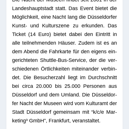
Lan­des­haupt­stadt statt. Das Event bie­tet die
Mög­lich­keit, eine Nacht lang die Düs­sel­dor­fer
Kunst- und Kul­tur­szene zu erkun­den. Das
Ticket (14 Euro) bie­tet dabei den Ein­tritt in
alle teil­neh­men­den Häu­ser. Zudem ist es an
dem Abend die Fahr­karte für den eigens ein­
ge­rich­te­ten Shut­tle-Bus-Ser­vice, der die ver­
schie­de­nen Ört­lich­kei­ten mit­ein­an­der ver­bin­
det. Die Besu­cher­zahl liegt im Durch­schnitt
bei circa 20.000 bis 25.000 Per­so­nen aus
Düs­sel­dorf und dem Umland. Die Düs­sel­dor­
fer Nacht der Museen wird vom Kul­tur­amt der
Stadt Düs­sel­dorf gemein­sam mit “k/c/e Mar­
ke­ting³ GmbH”, Frank­furt, veranstaltet.