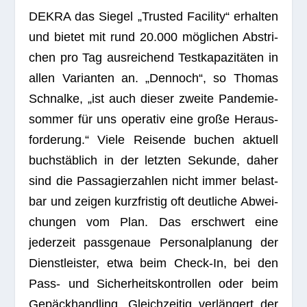
DEKRA das Sie­gel „Trus­ted Faci­lity“ erhal­ten
und bie­tet mit rund 20.000 mög­li­chen Abstri­
chen pro Tag aus­rei­chend Testkapa­zitäten in
allen Vari­an­ten an. „Den­noch“, so Tho­mas
Schnalke, „ist auch die­ser zweite Pan­de­mie­
som­mer für uns ope­ra­tiv eine große Heraus­
forderung.“ Viele Rei­sende buchen aktu­ell
buch­stäb­lich in der letz­ten Sekunde, daher
sind die Pas­sa­gier­zah­len nicht immer belast­
bar und zei­gen kurz­fris­tig oft deut­li­che Abwei­
chun­gen vom Plan. Das erschwert eine
jeder­zeit pass­ge­naue Per­so­nal­pla­nung der
Dienst­leis­ter, etwa beim Check-In, bei den
Pass- und Sicher­heits­kon­trol­len oder beim
Gepäck­hand­ling. Gleich­zei­tig ver­län­gert der