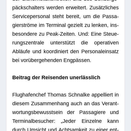
päck­schal­ters wer­den erwei­tert. Zusätz­li­ches
Ser­vice­per­so­nal steht bereit, um die Pas­sa­
gier­ströme im Ter­mi­nal gezielt zu len­ken, ins­
be­son­dere zu Peak-Zei­ten. Und: Eine Steue­
rungs­zen­trale unter­stützt die ope­ra­ti­ven
Abläufe und koor­di­niert den Per­so­nal­ein­satz
bei vor­über­ge­hen­den Engpässen.
Bei­trag der Rei­sen­den unerlässlich
Flug­ha­fen­chef Tho­mas Schnalke appel­liert in
die­sem Zusam­men­hang auch an das Ver­ant­
wor­tungs­be­wusst­sein der Pas­sa­giere und
Ter­mi­nal­be­su­cher: „Jeder Ein­zelne kann
durch Umsicht und Acht­sam­keit zu einer ent­