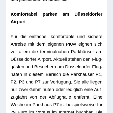
Kom­for­ta­bel par­ken am Düs­sel­dor­fer
Airport
Für die ein­fa­che, kom­for­ta­ble und sichere
Anreise mit dem eige­nen PKW eig­nen sich
vor allem die ter­mi­nal­na­hen Park­häu­ser am
Düs­sel­dor­fer Air­port. Aktu­ell ste­hen den Flug­
gäs­ten und Besu­chern am Düs­sel­dor­fer Flug­
ha­fen in die­sem Bereich die Park­häu­ser P1,
P2, P3 und P7 zur Ver­fü­gung. Sie alle lie­gen
nur zwei Geh­mi­nu­ten oder ledig­lich eine Auf­
zug­fahrt von der Abflug­halle ent­fernt. Eine
Woche im Park­haus P7 ist bei­spiels­weise für
79 Euro im Vor­aus im Inter­net buch­bar. Die