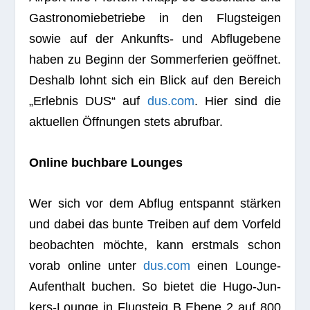
Gas­tro­no­mie­be­triebe in den Flug­stei­gen
sowie auf der Ankunfts- und Abflug­ebene
haben zu Beginn der Som­mer­fe­rien geöff­net.
Des­halb lohnt sich ein Blick auf den Bereich
„Erleb­nis DUS“ auf
dus.com
. Hier sind die
aktu­el­len Öff­nun­gen stets abrufbar.
Online buch­bare Lounges
Wer sich vor dem Abflug ent­spannt stär­ken
und dabei das bunte Trei­ben auf dem Vor­feld
beob­ach­ten möchte, kann erst­mals schon
vorab online unter
dus.com
einen Lounge-
Auf­ent­halt buchen. So bie­tet die Hugo-Jun­
kers-Lounge in Flug­steig B Ebene 2 auf 800