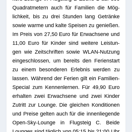
Qua­drat­me­tern auch für Fami­lien die Mög­
lich­keit, bis zu drei Stun­den lang Getränke
sowie warme und kalte Spei­sen zu genie­ßen.
Im Preis von 27,50 Euro für Erwach­sene und
11,00 Euro für Kin­der sind wei­tere Leis­tun­
gen wie Zeit­schrif­ten sowie WLAN-Nut­zung
ein­ge­schlos­sen, um bereits den Feri­en­start
zu einem beson­de­ren Erleb­nis wer­den zu
las­sen. Wäh­rend der Ferien gilt ein Fami­lien-
Spe­cial zum Ken­nen­ler­nen. Für 49,90 Euro
erhal­ten zwei Erwach­sene und zwei Kin­der
Zutritt zur Lounge. Die glei­chen Kon­di­tio­nen
und Preise gel­ten auch für die innen­lie­gende
Open-Sky-Lounge in Flug­steig C. Beide
Loun­ges sind täg­lich von 05:15 bis 21:00 Uhr