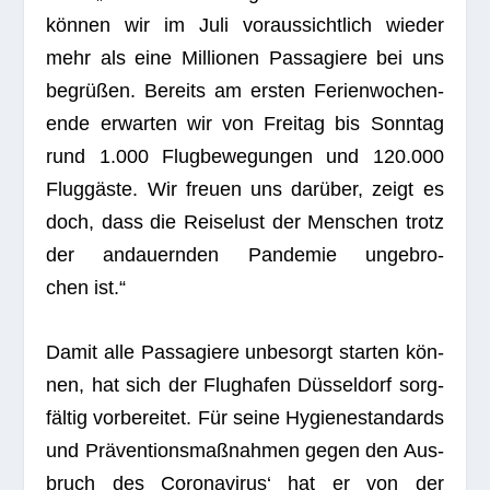
kön­nen wir im Juli vor­aus­sicht­lich wie­der
mehr als eine Mil­lio­nen Pas­sa­giere bei uns
begrü­ßen. Bereits am ers­ten Feri­en­wo­chen­
ende erwar­ten wir von Frei­tag bis Sonn­tag
rund 1.000 Flug­be­we­gun­gen und 120.000
Flug­gäste. Wir freuen uns dar­über, zeigt es
doch, dass die Rei­se­lust der Men­schen trotz
der andau­ern­den Pan­de­mie unge­bro­
chen ist.“
Damit alle Pas­sa­giere unbe­sorgt star­ten kön­
nen, hat sich der Flug­ha­fen Düs­sel­dorf sorg­
fäl­tig vor­be­rei­tet. Für seine Hygie­ne­stan­dards
und Prä­ven­ti­ons­maß­nah­men gegen den Aus­
bruch des Coro­na­vi­rus‘ hat er von der