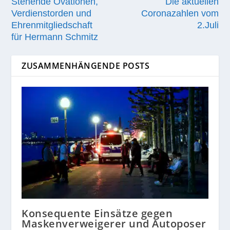
Stehende Ovationen,
Die aktuellen
Verdienstorden und
Coronazahlen vom
Ehrenmitgliedschaft
2.Juli
für Hermann Schmitz
ZUSAMMENHÄNGENDE POSTS
Konsequente Einsätze gegen
Maskenverweigerer und Autoposer