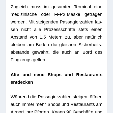
Zugleich muss im gesam­ten Ter­mi­nal eine
medi­zi­ni­sche oder FFP2-Maske getra­gen
wer­den. Mit stei­gen­den Pas­sa­gier­zah­len las­
sen nicht alle Pro­zess­schritte stets einen
Abstand von 1,5 Metern zu, aber natür­lich
blei­ben am Boden die glei­chen Sicher­heits­
ab­stände gewahrt, die auch an Bord des
Flug­zeugs gelten.
Alte und neue Shops und Restau­rants
entdecken
Wäh­rend die Pas­sa­gier­zah­len stei­gen, öff­nen
auch immer mehr Shops und Restau­rants am
Air­port ihre Pfor­ten. Knapp 90 Geschäfte und