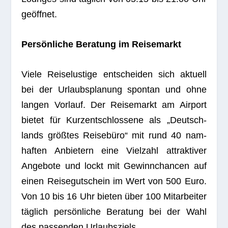
geöffnet.
Per­sön­li­che Bera­tung im Reisemarkt
Viele Rei­se­lus­tige ent­schei­den sich aktu­ell
bei der Urlaubs­pla­nung spon­tan und ohne
lan­gen Vor­lauf. Der Rei­se­markt am Air­port
bie­tet für Kurz­ent­schlos­sene als „Deutsch­
lands größ­tes Rei­se­büro“ mit rund 40 nam­
haf­ten Anbie­tern eine Viel­zahl attrak­ti­ver
Ange­bote und lockt mit Gewinn­chan­cen auf
einen Rei­se­gut­schein im Wert von 500 Euro.
Von 10 bis 16 Uhr bie­ten über 100 Mit­ar­bei­ter
täg­lich per­sön­li­che Bera­tung bei der Wahl
des pas­sen­den Urlaubsziels.