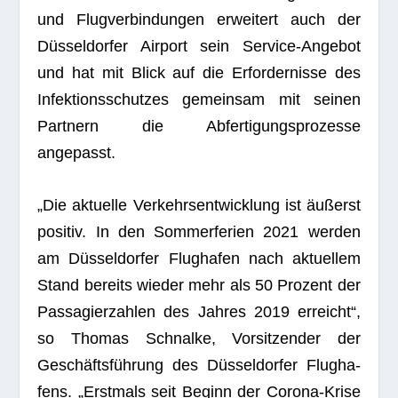
und Flug­ver­bin­dun­gen erwei­tert auch der
Düs­sel­dor­fer Air­port sein Ser­vice-Ange­bot
und hat mit Blick auf die Erfor­der­nisse des
Infek­ti­ons­schut­zes gemein­sam mit sei­nen
Part­nern die Abfer­ti­gungs­pro­zesse
angepasst.
„Die aktu­elle Ver­kehrs­ent­wick­lung ist äußerst
posi­tiv. In den Som­mer­fe­rien 2021 wer­den
am Düs­sel­dor­fer Flug­ha­fen nach aktu­el­lem
Stand bereits wie­der mehr als 50 Pro­zent der
Pas­sa­gier­zah­len des Jah­res 2019 erreicht“,
so Tho­mas Schnalke, Vor­sit­zen­der der
Geschäfts­füh­rung des Düs­sel­dor­fer Flug­ha­
fens. „Erst­mals seit Beginn der Corona-Krise