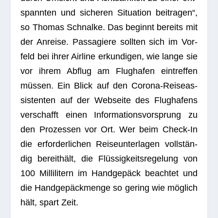
spann­ten und siche­ren Situa­tion bei­tra­gen“,
so Tho­mas Schnalke. Das beginnt bereits mit
der Anreise. Pas­sa­giere soll­ten sich im Vor­
feld bei ihrer Air­line erkun­di­gen, wie lange sie
vor ihrem Abflug am Flug­ha­fen ein­tref­fen
müs­sen. Ein Blick auf den Corona-Rei­se­as­
sis­ten­ten auf der Web­seite des Flug­ha­fens
ver­schafft einen Infor­ma­ti­ons­vor­sprung zu
den Pro­zes­sen vor Ort. Wer beim Check-In
die erfor­der­li­chen Rei­se­un­ter­la­gen voll­stän­
dig bereit­hält, die Flüs­sig­keits­re­ge­lung von
100 Mil­li­li­tern im Hand­ge­päck beach­tet und
die Hand­ge­päck­menge so gering wie mög­lich
hält, spart Zeit.