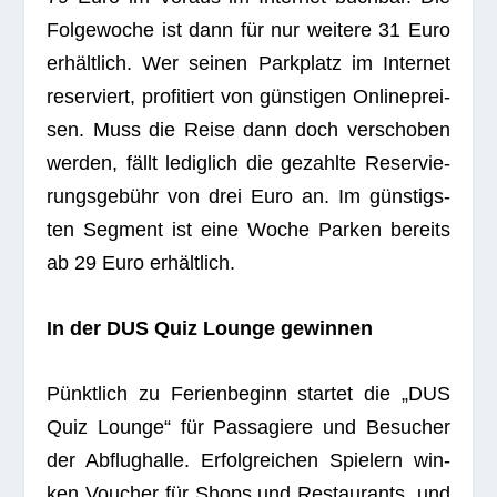
Fol­ge­wo­che ist dann für nur wei­tere 31 Euro
erhält­lich. Wer sei­nen Park­platz im Inter­net
reser­viert, pro­fi­tiert von güns­ti­gen Online­prei­
sen. Muss die Reise dann doch ver­scho­ben
wer­den, fällt ledig­lich die gezahlte Reser­vie­
rungs­ge­bühr von drei Euro an. Im güns­tigs­
ten Seg­ment ist eine Woche Par­ken bereits
ab 29 Euro erhältlich.
In der DUS Quiz Lounge gewinnen
Pünkt­lich zu Feri­en­be­ginn star­tet die „DUS
Quiz Lounge“ für Pas­sa­giere und Besu­cher
der Abflug­halle. Erfolg­rei­chen Spie­lern win­
ken Vou­cher für Shops und Restau­rants, und