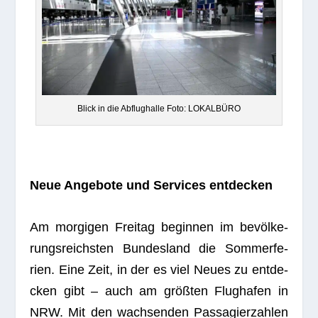
Blick in die Abflug­halle Foto: LOKALBÜRO
Neue Ange­bote und Ser­vices entdecken
Am mor­gi­gen Frei­tag begin­nen im bevöl­ke­
rungs­reichs­ten Bun­des­land die Som­mer­fe­
rien. Eine Zeit, in der es viel Neues zu ent­de­
cken gibt – auch am größ­ten Flug­ha­fen in
NRW. Mit den wach­sen­den Pas­sa­gier­zah­len