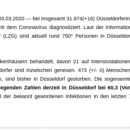
3.03.2020 — bei ins­ge­samt 31.974(+16) Düs­sel­dor­fe­rin
t dem Coro­na­vi­rus dia­gnos­ti­ziert. Laut der Infor­ma­tio
(LZG) sind aktu­ell rund 750* Per­so­nen in Düs­sel­dor
ken­häu­sern behan­delt, davon 21 auf Inten­siv­sta­tio­nen
l­dor­fer sind inzwi­schen gene­sen.
473
(+/- 0) Men­schen
en, sind bis­her in Düs­sel­dorf gestor­ben. Die soge­nannt
e­gen­den Zah­len der­zeit in Düs­sel­dorf bei 60,3 (Vor
der bekannt gewor­de­nen Infek­tio­nen in den letz­ten 