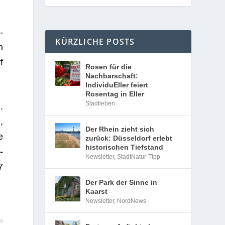
­
KÜRZLICHE POSTS
n
f
Rosen für die
Nachbarschaft:
IndividuEller feiert
Rosentag in Eller
Stadtleben
.
,
Der Rhein zieht sich
e
zurück: Düsseldorf erlebt
historischen Tiefstand
­
Newsletter
,
StadtNatur-Tipp
7
Der Park der Sinne in
Kaarst
Newsletter
,
NordNews