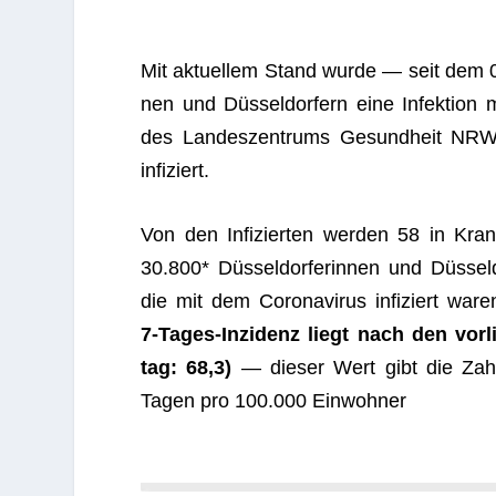
Mit aktu­el­lem Stand wurde — seit dem 0
nen und Düs­sel­dor­fern eine Infek­tion mi
des Lan­des­zen­trums Gesund­heit NRW 
infiziert.
Von den Infi­zier­ten wer­den 58 in Kran­
30.800* Düs­sel­dor­fe­rin­nen und Düs­se
die mit dem Coro­na­vi­rus infi­ziert war
7‑Ta­ges-Inzi­denz liegt nach den vor­li
tag: 68,3)
— die­ser Wert gibt die Zahl 
Tagen pro 100.000 Einwohner