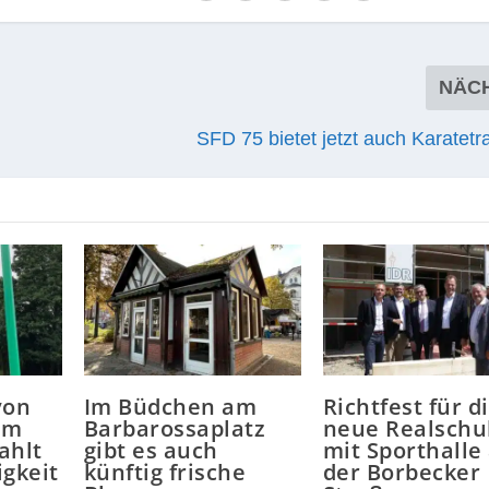
NÄC
SFD 75 bietet jetzt auch Karatetr
von
Im Büdchen am
Richtfest für d
im
Barbarossaplatz
neue Realschu
ahlt
gibt es auch
mit Sporthalle
igkeit
künftig frische
der Borbecker