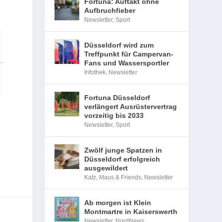
Fortuna: Auftakt ohne
Aufbruchfieber
Newsletter
,
Sport
Düsseldorf wird zum
Treffpunkt für Campervan-
Fans und Wassersportler
Infothek
,
Newsletter
Fortuna Düsseldorf
verlängert Ausrüstervertrag
vorzeitig bis 2033
Newsletter
,
Sport
Zwölf junge Spatzen in
Düsseldorf erfolgreich
ausgewildert
Katz, Maus & Friends
,
Newsletter
Ab morgen ist Klein
Montmartre in Kaiserswerth
Newsletter
,
NordNews