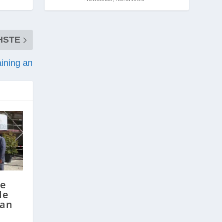
HSTE
aining an
ie
le
 an