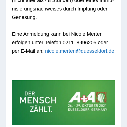
(nicht älter als 48 Stun­den) oder eines Immu­
ni­sie­rungs­nach­wei­ses durch Imp­fung oder
Genesung.
Eine Anmel­dung kann bei Nicole Mer­ten
erfol­gen unter Tele­fon 0211–8996205 oder
per E‑Mail an:
nicole.merten@duesseldorf.de