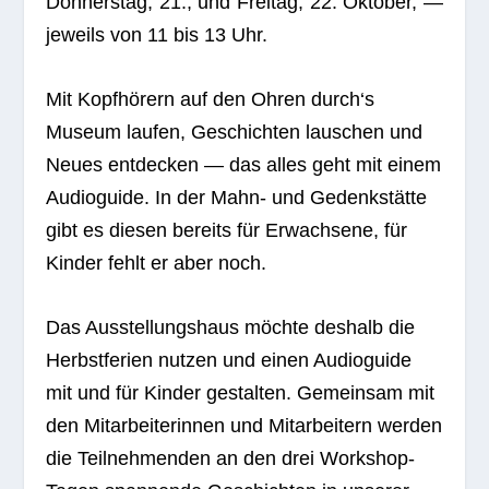
Don­ners­tag, 21., und Frei­tag, 22. Okto­ber, —
jeweils von 11 bis 13 Uhr.
Mit Kopf­hö­rern auf den Ohren durch‘s
Museum lau­fen, Geschich­ten lau­schen und
Neues ent­de­cken — das alles geht mit einem
Audio­guide. In der Mahn- und Gedenk­stätte
gibt es die­sen bereits für Erwach­sene, für
Kin­der fehlt er aber noch.
Das Aus­stel­lungs­haus möchte des­halb die
Herbst­fe­rien nut­zen und einen Audio­guide
mit und für Kin­der gestal­ten. Gemein­sam mit
den Mit­ar­bei­te­rin­nen und Mit­ar­bei­tern wer­den
die Teil­neh­men­den an den drei Work­shop-