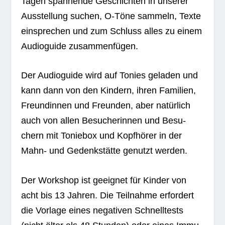
Tagen span­nende Geschich­ten in unse­rer
Aus­stel­lung suchen, O‑Töne sam­meln, Texte
ein­spre­chen und zum Schluss alles zu einem
Audio­guide zusammenfügen.
Der Audio­guide wird auf Tonies gela­den und
kann dann von den Kin­dern, ihren Fami­lien,
Freun­din­nen und Freun­den, aber natür­lich
auch von allen Besu­che­rin­nen und Besu­
chern mit Tonie­box und Kopf­hö­rer in der
Mahn- und Gedenk­stätte genutzt werden.
Der Work­shop ist geeig­net für Kin­der von
acht bis 13 Jah­ren. Die Teil­nahme erfor­dert
die Vor­lage eines nega­ti­ven Schnell­tests