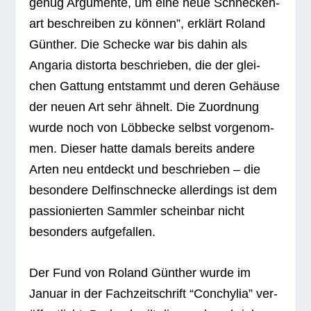
genug Argu­mente, um eine neue Schne­cken­
art beschrei­ben zu kön­nen”, erklärt Roland
Gün­ther. Die Sche­cke war bis dahin als
Anga­ria dis­torta beschrie­ben, die der glei­
chen Gat­tung ent­stammt und deren Gehäuse
der neuen Art sehr ähnelt. Die Zuord­nung
wurde noch von Löbb­ecke selbst vor­ge­nom­
men. Die­ser hatte damals bereits andere
Arten neu ent­deckt und beschrie­ben – die
beson­dere Del­fin­schne­cke aller­dings ist dem
pas­sio­nier­ten Samm­ler schein­bar nicht
beson­ders aufgefallen.
Der Fund von Roland Gün­ther wurde im
Januar in der Fach­zeit­schrift “Con­chy­lia” ver­