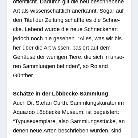
öf­fent­licht. Dadurch gilt die neu beschrie­bene
Art als wis­sen­schaft­lich aner­kannt. Sogar auf
den Titel der Zei­tung schaffte es die Schne­
cke. Lebend wurde die neue Schne­cken­art
jedoch noch nie gese­hen. “Alles, was wir bis­
her über die Art wis­sen, basiert auf dem
Gehäuse der weni­gen Tiere, die sich in unse­
ren Samm­lun­gen befin­den”, so Roland
Günther.
Schätze in der Löbbecke-Sammlung
Auch Dr. Ste­fan Curth, Samm­lungs­ku­ra­tor im
Aqua­zoo Löbb­ecke Museum, ist begeis­tert:
“Typus­exem­plare, also Samm­lungs­stü­cke, an
denen neue Arten beschrie­ben wur­den, sind