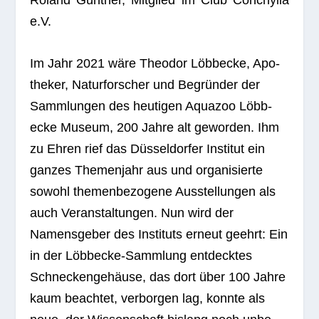
Roland Gün­ther, Mit­glied im Club Con­chy­lia
e.V.
Im Jahr 2021 wäre Theo­dor Löbb­ecke, Apo­
the­ker, Natur­for­scher und Begrün­der der
Samm­lun­gen des heu­ti­gen Aqua­zoo Löbb­
ecke Museum, 200 Jahre alt gewor­den. Ihm
zu Ehren rief das Düs­sel­dor­fer Insti­tut ein
gan­zes The­men­jahr aus und orga­ni­sierte
sowohl the­men­be­zo­gene Aus­stel­lun­gen als
auch Ver­an­stal­tun­gen. Nun wird der
Namens­ge­ber des Insti­tuts erneut geehrt: Ein
in der Löbb­ecke-Samm­lung ent­deck­tes
Schne­cken­ge­häuse, das dort über 100 Jahre
kaum beach­tet, ver­bor­gen lag, konnte als