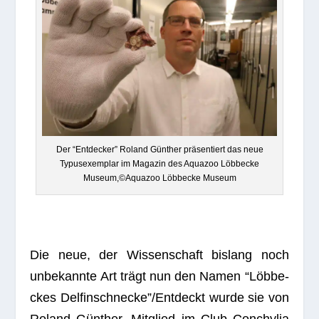
Der “Ent­de­cker” Roland Gün­ther prä­sen­tiert das neue
Typus­exem­plar im Maga­zin des Aqua­zoo Löbb­ecke
Museum,©Aquazoo Löbb­ecke Museum
Die neue, der Wis­sen­schaft bis­lang noch
unbe­kannte Art trägt nun den Namen “Löb­be­
ckes Delfinschnecke”/Entdeckt wurde sie von