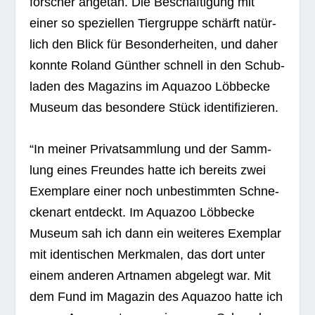
for­scher ange­tan. Die Beschäf­ti­gung mit
einer so spe­zi­el­len Tier­gruppe schärft natür­
lich den Blick für Beson­der­hei­ten, und daher
konnte Roland Gün­ther schnell in den Schub­
la­den des Maga­zins im Aqua­zoo Löbb­ecke
Museum das beson­dere Stück identifizieren.
“In mei­ner Pri­vat­samm­lung und der Samm­
lung eines Freun­des hatte ich bereits zwei
Exem­plare einer noch unbe­stimm­ten Schne­
cken­art ent­deckt. Im Aqua­zoo Löbb­ecke
Museum sah ich dann ein wei­te­res Exem­plar
mit iden­ti­schen Merk­ma­len, das dort unter
einem ande­ren Art­na­men abge­legt war. Mit
dem Fund im Maga­zin des Aqua­zoo hatte ich