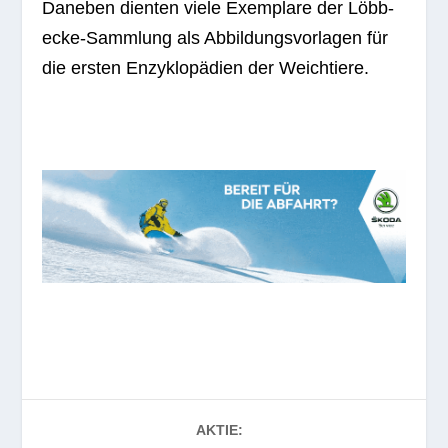
Dane­ben dien­ten viele Exem­plare der Löbb­
ecke-Samm­lung als Abbil­dungs­vor­la­gen für
die ers­ten Enzy­klo­pä­dien der Weichtiere.
AKTIE: