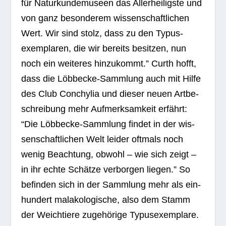
für Natur­kun­de­mu­seen das Aller­hei­ligste und
von ganz beson­de­rem wis­sen­schaft­li­chen
Wert. Wir sind stolz, dass zu den Typus­
exem­pla­ren, die wir bereits besit­zen, nun
noch ein wei­te­res hin­zu­kommt.” Curth hofft,
dass die Löbb­ecke-Samm­lung auch mit Hilfe
des Club Con­chy­lia und die­ser neuen Art­be­
schrei­bung mehr Auf­merk­sam­keit erfährt:
“Die Löbb­ecke-Samm­lung fin­det in der wis­
sen­schaft­li­chen Welt lei­der oft­mals noch
wenig Beach­tung, obwohl – wie sich zeigt –
in ihr echte Schätze ver­bor­gen lie­gen.” So
befin­den sich in der Samm­lung mehr als ein­
hun­dert mala­ko­lo­gi­sche, also dem Stamm
der Weich­tiere zuge­hö­rige Typus­exem­plare.