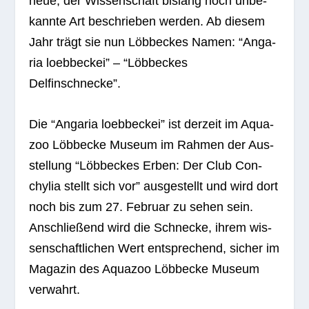
neue, der Wis­sen­schaft bis­lang noch unbe­
kannte Art beschrie­ben wer­den. Ab die­sem
Jahr trägt sie nun Löb­be­ckes Namen: “Anga­
ria loeb­be­ckei” – “Löb­be­ckes
Delfinschnecke”.
Die “Anga­ria loeb­be­ckei” ist der­zeit im Aqua­
zoo Löbb­ecke Museum im Rah­men der Aus­
stel­lung “Löb­be­ckes Erben: Der Club Con­
chy­lia stellt sich vor” aus­ge­stellt und wird dort
noch bis zum 27. Februar zu sehen sein.
Anschlie­ßend wird die Schne­cke, ihrem wis­
sen­schaft­li­chen Wert ent­spre­chend, sicher im
Maga­zin des Aqua­zoo Löbb­ecke Museum
verwahrt.