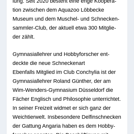
lung. Seit 2020 besteht eine enge Koope­ra­
tion zwi­schen dem Aqua­zoo Löbb­ecke
Museum und dem Muschel- und Schne­cken­
samm­ler-Club, der aktu­ell etwa 300 Mit­glie­
der zählt.
Gym­na­si­al­leh­rer und Hob­by­for­scher ent­
deckte die neue Schneckenart
Eben­falls Mit­glied im Club Con­chy­lia ist der
Gym­na­si­al­leh­rer Roland Gün­ther, der am
Wim-Wen­ders-Gym­na­sium Düs­sel­dorf die
Fächer Eng­lisch und Phi­lo­so­phie unter­rich­tet.
In sei­ner Frei­zeit wid­met er sich ganz der
Weich­tier­welt. Ins­be­son­dere Del­fin­schne­cken
der Gat­tung Anga­ria haben es dem Hob­by­