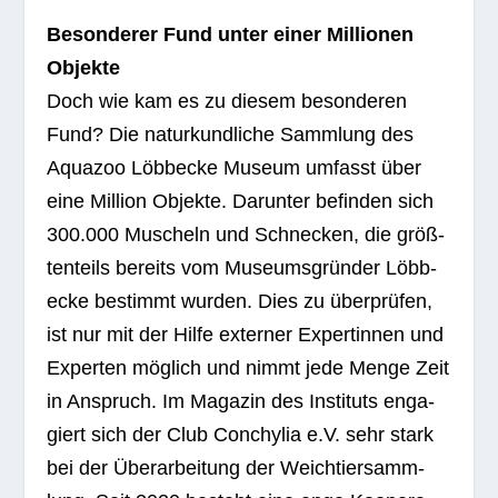
Beson­de­rer Fund unter einer Mil­lio­nen
Objekte
Doch wie kam es zu die­sem beson­de­ren
Fund? Die natur­kund­li­che Samm­lung des
Aqua­zoo Löbb­ecke Museum umfasst über
eine Mil­lion Objekte. Dar­un­ter befin­den sich
300.000 Muscheln und Schne­cken, die größ­
ten­teils bereits vom Muse­ums­grün­der Löbb­
ecke bestimmt wur­den. Dies zu über­prü­fen,
ist nur mit der Hilfe exter­ner Exper­tin­nen und
Exper­ten mög­lich und nimmt jede Menge Zeit
in Anspruch. Im Maga­zin des Insti­tuts enga­
giert sich der Club Con­chy­lia e.V. sehr stark
bei der Über­ar­bei­tung der Weich­tier­samm­