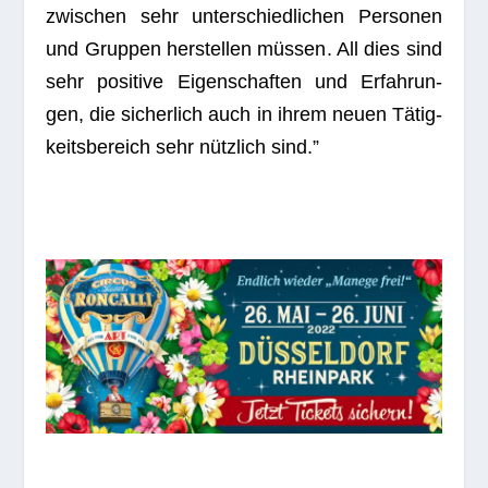
zwi­schen sehr unter­schied­li­chen Per­so­nen
und Grup­pen her­stel­len müs­sen. All dies sind
sehr posi­tive Eigen­schaf­ten und Erfah­run­
gen, die sicher­lich auch in ihrem neuen Tätig­
keits­be­reich sehr nütz­lich sind.”