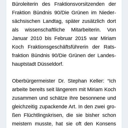
Büro­lei­te­rin des Frak­ti­ons­vor­sit­zen­den der
Frak­tion Bünd­nis 90/Die Grü­nen im Nie­der­
säch­si­schen Land­tag, spä­ter zusätz­lich dort
als wis­sen­schaft­li­che Mit­ar­bei­te­rin. Von
Januar 2010 bis Februar 2015 war Miriam
Koch Frak­ti­ons­ge­schäfts­füh­re­rin der Rats­
frak­tion Bünd­nis 90/Die Grü­nen der Lan­des­
haupt­stadt Düsseldorf.
Ober­bür­ger­meis­ter Dr. Ste­phan Kel­ler: “Ich
arbeite bereits seit län­ge­rem mit Miriam Koch
zusam­men und schätze ihre beson­nene und
gleich­zei­tig zupa­ckende Art. In den zwei gro­
ßen Flücht­lings­kri­sen, die sie bis­her schon
meis­tern musste, hat sie oft den Kon­sens