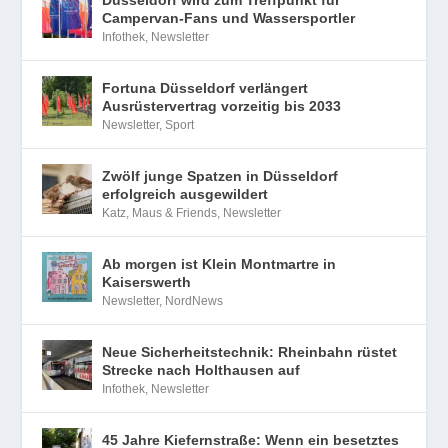
Düsseldorf wird zum Treffpunkt für
Campervan-Fans und Wassersportler
Infothek
,
Newsletter
Fortuna Düsseldorf verlängert
Ausrüstervertrag vorzeitig bis 2033
Newsletter
,
Sport
Zwölf junge Spatzen in Düsseldorf
erfolgreich ausgewildert
Katz, Maus & Friends
,
Newsletter
Ab morgen ist Klein Montmartre in
Kaiserswerth
Newsletter
,
NordNews
Neue Sicherheitstechnik: Rheinbahn rüstet
Strecke nach Holthausen auf
Infothek
,
Newsletter
45 Jahre Kiefernstraße: Wenn ein besetztes