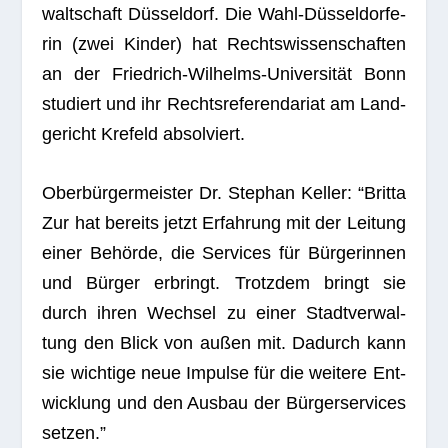
walt­schaft Düs­sel­dorf. Die Wahl-Düs­sel­dor­fe­
rin (zwei Kin­der) hat Rechts­wis­sen­schaf­ten
an der Fried­rich-Wil­helms-Uni­ver­si­tät Bonn
stu­diert und ihr Rechts­re­fe­ren­da­riat am Land­
ge­richt Kre­feld absolviert.
Ober­bür­ger­meis­ter Dr. Ste­phan Kel­ler: “Britta
Zur hat bereits jetzt Erfah­rung mit der Lei­tung
einer Behörde, die Ser­vices für Bür­ge­rin­nen
und Bür­ger erbringt. Trotz­dem bringt sie
durch ihren Wech­sel zu einer Stadt­ver­wal­
tung den Blick von außen mit. Dadurch kann
sie wich­tige neue Impulse für die wei­tere Ent­
wick­lung und den Aus­bau der Bür­ger­ser­vices
setzen.”