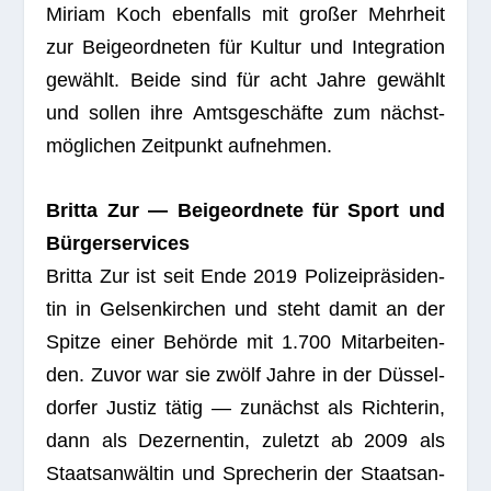
Miriam Koch eben­falls mit gro­ßer Mehr­heit
zur Bei­geord­ne­ten für Kul­tur und Inte­gra­tion
gewählt. Beide sind für acht Jahre gewählt
und sol­len ihre Amts­ge­schäfte zum nächst­
mög­li­chen Zeit­punkt aufnehmen.
Britta Zur — Bei­geord­nete für Sport und
Bürgerservices
Britta Zur ist seit Ende 2019 Poli­zei­prä­si­den­
tin in Gel­sen­kir­chen und steht damit an der
Spitze einer Behörde mit 1.700 Mit­ar­bei­ten­
den. Zuvor war sie zwölf Jahre in der Düs­sel­
dor­fer Jus­tiz tätig — zunächst als Rich­te­rin,
dann als Dezer­nen­tin, zuletzt ab 2009 als
Staats­an­wäl­tin und Spre­che­rin der Staats­an­