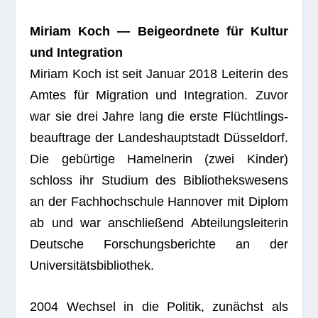
Miriam Koch — Bei­geord­nete für Kul­tur
und Integration
Miriam Koch ist seit Januar 2018 Lei­te­rin des
Amtes für Migra­tion und Inte­gra­tion. Zuvor
war sie drei Jahre lang die erste Flücht­lings­
be­auf­trage der Lan­des­haupt­stadt Düs­sel­dorf.
Die gebür­tige Hamel­ne­rin (zwei Kin­der)
schloss ihr Stu­dium des Biblio­theks­we­sens
an der Fach­hoch­schule Han­no­ver mit Diplom
ab und war anschlie­ßend Abtei­lungs­lei­te­rin
Deut­sche For­schungs­be­richte an der
Universitätsbibliothek.
2004 Wech­sel in die Poli­tik, zunächst als