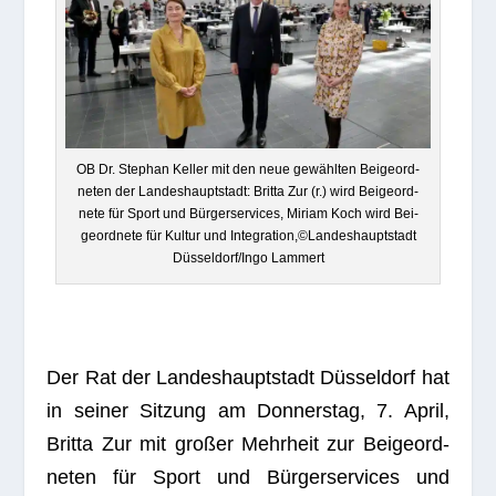
OB Dr. Ste­phan Kel­ler mit den neue gewähl­ten Bei­geord­
ne­ten der Lan­des­haupt­stadt: Britta Zur (r.) wird Bei­geord­
nete für Sport und Bür­ger­ser­vices, Miriam Koch wird Bei­
geord­nete für Kul­tur und Integration,©Landeshauptstadt
Düsseldorf/Ingo Lammert
Der Rat der Lan­des­haupt­stadt Düs­sel­dorf hat
in sei­ner Sit­zung am Don­ners­tag, 7. April,
Britta Zur mit gro­ßer Mehr­heit zur Bei­geord­
ne­ten für Sport und Bür­ger­ser­vices und