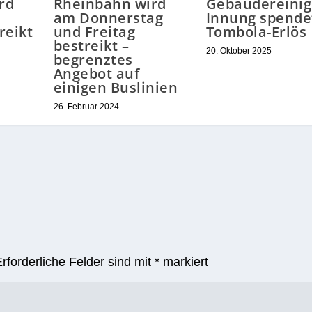
rd
Rheinbahn wird
Gebäudereinig
am Donnerstag
Innung spende
reikt
und Freitag
Tombola-Erlös
bestreikt –
20. Oktober 2025
begrenztes
Angebot auf
einigen Buslinien
26. Februar 2024
Erforderliche Felder sind mit
*
markiert