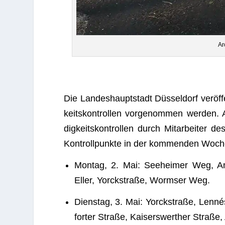
Ar
Die Lan­des­haupt­stadt Düs­sel­dorf ver­öf
keits­kon­trol­len vor­ge­nom­men wer­den
dig­keits­kon­trol­len durch Mit­ar­bei­ter
Kon­troll­punkte in der kom­men­den Woch
Mon­tag, 2. Mai: See­hei­mer Weg, A
Eller, Yorck­straße, Worm­ser Weg.
Diens­tag, 3. Mai: Yorck­straße, Len­n
forter Straße, Kai­sers­wert­her Straß