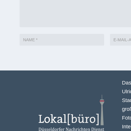
Das
Ulr
Sta
gro
Fot
Int