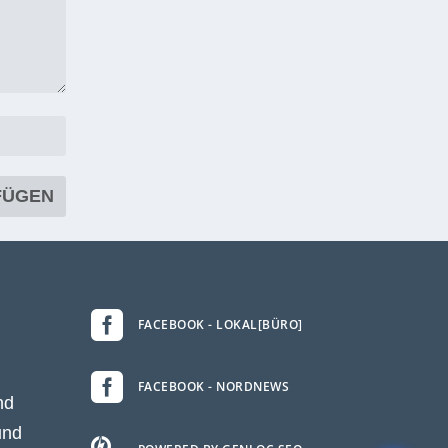

FACEBOOK - LOKAL[BÜRO]

FACEBOOK - NORDNEWS
nd
und