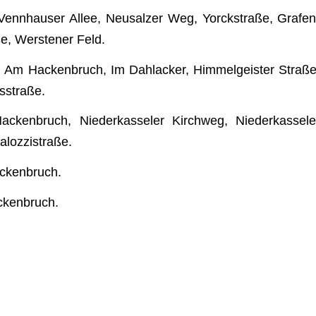
enn­hau­ser Allee, Neu­salzer Weg, Yorck­straße, Gra­fen
ße, Wers­te­ner Feld.
e, Am Hacken­bruch, Im Dah­l­acker, Him­mel­geis­ter Straße
usstraße.
ken­bruch, Nie­der­kas­se­ler Kirch­weg, Nie­der­kas­se­le
talozzistraße.
ackenbruch.
ackenbruch.