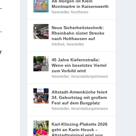
Ab morgen ist Klein
Montmartre in Kaiserswerth
­
Newsletter
,
NordNews
Neue Sicherheitstechnik:
,
Rheinbahn rüstet Strecke
nach Holthausen auf
Infothek
,
Newsletter
r
45 Jahre Kiefernstraße:
Wenn ein besetztes Viertel
zum Vorbild wird
Newsletter
,
Veranstaltungshinweis
Altstadt-Armenküche feiert
34. Geburtstag mit großem
Fest auf dem Burgplatz
Newsletter
,
Veranstaltungshinweis
Karl-Klinzing-Plakette 2026
geht an Karin Houck –
Altstadtoriginal wird von