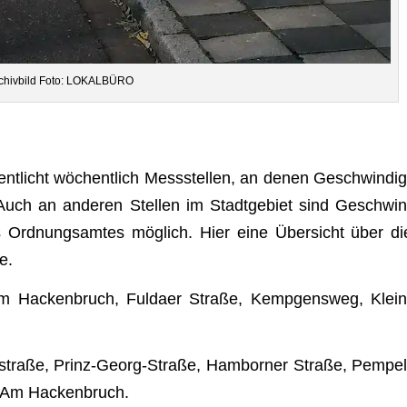
chiv­bild Foto: LOKALBÜRO
­fent­licht wöchent­lich Mess­stel­len, an denen Geschwin­dig
. Auch an ande­ren Stel­len im Stadt­ge­biet sind Geschwin
 des Ord­nungs­am­tes mög­lich. Hier eine Über­sicht über di
e.
m Hacken­bruch, Ful­daer Straße, Kemp­gens­weg, Klein
é­straße, Prinz-Georg-Straße, Ham­bor­ner Straße, Pem­pel
e, Am Hackenbruch.