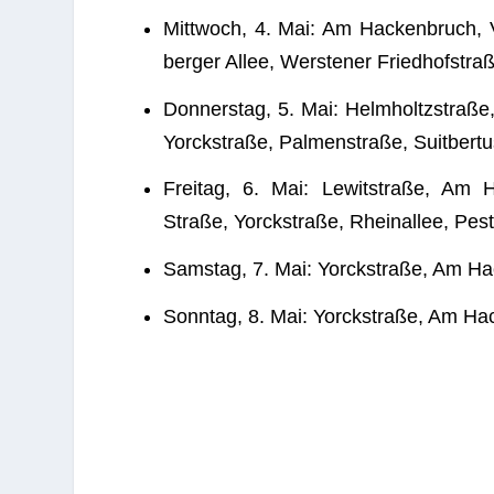
Mitt­woch, 4. Mai: Am Hacken­bruch, V
ber­ger Allee, Wers­te­ner Fried­hof­stra
Don­ners­tag, 5. Mai: Helm­holtz­straß
Yorck­straße, Pal­men­straße, Suitbert
Frei­tag, 6. Mai: Lewit­straße, Am Hac
Straße, Yorck­straße, Rhein­al­lee, Pes
Sams­tag, 7. Mai: Yorck­straße, Am H
Sonn­tag, 8. Mai: Yorck­straße, Am H