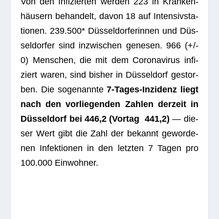
Von den Infi­zier­ten wer­den 223 in Kran­ken­
häu­sern behan­delt, davon 18 auf Inten­siv­sta­
tio­nen. 239.500* Düs­sel­dor­fe­rin­nen und Düs­
sel­dor­fer sind inzwi­schen gene­sen.
966
(+/-
0) Men­schen, die mit dem Coro­na­vi­rus infi­
ziert waren, sind bis­her in Düs­sel­dorf gestor­
ben. Die soge­nannte
7‑Ta­ges-Inzi­denz liegt
nach den vor­lie­gen­den Zah­len der­zeit in
Düs­sel­dorf bei 446,2 (Vor­tag 441,2)
— die­
ser Wert gibt die Zahl der bekannt gewor­de­
nen Infek­tio­nen in den letz­ten 7 Tagen pro
100.000 Einwohner.