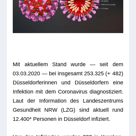
Mit aktu­el­lem Stand wurde — seit dem
03.03.2020 — bei ins­ge­samt 253.325 (+ 482)
Düs­sel­dor­fe­rin­nen und Düs­sel­dor­fern eine
Infek­tion mit dem Coro­na­vi­rus dia­gnos­ti­ziert.
Laut der Infor­ma­tion des Lan­des­zen­trums
Gesund­heit NRW (LZG) sind aktu­ell rund
12.400* Per­so­nen in Düs­sel­dorf infiziert.