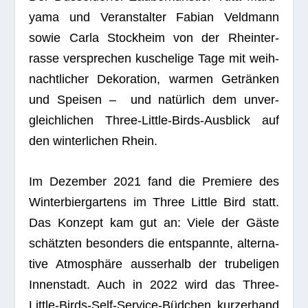
yama und Ver­an­stal­ter Fabian Veld­mann
sowie Carla Stock­heim von der Rhein­ter­
rasse ver­spre­chen kusche­lige Tage mit weih­
nacht­li­cher Deko­ra­tion, war­men Geträn­ken
und Spei­sen – und natür­lich dem unver­
gleich­li­chen Three-Little-Birds-Aus­blick auf
den win­ter­li­chen Rhein.
Im Dezem­ber 2021 fand die Pre­miere des
Win­ter­bier­gar­tens im Three Little Bird statt.
Das Kon­zept kam gut an: Viele der Gäste
schätz­ten beson­ders die ent­spannte, alter­na­
tive Atmo­sphäre aus­ser­halb der tru­beli­gen
Innen­stadt. Auch in 2022 wird das Three-
Little-Birds-Self-Ser­vice-Büd­chen kur­zer­hand