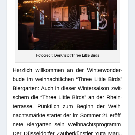
Foto­credit: DerKristof/Three Little Birds
Herz­lich will­kom­men an der Win­ter­won­der­
bude im weih­nacht­li­chen “Three Little Birds”
Bier­gar­ten: Auch in die­ser Win­ter­sai­son zwit­
schern die “Three Little Birds” an der Rhein­
ter­rasse. Pünkt­lich zum Beginn der Weih­
nachts­märkte star­tet der im Som­mer 21 eröff­
nete Bier­gar­ten sein Weih­nachts­pro­gramm.
Der Düs­sel­dor­fer Zau­ber­künst­ler Yuta Maru­