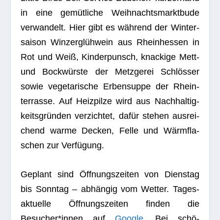
in eine gemüt­li­che Weih­nachts­markt­bude
ver­wan­delt. Hier gibt es wäh­rend der Win­ter­
sai­son Win­zer­glüh­wein aus Rhein­hes­sen in
Rot und Weiß, Kin­der­punsch, kna­ckige Mett-
und Bock­würste der Metz­ge­rei Schlös­ser
sowie vege­ta­ri­sche Erben­suppe der Rhein­
ter­rasse. Auf Heiz­pilze wird aus Nach­hal­tig­
keits­grün­den ver­zich­tet, dafür ste­hen aus­rei­
chend warme Decken, Felle und Wärm­fla­
schen zur Verfügung.
Geplant sind Öff­nungs­zei­ten von Diens­tag
bis Sonn­tag – abhän­gig vom Wet­ter. Tages­
ak­tu­elle Öff­nungs­zei­ten fin­den die
Besucher*innen auf
Google
. Bei schö­