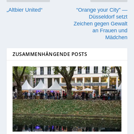
„Altbier United“
“Orange your City” —
Düsseldorf setzt
Zeichen gegen Gewalt
an Frauen und
Mädchen
ZUSAMMENHÄNGENDE POSTS