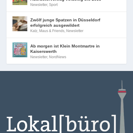
Newsletter
,
Sport
Zwölf junge Spatzen in Düsseldorf
erfolgreich ausgewildert
Katz, Maus & Friends
,
Newsletter
Ab morgen ist Klein Montmartre in
Kaiserswerth
Newsletter
,
NordNews