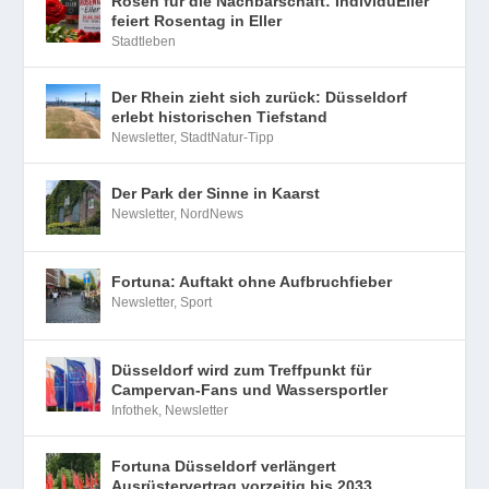
Rosen für die Nachbarschaft: IndividuEller
feiert Rosentag in Eller
Stadtleben
Der Rhein zieht sich zurück: Düsseldorf
erlebt historischen Tiefstand
Newsletter
,
StadtNatur-Tipp
Der Park der Sinne in Kaarst
Newsletter
,
NordNews
Fortuna: Auftakt ohne Aufbruchfieber
Newsletter
,
Sport
Düsseldorf wird zum Treffpunkt für
Campervan-Fans und Wassersportler
Infothek
,
Newsletter
Fortuna Düsseldorf verlängert
Ausrüstervertrag vorzeitig bis 2033