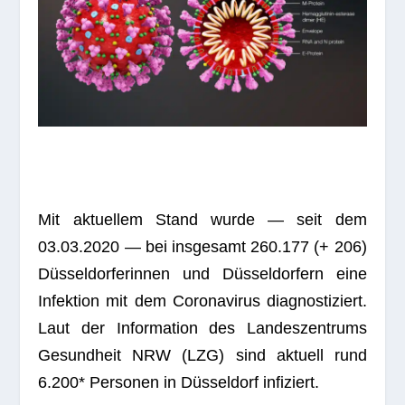
Mit aktu­el­lem Stand wurde — seit dem
03.03.2020 — bei ins­ge­samt 260.177 (+ 206)
Düs­sel­dor­fe­rin­nen und Düs­sel­dor­fern eine
Infek­tion mit dem Coro­na­vi­rus dia­gnos­ti­ziert.
Laut der Infor­ma­tion des Lan­des­zen­trums
Gesund­heit NRW (LZG) sind aktu­ell rund
6.200* Per­so­nen in Düs­sel­dorf infiziert.