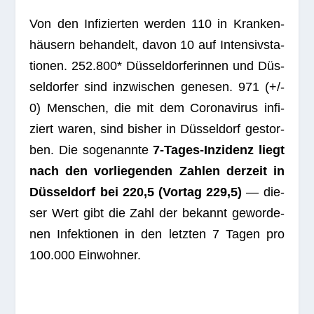
Von den Infi­zier­ten wer­den 110 in Kran­ken­
häu­sern behan­delt, davon 10 auf Inten­siv­sta­
tio­nen. 252.800* Düs­sel­dor­fe­rin­nen und Düs­
sel­dor­fer sind inzwi­schen gene­sen.
971
(+/-
0) Men­schen, die mit dem Coro­na­vi­rus infi­
ziert waren, sind bis­her in Düs­sel­dorf gestor­
ben. Die soge­nannte
7‑Ta­ges-Inzi­denz liegt
nach den vor­lie­gen­den Zah­len der­zeit in
Düs­sel­dorf bei 220,5 (Vor­tag 229,5)
— die­
ser Wert gibt die Zahl der bekannt gewor­de­
nen Infek­tio­nen in den letz­ten 7 Tagen pro
100.000 Einwohner.