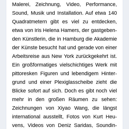
Male­rei, Zeich­nung, Video, Per­for­mance,
Sound, Musik und Instal­la­tion. Auf etwa 140
Qua­drat­me­tern gibt es viel zu ent­de­cken,
etwa von Iris Helena Hamers, der gast­ge­ben­
den Künst­le­rin, die in Ham­burg die Aka­de­mie
der Künste besucht hat und gerade von einer
Arbeits­reise aus New York zurück­ge­kehrt ist.
Ein groß­for­ma­ti­ges viel­schich­ti­ges Werk mit
pit­to­res­ken Figu­ren und leben­di­gem Hin­ter­
grund und einer Ple­xi­glas­scheibe zieht die
Bli­cke sofort auf sich. Doch es gibt noch viel
mehr in den gro­ßen Räu­men zu sehen:
Zeich­nun­gen von Xiyao Wang, die längst
inter­na­tio­nal aus­stellt, Fotos von Kurt Heu­
vens, Videos von Deniz Sari­das, Sound­in­