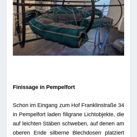
Finis­sage in Pempelfort
Schon im Ein­gang zum Hof Fran­k­lin­straße 34
in Pem­pel­fort laden fili­grane Licht­ob­jekte, die
auf leich­ten Stä­ben schwe­ben, auf denen am
obe­ren Ende sil­berne Blech­do­sen plat­ziert