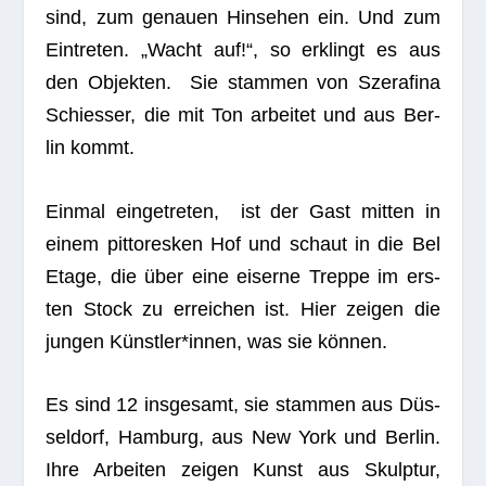
sind, zum genauen Hin­se­hen ein. Und zum
Ein­tre­ten. „Wacht auf!“, so erklingt es aus
den Objek­ten. Sie stam­men von Sze­ra­fina
Schies­ser, die mit Ton arbei­tet und aus Ber­
lin kommt.
Ein­mal ein­ge­tre­ten, ist der Gast mit­ten in
einem pit­to­res­ken Hof und schaut in die Bel
Etage, die über eine eiserne Treppe im ers­
ten Stock zu errei­chen ist. Hier zei­gen die
jun­gen Künstler*innen, was sie können.
Es sind 12 ins­ge­samt, sie stam­men aus Düs­
sel­dorf, Ham­burg, aus New York und Ber­lin.
Ihre Arbei­ten zei­gen Kunst aus Skulp­tur,