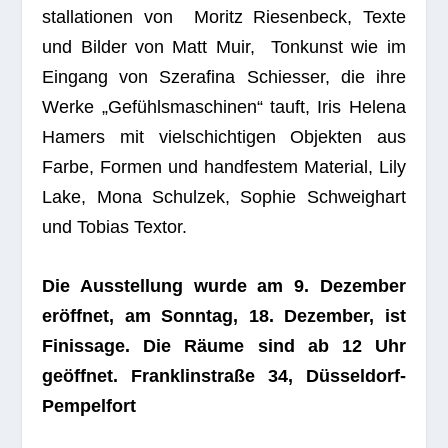
stal­la­tio­nen von Moritz Rie­sen­beck, Texte
und Bil­der von Matt Muir, Ton­kunst wie im
Ein­gang von Sze­ra­fina Schies­ser, die ihre
Werke „Gefühls­ma­schi­nen“ tauft, Iris Helena
Hamers mit viel­schich­ti­gen Objek­ten aus
Farbe, For­men und hand­fes­tem Mate­rial, Lily
Lake, Mona Schul­zek, Sophie Schweig­hart
und Tobias Textor.
Die Aus­stel­lung wurde am 9. Dezem­ber
eröff­net, am Sonn­tag, 18. Dezem­ber, ist
Finis­sage. Die Räume sind ab 12 Uhr
geöff­net. Fran­k­lin­straße 34, Düsseldorf-
Pempelfort