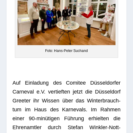
Foto: Hans-Peter Suchand
Auf Ein­la­dung des Comi­tee Düsseldorfer
Car­ne­val e.V. ver­tief­ten jetzt die Düsseldorf
Gree­ter ihr Wis­sen über das Win­ter­brauch­
tum im Haus des Kar­ne­vals. Im Rah­men
einer 90-minütigen Führung erhiel­ten die
Ehren­amt­ler durch Ste­fan Wink­ler-Nott­