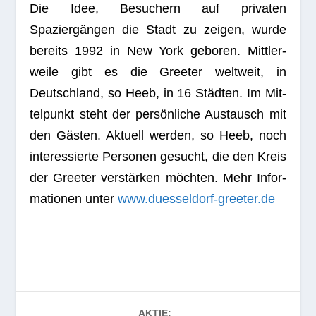
Die Idee, Besu­chern auf pri­va­ten
Spaziergängen die Stadt zu zei­gen, wurde
bereits 1992 in New York gebo­ren. Mitt­ler­
weile gibt es die Gree­ter welt­weit, in
Deutsch­land, so Heeb, in 16 Städten. Im Mit­
tel­punkt steht der persönliche Aus­tausch mit
den Gästen. Aktu­ell wer­den, so Heeb, noch
inter­es­sierte Per­so­nen gesucht, die den Kreis
der Gree­ter verstärken möchten. Mehr Infor­
ma­tio­nen unter
www.duesseldorf-greeter.de
AKTIE: