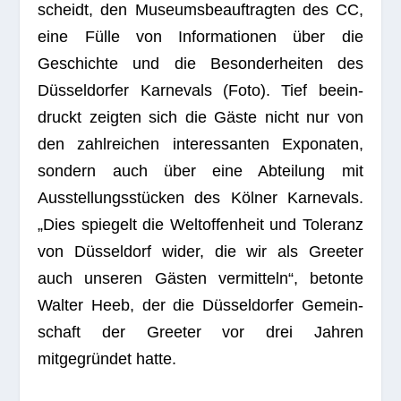
scheidt, den Muse­ums­be­auf­trag­ten des CC,
eine Fülle von Infor­ma­tio­nen über die
Geschichte und die Beson­der­hei­ten des
Düsseldorfer Kar­ne­vals (Foto). Tief beein­
druckt zeig­ten sich die Gäste nicht nur von
den zahl­rei­chen inter­es­san­ten Expo­na­ten,
son­dern auch über eine Abtei­lung mit
Ausstellungsstücken des Kölner Kar­ne­vals.
„Dies spie­gelt die Welt­of­fen­heit und Tole­ranz
von Düsseldorf wider, die wir als Gree­ter
auch unse­ren Gästen ver­mit­teln“, betonte
Wal­ter Heeb, der die Düsseldorfer Gemein­
schaft der Gree­ter vor drei Jah­ren
mitgegründet hatte.