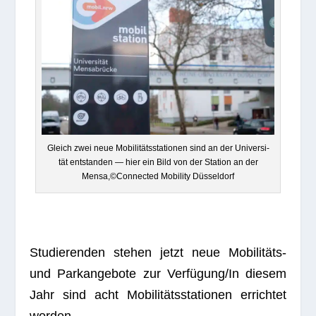
Gleich zwei neue Mobi­li­täts­sta­tio­nen sind an der Uni­ver­si­
tät ent­stan­den — hier ein Bild von der Sta­tion an der
Mensa,©Connected Mobi­lity Düsseldorf
Stu­die­ren­den ste­hen jetzt neue Mobi­li­täts-
und Park­an­ge­bote zur Verfügung/In die­sem
Jahr sind acht Mobi­li­täts­sta­tio­nen errich­tet