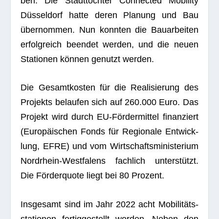
ben. Die Stadt­toch­ter Con­nec­ted Mobi­lity
Düs­sel­dorf hatte deren Pla­nung und Bau
über­nom­men. Nun konn­ten die Bau­ar­bei­ten
erfolg­reich been­det wer­den, und die neuen
Sta­tio­nen kön­nen genutzt werden.
Die Gesamt­kos­ten für die Rea­li­sie­rung des
Pro­jekts belau­fen sich auf 260.000 Euro. Das
Pro­jekt wird durch EU-För­der­mit­tel finan­ziert
(Euro­päi­schen Fonds für Regio­nale Ent­wick­
lung, EFRE) und vom Wirt­schafts­mi­nis­te­rium
Nord­rhein-West­fa­lens fach­lich unter­stützt.
Die För­der­quote liegt bei 80 Prozent.
Ins­ge­samt sind im Jahr 2022 acht Mobi­li­täts­