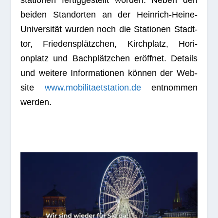
sta­tio­nen fer­tig­ge­stellt wor­den. Neben den
bei­den Stand­or­ten an der Hein­rich-Heine-
Uni­ver­si­tät wur­den noch die Sta­tio­nen Stadt­
tor, Frie­dens­plätz­chen, Kirch­platz, Hori­
onplatz und Bach­plätz­chen eröff­net. Details
und wei­tere Infor­ma­tio­nen kön­nen der Web­
site
www.mobilitaetstation.de
ent­nom­men
werden.