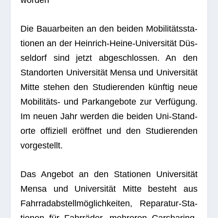
worden
Die Bau­ar­bei­ten an den bei­den Mobi­li­täts­sta­
tio­nen an der Hein­rich-Heine-Uni­ver­si­tät Düs­
sel­dorf sind jetzt abge­schlos­sen. An den
Stand­or­ten Uni­ver­si­tät Mensa und Uni­ver­si­tät
Mitte ste­hen den Stu­die­ren­den künf­tig neue
Mobi­li­täts- und Park­an­ge­bote zur Ver­fü­gung.
Im neuen Jahr wer­den die bei­den Uni-Stand­
orte offi­zi­ell eröff­net und den Stu­die­ren­den
vorgestellt.
Das Ange­bot an den Sta­tio­nen Uni­ver­si­tät
Mensa und Uni­ver­si­tät Mitte besteht aus
Fahr­rad­ab­stell­mög­lich­kei­ten, Repa­ra­tur-Sta­
tio­nen für Fahr­rä­der, meh­re­ren Car­sha­ring-