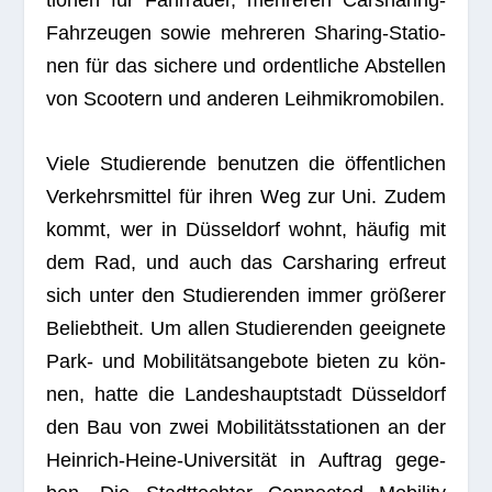
Fahr­zeu­gen sowie meh­re­ren Sha­ring-Sta­tio­
nen für das sichere und ordent­li­che Abstel­len
von Scoo­tern und ande­ren Leihmikromobilen.
Viele Stu­die­rende benut­zen die öffent­li­chen
Ver­kehrs­mit­tel für ihren Weg zur Uni. Zudem
kommt, wer in Düs­sel­dorf wohnt, häu­fig mit
dem Rad, und auch das Car­sha­ring erfreut
sich unter den Stu­die­ren­den immer grö­ße­rer
Beliebt­heit. Um allen Stu­die­ren­den geeig­nete
Park- und Mobi­li­täts­an­ge­bote bie­ten zu kön­
nen, hatte die Lan­des­haupt­stadt Düs­sel­dorf
den Bau von zwei Mobi­li­täts­sta­tio­nen an der
Hein­rich-Heine-Uni­ver­si­tät in Auf­trag gege­