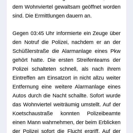
dem Wohn­vier­tel gewalt­sam geöff­net wor­den
sind. Die Ermitt­lun­gen dau­ern an.
Gegen 03:45 Uhr infor­mierte ein Zeuge über
den Not­ruf die Poli­zei, nach­dem er an der
Schüß­ler­straße die Alarm­an­lage eines Pkw
gehört hatte. Die ers­ten Strei­fen­teams der
Poli­zei schal­te­ten schnell, als nach ihrem
Ein­tref­fen am Ein­satz­ort in nicht allzu wei­ter
Ent­fer­nung eine wei­tere Alarm­an­lage eines
Autos durch die Nacht schallte. Sofort wurde
das Wohn­vier­tel weit­räu­mig umstellt. Auf der
Koet­sch­au­straße konn­ten Poli­zei­be­amte
einen Mann wahr­neh­men, der beim Erbli­cken
der Poli­zei sofort die Flucht ergriff. Auf der