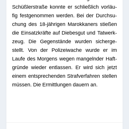
Schüß­ler­straße konnte er schließ­lich vor­läu­
fig fest­ge­nom­men wer­den. Bei der Durch­su­
chung des 18-jäh­ri­gen Marok­ka­ners stie­ßen
die Ein­satz­kräfte auf Die­bes­gut und Tat­werk­
zeug. Die Gegen­stände wur­den sicher­ge­
stellt. Von der Poli­zei­wa­che wurde er im
Laufe des Mor­gens wegen man­geln­der Haft­
gründe wie­der ent­las­sen. Er wird sich jetzt
einem ent­spre­chen­den Straf­ver­fah­ren stel­len
müs­sen. Die Ermitt­lun­gen dau­ern an.