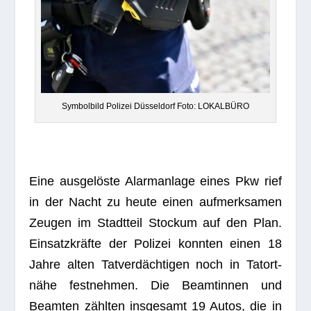
Sym­bol­bild Poli­zei Düs­sel­dorf Foto: LOKALBÜRO
Eine aus­ge­löste Alarm­an­lage eines Pkw rief
in der Nacht zu heute einen auf­merk­sa­men
Zeu­gen im Stadt­teil Sto­ckum auf den Plan.
Ein­satz­kräfte der Poli­zei konn­ten einen 18
Jahre alten Tat­ver­däch­ti­gen noch in Tat­ort­
nähe fest­neh­men. Die Beam­tin­nen und
Beam­ten zähl­ten ins­ge­samt 19 Autos, die in