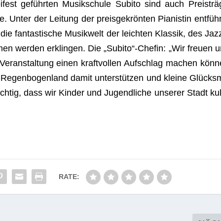
est geführ­ten Musik­schule Subito sind auch Preis­trä­
be. Unter der Lei­tung der preis­ge­krön­ten Pia­nis­tin ent­füh
 die fan­tas­ti­sche Musik­welt der leich­ten Klas­sik, des Ja
­men wer­den erklin­gen. Die „Subito“-Chefin: „Wir freuen u
er­an­stal­tung einen kraft­vol­len Auf­schlag machen kön­n
Regen­bo­gen­land damit unter­stüt­zen und kleine Glücks­
h­tig, dass wir Kin­der und Jugend­li­che unse­rer Stadt kul­
RATE: