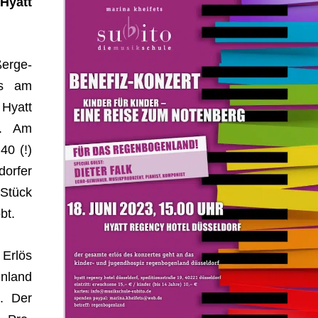
 Hyatt
er­ge­
das am
Hyatt
et. Am
 40 (!)
or­fer
 Stück
bt.
 Erlös
­land
k. Der