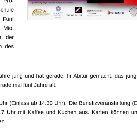
d Pro­
schule
. Fünf
 Mio.
m der
en des
8 Jahre jung und hat gerade ihr Abitur gemacht, das jüng
rade mal fünf Jahre alt.
 (Ein­lass ab 14:30 Uhr). Die Bene­fiz­ver­an­stal­tung (E
17 Uhr mit Kaf­fee und Kuchen aus. Kar­ten kön­nen un
en.