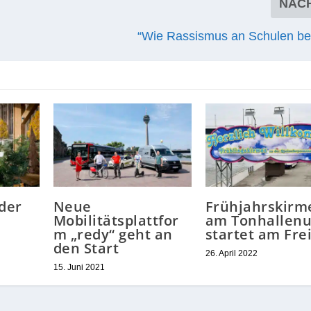
NÄC
“Wie Rassismus an Schulen b
 der
Neue
Frühjahrskirm
Mobilitätsplattfor
am Tonhallenu
m „redy“ geht an
startet am Fre
den Start
26. April 2022
15. Juni 2021