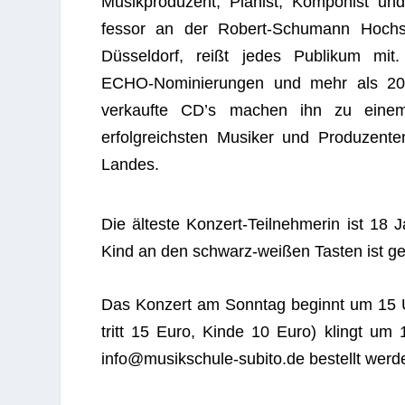
Musik­pro­du­zent, Pia­nist, Kom­po­nist un
fes­sor an der Robert-Schu­mann Hoch­
Düs­sel­dorf, reißt jedes Publi­kum mit
ECHO-Nomi­nie­run­gen und mehr als 20
ver­kaufte CD’s machen ihn zu eine
erfolg­reichs­ten Musi­ker und Pro­du­zen­t
Landes.
Die älteste Kon­zert-Teil­neh­me­rin ist 1
Kind an den schwarz-wei­ßen Tas­ten ist ge
Das Kon­zert am Sonn­tag beginnt um 15 Uhr
tritt 15 Euro, Kinde 10 Euro) klingt um 
info@musikschule-subito.de bestellt werd