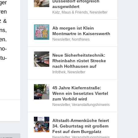
Düsseldorf erfolgreich
ger
ausgewildert
­ren
Katz, Maus & Friends
,
Newsletter
zz &
Ab morgen ist Klein
ns,
Montmartre in Kaiserswerth
en.
Newsletter
,
NordNews
mo­
Neue Sicherheitstechnik:
tu­
Rheinbahn rüstet Strecke
nach Holthausen auf
Infothek
,
Newsletter
45 Jahre Kiefernstraße:
Wenn ein besetztes Viertel
zum Vorbild wird
Newsletter
,
Veranstaltungshinweis
Altstadt-Armenküche feiert
34. Geburtstag mit großem
Fest auf dem Burgplatz
Newsletter
,
Veranstaltungshinweis