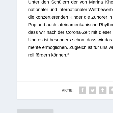
Unter den Schü­lern der von Marina Khei­f
natio­na­ler und inter­na­tio­na­ler Wett­be­wer
die kon­zer­tie­ren­den Kin­der die Zuhö­rer in
Pop und auch latein­ame­ri­ka­ni­sche Rhyth
dass wir nach der Corona-Zeit mit die­ser V
Und es ist beson­ders schön, dass wir das 
mente ermög­li­chen. Zugleich ist für uns wic
rell för­dern können.“
AKTIE: