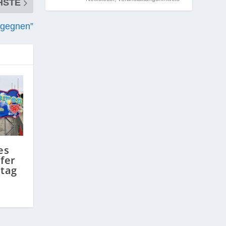
HSTE
egegnen”
es
fer
itag