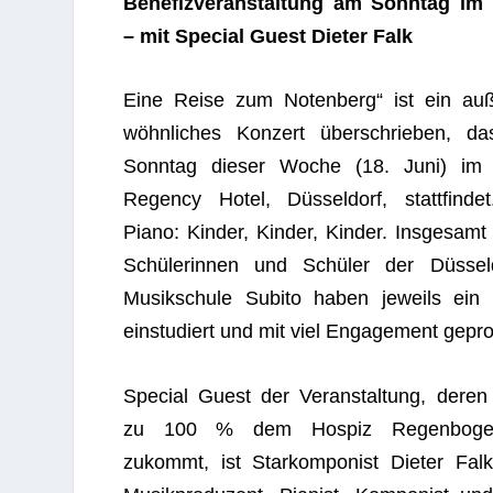
Bene­fiz­ver­an­stal­tung am Sonn­tag im
– mit Spe­cial Guest Die­ter Falk
Eine Reise zum Noten­berg“ ist ein auß
wöhn­li­ches Kon­zert über­schrie­ben, 
Sonn­tag die­ser Woche (18. Juni) im 
Regency Hotel, Düs­sel­dorf, statt­fin­d
Piano: Kin­der, Kin­der, Kin­der. Ins­ge­samt
Schü­le­rin­nen und Schü­ler der Düs­sel­d
Musik­schule Subito haben jeweils ein
ein­stu­diert und mit viel Enga­ge­ment gepro
Spe­cial Guest der Ver­an­stal­tung, deren
zu 100 % dem Hos­piz Regen­bo­gen
zukommt, ist Star­kom­po­nist Die­ter Fal