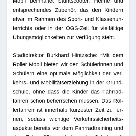
Mobil beinhal­tet Stunt­scoo­ter, Helme und
ent­spre­chen­des Zube­hör, das den Kin­dern
etwa im Rah­men des Sport- und Klas­sen­un­
ter­richts oder in der OGS-Zeit für viel­fäl­tige
Übungs­mög­lich­kei­ten zur Ver­fü­gung steht.
Stadt­di­rek­tor Burk­hard Hintzsche: “Mit dem
Rol­ler Mobil bie­ten wir den Schü­le­rin­nen und
Schü­lern eine opti­male Mög­lich­keit der Ver­
kehrs- und Mobi­li­täts­er­zie­hung in der Grund­
schule, ohne dass die Kin­der das Fahr­rad­
fah­ren schon beherr­schen müs­sen. Das Rol­
ler­fah­ren ist inner­halb kür­zes­ter Zeit zu ler­
nen, sodass wich­tige Ver­kehrs­si­cher­heits­
aspekte bereits vor dem Fahr­rad­trai­ning und