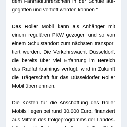
dem Fahr­rad­füh­rer­schein in der Schule auf­
ge­grif­fen und ver­tieft wer­den können.”
Das Rol­ler Mobil kann als Anhän­ger mit
einem regu­lä­ren PKW gezo­gen und so von
einem Schul­stand­ort zum nächs­ten trans­por­
tiert wer­den. Die Ver­kehrs­wacht Düs­sel­dorf,
die bereits über viel Erfah­rung im Bereich
des Rad­fahr­trai­nings ver­fügt, wird in Zukunft
die Trä­ger­schaft für das Düs­sel­dor­fer Rol­ler
Mobil übernehmen.
Die Kos­ten für die Anschaf­fung des Rol­ler
Mobils lie­gen bei rund 30.000 Euro, finan­ziert
aus Mit­teln des Fol­ge­pro­gramms der Lan­des­