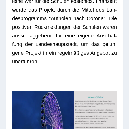
leihe war für die Schu­len kos­ten­los, finan­ziert
wurde das Pro­jekt durch die Mit­tel des Lan­
des­pro­gramms “Auf­ho­len nach Corona”. Die
posi­ti­ven Rück­mel­dun­gen der Schu­len waren
aus­schlag­ge­bend für eine eigene Anschaf­
fung der Lan­des­haupt­stadt, um das gelun­
gene Pro­jekt in ein regel­mä­ßi­ges Ange­bot zu
überführen