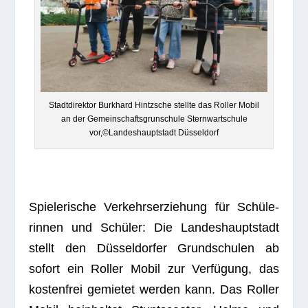
Stadt­di­rek­tor Burk­hard Hintzsche stellte das Rol­ler Mobil
an der Gemein­schafts­grun­schule Stern­wart­schule
vor,©Landeshauptstadt Düsseldorf
Spie­le­ri­sche Ver­kehrs­er­zie­hung für Schü­le­
rin­nen und Schü­ler: Die Lan­des­haupt­stadt
stellt den Düs­sel­dor­fer Grund­schu­len ab
sofort ein Rol­ler Mobil zur Ver­fü­gung, das
kos­ten­frei gemie­tet wer­den kann. Das Rol­ler