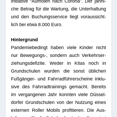
in­itia­tive “Auf­ho­len nach Corona”. Der jähr­li­
che Betrag für die War­tung, die Unter­hal­tung
und den Buchungs­ser­vice liegt vor­aus­sicht­
lich bei etwa 8.000 Euro.
Hin­ter­grund
Pan­de­mie­be­dingt haben viele Kin­der nicht
nur Bewegungs‑, son­dern auch Ver­kehrs­er­
zie­hungs­de­fi­zite. Weder in Kitas noch in
Grund­schu­len wur­den die sonst übli­chen
Fuß­gän­ger- und Fahr­rad­füh­rer­scheine inklu­
sive des Fahr­rad­trai­nings gemacht. Bereits
im ver­gan­ge­nen Jahr konn­ten viele Düs­sel­
dor­fer Grund­schu­len von der Nut­zung eines
exter­nen Rol­ler Mobils pro­fi­tie­ren. Die Aus­