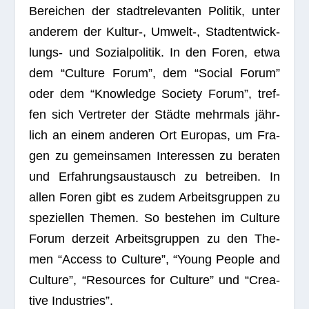
Berei­chen der stadt­re­le­van­ten Poli­tik, unter
ande­rem der Kultur‑, Umwelt‑, Stadt­ent­wick­
lungs- und Sozi­al­po­li­tik. In den Foren, etwa
dem “Cul­ture Forum”, dem “Social Forum”
oder dem “Know­ledge Society Forum”, tref­
fen sich Ver­tre­ter der Städte mehr­mals jähr­
lich an einem ande­ren Ort Euro­pas, um Fra­
gen zu gemein­sa­men Inter­es­sen zu bera­ten
und Erfah­rungs­aus­tausch zu betrei­ben. In
allen Foren gibt es zudem Arbeits­grup­pen zu
spe­zi­el­len The­men. So bestehen im Cul­ture
Forum der­zeit Arbeits­grup­pen zu den The­
men “Access to Cul­ture”, “Young Peo­ple and
Cul­ture”, “Resour­ces for Cul­ture” und “Crea­
tive Industries”.