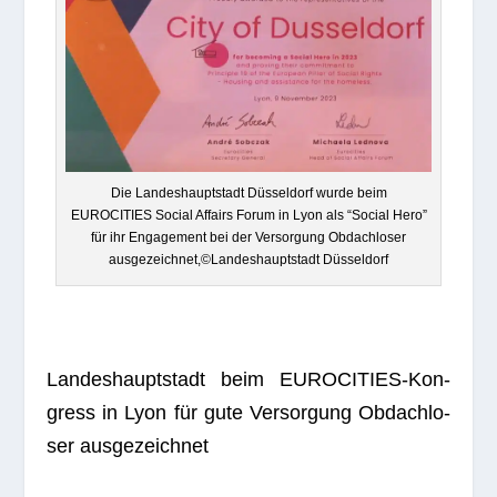
Die Lan­des­haupt­stadt Düs­sel­dorf wurde beim
EUROCITIES Social Affairs Forum in Lyon als “Social Hero”
für ihr Enga­ge­ment bei der Ver­sor­gung Obdach­lo­ser
ausgezeichnet,©Landeshauptstadt Düsseldorf
Lan­des­haupt­stadt beim EURO­CI­TIES-Kon­
gress in Lyon für gute Ver­sor­gung Obdach­lo­
ser ausgezeichnet