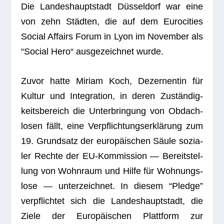
Die Lan­des­haupt­stadt Düs­sel­dorf war eine
von zehn Städ­ten, die auf dem Euro­ci­ties
Social Affairs Forum in Lyon im Novem­ber als
“Social Hero“ aus­ge­zeich­net wurde.
Zuvor hatte Miriam Koch, Dezer­nen­tin für
Kul­tur und Inte­gra­tion, in deren Zustän­dig­
keits­be­reich die Unter­brin­gung von Obdach­
lo­sen fällt, eine Ver­pflich­tungs­er­klä­rung zum
19. Grund­satz der euro­päi­schen Säule sozia­
ler Rechte der EU-Kom­mis­sion — Bereit­stel­
lung von Wohn­raum und Hilfe für Woh­nungs­
lose — unter­zeich­net. In die­sem “Pledge”
ver­pflich­tet sich die Lan­des­haupt­stadt, die
Ziele der Euro­päi­schen Platt­form zur