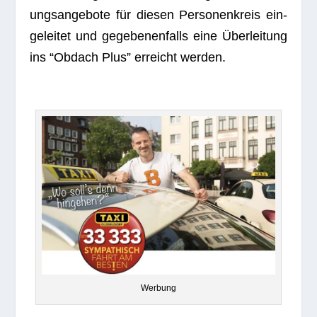
ungs­an­ge­bote für die­sen Per­so­nen­kreis ein­
ge­lei­tet und gege­be­nen­falls eine Über­lei­tung
ins “Obdach Plus” erreicht werden.
Wer­bung