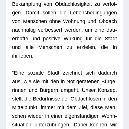
Bekämp­fung von Obdach­lo­sig­keit zu ver­fol­
gen. Damit sol­len die Lebens­be­din­gun­gen
von Men­schen ohne Woh­nung und Obdach
nach­hal­tig ver­bes­sert wer­den, um eine dau­
er­hafte und posi­tive Wir­kung für die Stadt
und alle Men­schen zu erzie­len, die in
ihr leben.
“Eine soziale Stadt zeich­net sich dadurch
aus, wie sie mit den in Not gera­te­nen Bür­ge­
rin­nen und Bür­gern umgeht. Unser Kon­zept
stellt die Bedürf­nisse der Obdach­lo­sen in den
Mit­tel­punkt, immer mit dem Ziel, diese Men­
schen wie­der in einer eigen­stän­di­gen Wohn­
si­tua­tion unter­zu­brin­gen. Dabei kön­nen wir