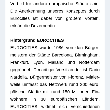
Vor­bild für andere euro­päi­sche Städte sein.
Die Aner­ken­nung unse­res Kon­zep­tes durch
Euro­ci­ties ist dabei von gro­ßem Vor­teil“,
erklärt die Dezernentin.
Hin­ter­grund EUROCITIES
EUROCITIES wurde 1986 von den Bür­ger­
meis­tern der Städte Bar­ce­lona, Bir­ming­ham,
Frank­furt, Lyon, Mai­land und Rot­ter­dam
gegrün­det. Der­zei­ti­ger Vor­sit­zen­der ist Dario
Nar­della, Bür­ger­meis­ter von Flo­renz. Mitt­ler­
weile umfasst das Netz­werk rund 200 euro­
päi­sche Städte mit rund 150 Mil­lio­nen Ein­
woh­nern in 38 euro­päi­schen Län­dern.
EUROCITIES wid­met sich ver­schie­de­nen