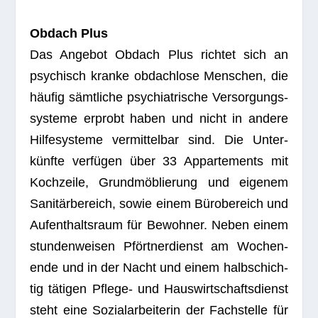
Obdach Plus
Das Ange­bot Obdach Plus rich­tet sich an
psy­chisch kranke obdach­lose Men­schen, die
häu­fig sämt­li­che psych­ia­tri­sche Ver­sor­gungs­
sys­teme erprobt haben und nicht in andere
Hil­fe­sys­teme ver­mit­tel­bar sind. Die Unter­
künfte ver­fü­gen über 33 Appar­te­ments mit
Koch­zeile, Grund­mö­blie­rung und eige­nem
Sani­tär­be­reich, sowie einem Büro­be­reich und
Auf­ent­halts­raum für Bewoh­ner. Neben einem
stun­den­wei­sen Pfört­ner­dienst am Wochen­
ende und in der Nacht und einem halb­schich­
tig täti­gen Pflege- und Haus­wirt­schafts­dienst
steht eine Sozi­al­ar­bei­te­rin der Fach­stelle für