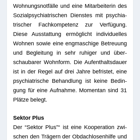
Woh­nungs­not­fälle und eine Mit­ar­bei­te­rin des
Sozi­al­psych­ia­tri­schen Diens­tes mit psych­ia­
tri­scher Fach­kom­pe­tenz zur Ver­fü­gung.
Diese Aus­stat­tung ermög­licht indi­vi­du­el­les
Woh­nen sowie eine eng­ma­schige Betreu­ung
und Beglei­tung in sehr ruhi­ger und über­
schau­ba­rer Wohn­form. Die Auf­ent­halts­dauer
ist in der Regel auf drei Jahre befris­tet, eine
psych­ia­tri­sche Behand­lung ist keine Bedin­
gung für eine Auf­nahme. Momen­tan sind 31
Plätze belegt.
Sek­tor Plus
Der “Sek­tor Plus”“ ist eine Koope­ra­tion zwi­
schen den Trä­gern der Obdach­lo­sen­hilfe und