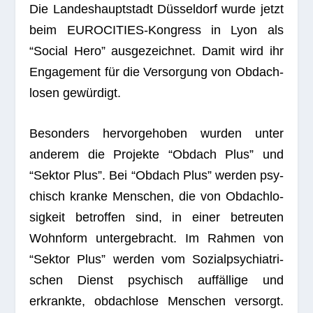
Die Lan­des­haupt­stadt Düs­sel­dorf wurde jetzt
beim EURO­CI­TIES-Kon­gress in Lyon als
“Social Hero” aus­ge­zeich­net. Damit wird ihr
Enga­ge­ment für die Ver­sor­gung von Obdach­
lo­sen gewürdigt.
Beson­ders her­vor­ge­ho­ben wur­den unter
ande­rem die Pro­jekte “Obdach Plus” und
“Sek­tor Plus”. Bei “Obdach Plus” wer­den psy­
chisch kranke Men­schen, die von Obdach­lo­
sig­keit betrof­fen sind, in einer betreu­ten
Wohn­form unter­ge­bracht. Im Rah­men von
“Sek­tor Plus” wer­den vom Sozi­al­psych­ia­tri­
schen Dienst psy­chisch auf­fäl­lige und
erkrankte, obdach­lose Men­schen ver­sorgt.