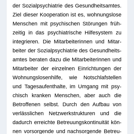
der Sozi­al­psych­ia­trie des Gesund­heits­am­tes.
Ziel die­ser Koope­ra­tion ist es, woh­nungs­lose
Men­schen mit psy­chi­schen Stö­run­gen früh­
zei­tig in das psych­ia­tri­sche Hil­fe­sys­tem zu
inte­grie­ren. Die Mit­ar­bei­te­rin­nen und Mit­ar­
bei­ter der Sozi­al­psych­ia­trie des Gesund­heits­
am­tes bera­ten dazu die Mit­ar­bei­te­rin­nen und
Mit­ar­bei­ter der ein­zel­nen Ein­rich­tun­gen der
Woh­nungs­lo­sen­hilfe, wie Not­schlaf­stel­len
und Tages­auf­ent­halte, im Umgang mit psy­
chisch kran­ken Men­schen, aber auch die
Betrof­fe­nen selbst. Durch den Auf­bau von
ver­läss­li­chen Netz­werk­struk­tu­ren und die
dadurch erreichte Betreu­ungs­kon­ti­nui­tät kön­
nen vor­sor­gende und nach­sor­gende Betreu­