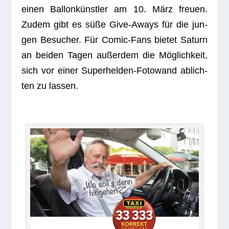
einen Bal­lon­künst­ler am 10. März freuen.
Zudem gibt es süße Give-Aways für die jun­
gen Besu­cher. Für Comic-Fans bie­tet Saturn
an bei­den Tagen außer­dem die Mög­lich­keit,
sich vor einer Super­hel­den-Foto­wand ablich­
ten zu lassen.