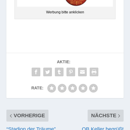
Wer­bung bitte anklicken
AKTIE:
RATE:
VORHERIGE
NÄCHSTE
“Stadion der Träume”
OB Keller begrüßt