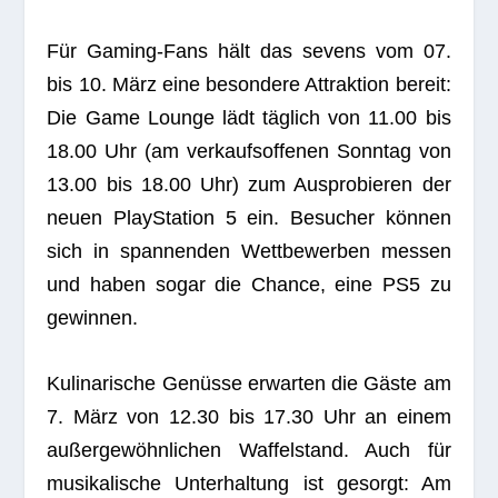
Für Gam­ing-Fans hält das sevens vom 07.
bis 10. März eine beson­dere Attrak­tion bereit:
Die Game Lounge lädt täg­lich von 11.00 bis
18.00 Uhr (am ver­kaufs­of­fe­nen Sonn­tag von
13.00 bis 18.00 Uhr) zum Aus­pro­bie­ren der
neuen Play­Sta­tion 5 ein. Besu­cher kön­nen
sich in span­nen­den Wett­be­wer­ben mes­sen
und haben sogar die Chance, eine PS5 zu
gewinnen.
Kuli­na­ri­sche Genüsse erwar­ten die Gäste am
7. März von 12.30 bis 17.30 Uhr an einem
außer­ge­wöhn­li­chen Waf­fel­stand. Auch für
musi­ka­li­sche Unter­hal­tung ist gesorgt: Am