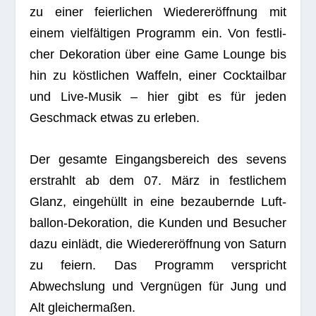
zu einer fei­er­li­chen Wie­der­eröff­nung mit
einem viel­fäl­ti­gen Pro­gramm ein. Von fest­li­
cher Deko­ra­tion über eine Game Lounge bis
hin zu köst­li­chen Waf­feln, einer Cock­tail­bar
und Live-Musik – hier gibt es für jeden
Geschmack etwas zu erleben.
Der gesamte Ein­gangs­be­reich des sevens
erstrahlt ab dem 07. März in fest­li­chem
Glanz, ein­ge­hüllt in eine bezau­bernde Luft­
bal­lon-Deko­ra­tion, die Kun­den und Besu­cher
dazu ein­lädt, die Wie­der­eröff­nung von Saturn
zu fei­ern. Das Pro­gramm ver­spricht
Abwechs­lung und Ver­gnü­gen für Jung und
Alt gleichermaßen.