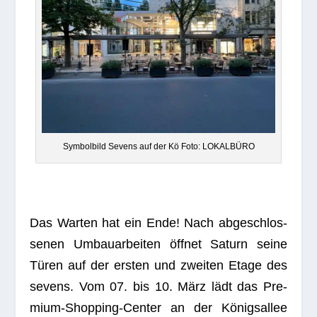
Sym­bol­bild Sevens auf der Kö Foto: LOKALBÜRO
Das War­ten hat ein Ende! Nach abge­schlos­
se­nen Umbau­ar­bei­ten öff­net Saturn seine
Türen auf der ers­ten und zwei­ten Etage des
sevens. Vom 07. bis 10. März lädt das Pre­
mium-Shop­ping-Cen­ter an der Königs­al­lee