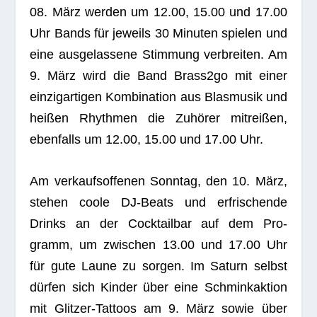
08. März wer­den um 12.00, 15.00 und 17.00
Uhr Bands für jeweils 30 Minu­ten spie­len und
eine aus­ge­las­sene Stim­mung ver­brei­ten. Am
9. März wird die Band Brass2go mit einer
ein­zig­ar­ti­gen Kom­bi­na­tion aus Blas­mu­sik und
hei­ßen Rhyth­men die Zuhö­rer mit­rei­ßen,
eben­falls um 12.00, 15.00 und 17.00 Uhr.
Am ver­kaufs­of­fe­nen Sonn­tag, den 10. März,
ste­hen coole DJ-Beats und erfri­schende
Drinks an der Cock­tail­bar auf dem Pro­
gramm, um zwi­schen 13.00 und 17.00 Uhr
für gute Laune zu sor­gen. Im Saturn selbst
dür­fen sich Kin­der über eine Schmink­ak­tion
mit Glit­zer-Tat­toos am 9. März sowie über