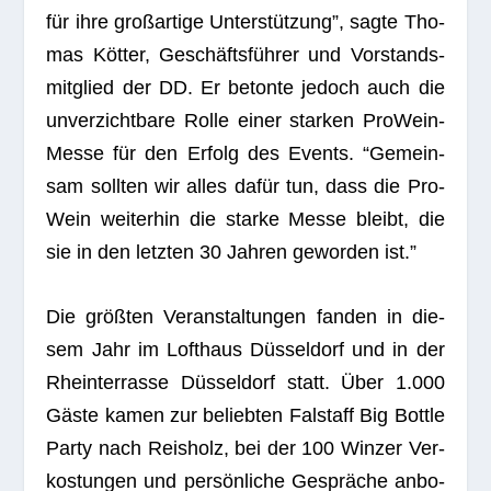
für ihre groß­ar­tige Unter­stüt­zung”, sagte Tho­
mas Köt­ter, Geschäfts­füh­rer und Vor­stands­
mit­glied der DD. Er betonte jedoch auch die
unver­zicht­bare Rolle einer star­ken Pro­Wein-
Messe für den Erfolg des Events. “Gemein­
sam soll­ten wir alles dafür tun, dass die Pro­
Wein wei­ter­hin die starke Messe bleibt, die
sie in den letz­ten 30 Jah­ren gewor­den ist.”
Die größ­ten Ver­an­stal­tun­gen fan­den in die­
sem Jahr im Loft­haus Düs­sel­dorf und in der
Rhein­ter­rasse Düs­sel­dorf statt. Über 1.000
Gäste kamen zur belieb­ten Fal­staff Big Bot­tle
Party nach Reis­holz, bei der 100 Win­zer Ver­
kos­tun­gen und per­sön­li­che Gesprä­che anbo­