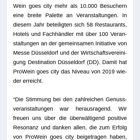
Wein goes city mehr als 10.000 Besu­chern
eine breite Palette an Ver­an­stal­tun­gen. In
die­sem Jahr betei­lig­ten sich 58 Restau­rants,
Hotels und Fach­händ­ler mit über 100 Ver­an­
stal­tun­gen an der gemein­sa­men Initia­tive von
Messe Düs­sel­dorf und der Wirt­schafts­ver­ei­ni­
gung Desti­na­tion Düs­sel­dorf (DD). Damit hat
Pro­Wein goes city das Niveau von 2019 wie­
der erreicht.
“Die Stim­mung bei den zahl­rei­chen Genuss­
ver­an­stal­tun­gen war her­aus­ra­gend. Wir
freuen uns über die über­wäl­ti­gend posi­tive
Reso­nanz und dan­ken allen, die zum Erfolg
von Pro­Wein goes city bei­getra­gen haben,