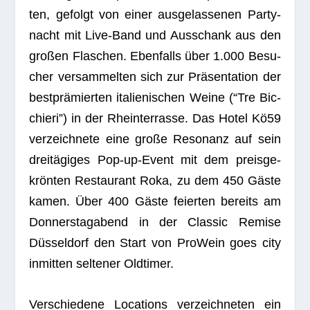
ten, gefolgt von einer aus­ge­las­se­nen Par­ty­
nacht mit Live-Band und Aus­schank aus den
gro­ßen Fla­schen. Eben­falls über 1.000 Besu­
cher ver­sam­mel­ten sich zur Prä­sen­ta­tion der
best­prä­mier­ten ita­lie­ni­schen Weine (“Tre Bic­
chieri”) in der Rhein­ter­rasse. Das Hotel Kö59
ver­zeich­nete eine große Reso­nanz auf sein
drei­tä­gi­ges Pop-up-Event mit dem preis­ge­
krön­ten Restau­rant Roka, zu dem 450 Gäste
kamen. Über 400 Gäste fei­er­ten bereits am
Don­ners­tag­abend in der Clas­sic Remise
Düs­sel­dorf den Start von Pro­Wein goes city
inmit­ten sel­te­ner Oldtimer.
Ver­schie­dene Loca­ti­ons ver­zeich­ne­ten ein