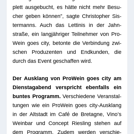
plett aus­ge­bucht, es hätte nicht mehr Besu­
cher geben kön­nen”, sagte Chris­to­pher Sis­
ter­manns. Auch das Let­ti­nis in der Jahn­
straße, ein lang­jäh­ri­ger Teil­neh­mer von Pro­
Wein goes city, betonte die Ver­bin­dung zwi­
schen Pro­du­zen­ten und End­kun­den, die
durch das Event geschaf­fen wird.
Der Aus­klang von Pro­Wein goes city am
Diens­tag­abend ver­spricht eben­falls ein
bun­tes Pro­gramm.
Ver­schie­dene Ver­an­stal­
tun­gen wie ein Pro­Wein goes city-Aus­klang
in der Alt­stadt im Café de Bre­ta­gne, Vino’s
Wein­bar und Con­cept Ries­ling ste­hen auf
dem Pro­gramm. Zudem wer­den ver­schie­