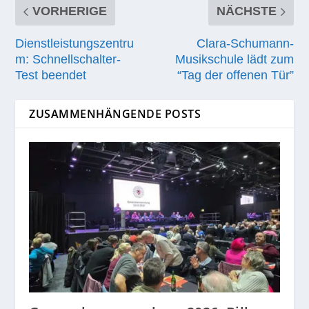
VORHERIGE
NÄCHSTE
Dienstleistungszentru
Clara-Schumann-
m: Schnellschalter-
Musikschule lädt zum
Test beendet
“Tag der offenen Tür”
ZUSAMMENHÄNGENDE POSTS