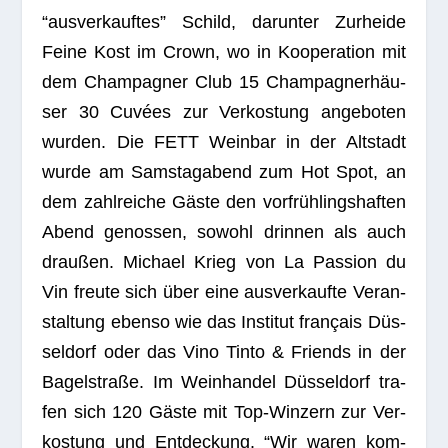
“aus­ver­kauf­tes” Schild, dar­un­ter Zur­heide
Feine Kost im Crown, wo in Koope­ra­tion mit
dem Cham­pa­gner Club 15 Cham­pa­gner­häu­
ser 30 Cuvées zur Ver­kos­tung ange­bo­ten
wur­den. Die FETT Wein­bar in der Alt­stadt
wurde am Sams­tag­abend zum Hot Spot, an
dem zahl­rei­che Gäste den vor­früh­lings­haf­ten
Abend genos­sen, sowohl drin­nen als auch
drau­ßen. Michael Krieg von La Pas­sion du
Vin freute sich über eine aus­ver­kaufte Ver­an­
stal­tung ebenso wie das Insti­tut fran­çais Düs­
sel­dorf oder das Vino Tinto & Fri­ends in der
Bagel­straße. Im Wein­han­del Düs­sel­dorf tra­
fen sich 120 Gäste mit Top-Win­zern zur Ver­
kos­tung und Ent­de­ckung. “Wir waren kom­