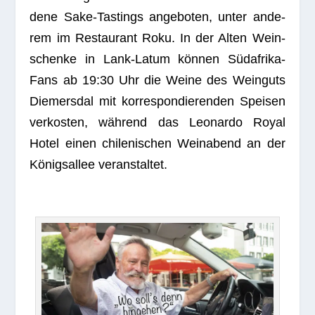
dene Sake-Tastings ange­bo­ten, unter ande­
rem im Restau­rant Roku. In der Alten Wein­
schenke in Lank-Latum kön­nen Süd­afrika-
Fans ab 19:30 Uhr die Weine des Wein­guts
Die­mers­dal mit kor­re­spon­die­ren­den Spei­sen
ver­kos­ten, wäh­rend das Leo­nardo Royal
Hotel einen chi­le­ni­schen Wein­abend an der
Königs­al­lee veranstaltet.