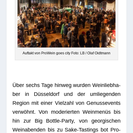
Auf­takt von Pro­Wein goes city Foto: LB / Olaf Oidtmann
Über sechs Tage hin­weg wur­den Wein­lieb­ha­
ber in Düs­sel­dorf und der umlie­gen­den
Region mit einer Viel­zahl von Genus­se­vents
ver­wöhnt. Von mode­rier­ten Wein­me­nüs bis
hin zur Big Bot­tle-Party, von geor­gi­schen
Wein­aben­den bis zu Sake-Tastings bot Pro­