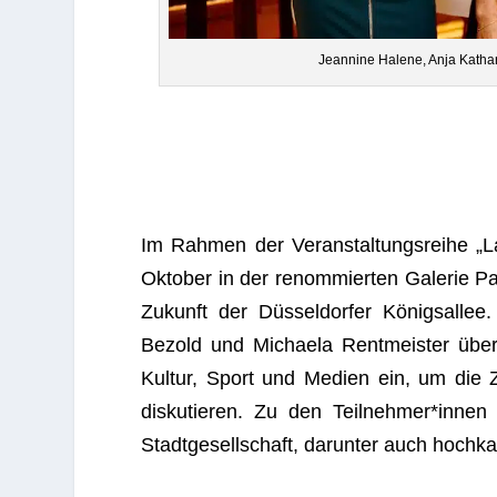
Jean­nine Halene, Anja Kath
Im Rah­men der Ver­an­stal­tungs­reihe 
Okto­ber in der renom­mier­ten Gale­rie Paf
Zukunft der Düs­sel­dor­fer Königs­al­
Bezold und Michaela Rent­meis­ter über
Kul­tur, Sport und Medien ein, um die Zu
dis­ku­tie­ren. Zu den Teilnehmer*innen z
Stadt­ge­sell­schaft, dar­un­ter auch hoch­k