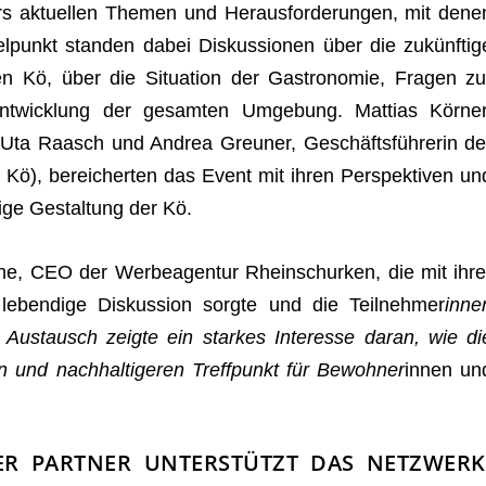
 aktu­el­len The­men und Her­aus­for­de­run­gen, mit dene
t­tel­punkt stan­den dabei Dis­kus­sio­nen über die zukünf­tig
ien Kö, über die Situa­tion der Gas­tro­no­mie, Fra­gen zu
ent­wick­lung der gesam­ten Umge­bung. Mat­tias Kör­ner
, Uta Raasch und Andrea Greu­ner, Geschäfts­füh­re­rin de
IG Kö), berei­cher­ten das Event mit ihren Per­spek­ti­ven un
tige Gestal­tung der Kö.
, CEO der Wer­be­agen­tur Rhein­schur­ken, die mit ihre
 leben­dige Dis­kus­sion sorgte und die Teil­neh­mer
inne
 Aus­tausch zeigte ein star­kes Inter­esse daran, wie di
en und nach­hal­ti­ge­ren Treff­punkt für Bewoh­ner
innen un
ER PARTNER UNTERSTÜTZT DAS NETZWERK