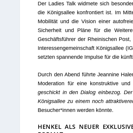
Der Ladies Talk wid­mete sich beson­ders
die Königs­al­lee kon­fron­tiert ist. Im Mi
Mobi­li­tät und die Vision einer auto­fre
Sicher­heit und Pläne für die Wei­ter­
Geschäfts­füh­rer der Rhei­ni­schen Post
Inter­es­sen­ge­mein­schaft Königs­al­lee (
setz­ten span­nende Impulse für die künf­
Durch den Abend führte Jean­nine Halene
Mode­ra­tion für eine kon­struk­tive und
geschickt in den Dia­log ein­be­zog. Der
Königs­al­lee zu einem noch attrak­ti­ve­r
Besucher*innen wer­den könnte.
HENKEL ALS NEUER EXKLUSIV