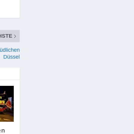
HSTE
üdlichen
Düssel
en