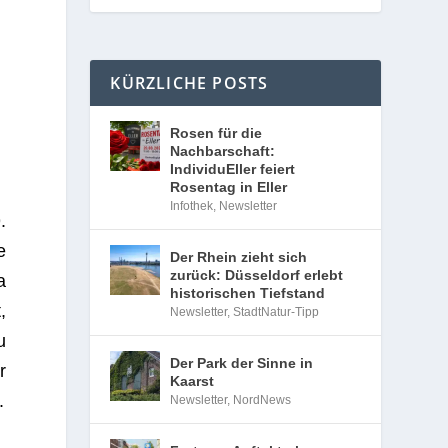
KÜRZLICHE POSTS
Rosen für die
Nachbarschaft:
IndividuEller feiert
Rosentag in Eller
Infothek
,
Newsletter
.
e
Der Rhein zieht sich
zurück: Düsseldorf erlebt
a
historischen Tiefstand
,
Newsletter
,
StadtNatur-Tipp
u
Der Park der Sinne in
r
Kaarst
.
Newsletter
,
NordNews