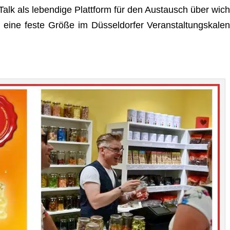
Talk als leben­dige Platt­form für den Aus­tausch über wich
t eine feste Größe im Düs­sel­dor­fer Ver­an­stal­tungs­ka­len