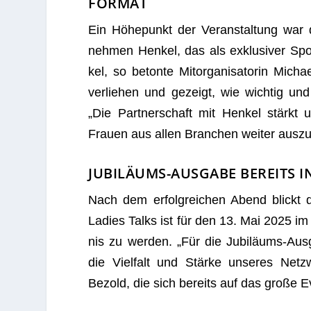
FORMAT
Ein Höhe­punkt der Ver­an­stal­tung war die
neh­men Hen­kel, das als exklu­si­ver Spo
kel, so betonte Mit­or­ga­ni­sa­to­rin M
ver­lie­hen und gezeigt, wie wich­tig und 
„Die Part­ner­schaft mit Hen­kel stärkt
Frauen aus allen Bran­chen wei­ter aus­z
JUBILÄUMS-AUSGABE BEREITS 
Nach dem erfolg­rei­chen Abend blickt
Ladies Talks ist für den 13. Mai 2025 im
nis zu wer­den. „Für die Jubi­lä­ums-Aus
die Viel­falt und Stärke unse­res Netz­w
Bezold, die sich bereits auf das große Ev