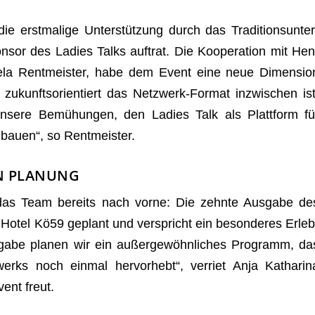
 erst­ma­lige Unter­stüt­zung durch das Tra­di­ti­ons­un­ter
n­sor des Ladies Talks auf­trat. Die Koope­ra­tion mit Hen
ichaela Rent­meis­ter, habe dem Event eine neue Dimen­sio
zukunfts­ori­en­tiert das Netz­werk-For­mat inzwi­schen ist
 unsere Bemü­hun­gen, den Ladies Talk als Platt­form fü
u­bauen“, so Rentmeister.
IN PLANUNG
 das Team bereits nach vorne: Die zehnte Aus­gabe de
 Hotel Kö59 geplant und ver­spricht ein beson­de­res Erleb
­gabe pla­nen wir ein außer­ge­wöhn­li­ches Pro­gramm, da
erks noch ein­mal her­vor­hebt“, ver­riet Anja Katha­rin
ent freut.