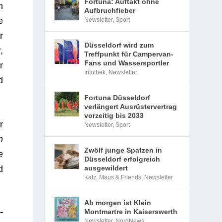
Fortuna: Auftakt ohne
n
Aufbruchfieber
e
Newsletter
,
Sport
r
Düsseldorf wird zum
,
Treffpunkt für Campervan-
Fans und Wassersportler
r
Infothek
,
Newsletter
d
Fortuna Düsseldorf
verlängert Ausrüstervertrag
vorzeitig bis 2033
r
Newsletter
,
Sport
n
Zwölf junge Spatzen in
e
Düsseldorf erfolgreich
d
ausgewildert
Katz, Maus & Friends
,
Newsletter
Ab morgen ist Klein
-
Montmartre in Kaiserswerth
Newsletter
,
NordNews