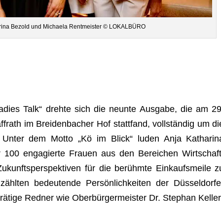
a­rina Bezold und Michaela Rent­meis­ter © LOKALBÜRO
„Ladies Talk“ drehte sich die neunte Aus­gabe, die am 29
­frath im Brei­den­ba­cher Hof statt­fand, voll­stän­dig um di
lee. Unter dem Motto „Kö im Blick“ luden Anja Katha­rin
 100 enga­gierte Frauen aus den Berei­chen Wirt­schaft
kunfts­per­spek­ti­ven für die berühmte Ein­kaufs­meile z
ähl­ten bedeu­tende Per­sön­lich­kei­ten der Düs­sel­dor­fe
a­rä­tige Red­ner wie Ober­bür­ger­meis­ter Dr. Ste­phan Keller