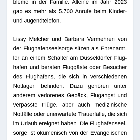
bleme in der Fami­lie. Alleine im Jahr 2023
gab es mehr als 5.700 Anrufe beim Kin­der-
und Jugendtelefon.
Lissy Mel­cher und Bar­bara Ver­meh­ren von
der Flug­ha­fen­seel­sorge sit­zen als Ehren­amt­
ler an einem Schal­ter am Düs­sel­dor­fer Flug­
ha­fen und bera­ten Flug­gäste oder Besu­cher
des Flug­ha­fens, die sich in ver­schie­de­nen
Not­la­gen befin­den. Dazu gehö­ren unter
ande­rem ver­lo­re­nes Gepäck, Flug­angst und
ver­passte Flüge, aber auch medi­zi­ni­sche
Not­fälle oder uner­war­tete Trau­er­fälle, die sich
im Urlaub ereig­net haben. Die Flug­ha­fen­seel­
sorge ist öku­me­nisch von der Evan­ge­li­schen