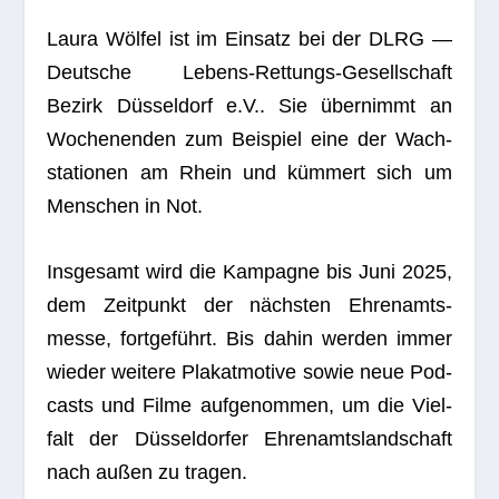
Laura Wöl­fel ist im Ein­satz bei der DLRG —
Deut­sche Lebens-Ret­tungs-Gesell­schaft
Bezirk Düs­sel­dorf e.V.. Sie über­nimmt an
Wochen­en­den zum Bei­spiel eine der Wach­
sta­tio­nen am Rhein und küm­mert sich um
Men­schen in Not.
Ins­ge­samt wird die Kam­pa­gne bis Juni 2025,
dem Zeit­punkt der nächs­ten Ehren­amts­
messe, fort­ge­führt. Bis dahin wer­den immer
wie­der wei­tere Pla­kat­mo­tive sowie neue Pod­
casts und Filme auf­ge­nom­men, um die Viel­
falt der Düs­sel­dor­fer Ehren­amts­land­schaft
nach außen zu tragen.