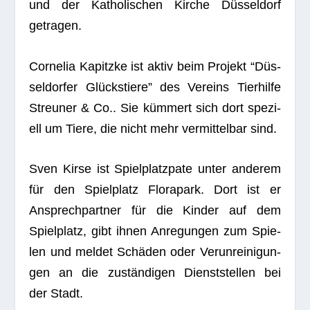
und der Katho­li­schen Kir­che Düs­sel­dorf
getragen.
Cor­ne­lia Kapitzke ist aktiv beim Pro­jekt “Düs­
sel­dor­fer Glücks­tiere” des Ver­eins Tier­hilfe
Streu­ner & Co.. Sie küm­mert sich dort spe­zi­
ell um Tiere, die nicht mehr ver­mit­tel­bar sind.
Sven Kirse ist Spiel­platz­pate unter ande­rem
für den Spiel­platz Flo­rapark. Dort ist er
Ansprech­part­ner für die Kin­der auf dem
Spiel­platz, gibt ihnen Anre­gun­gen zum Spie­
len und mel­det Schä­den oder Ver­un­rei­ni­gun­
gen an die zustän­di­gen Dienst­stel­len bei
der Stadt.