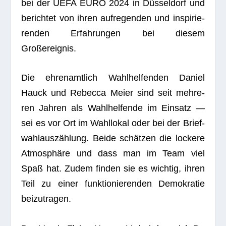
bei der UEFA EURO 2024 in Düs­sel­dorf und
berich­tet von ihren auf­re­gen­den und inspi­rie­
ren­den Erfah­run­gen bei die­sem
Großereignis.
Die ehren­amt­lich Wahl­hel­fen­den Daniel
Hauck und Rebecca Meier sind seit meh­re­
ren Jah­ren als Wahl­hel­fende im Ein­satz —
sei es vor Ort im Wahl­lo­kal oder bei der Brief­
wahl­aus­zäh­lung. Beide schät­zen die lockere
Atmo­sphäre und dass man im Team viel
Spaß hat. Zudem fin­den sie es wich­tig, ihren
Teil zu einer funk­tio­nie­ren­den Demo­kra­tie
beizutragen.