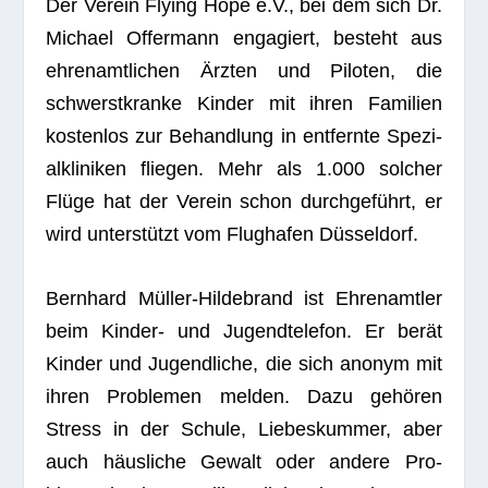
Der Ver­ein Fly­ing Hope e.V., bei dem sich Dr.
Michael Offer­mann enga­giert, besteht aus
ehren­amt­li­chen Ärz­ten und Pilo­ten, die
schwerst­kranke Kin­der mit ihren Fami­lien
kos­ten­los zur Behand­lung in ent­fernte Spe­zi­
al­kli­ni­ken flie­gen. Mehr als 1.000 sol­cher
Flüge hat der Ver­ein schon durch­ge­führt, er
wird unter­stützt vom Flug­ha­fen Düsseldorf.
Bern­hard Mül­ler-Hil­de­brand ist Ehren­amt­ler
beim Kin­der- und Jugend­te­le­fon. Er berät
Kin­der und Jugend­li­che, die sich anonym mit
ihren Pro­ble­men mel­den. Dazu gehö­ren
Stress in der Schule, Lie­bes­kum­mer, aber
auch häus­li­che Gewalt oder andere Pro­