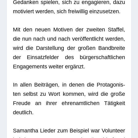
Gedan­ken spie­len, sich zu enga­gie­ren, dazu
moti­viert wer­den, sich frei­wil­lig einzusetzen.
Mit den neuen Moti­ven der zwei­ten Staf­fel,
die nun nach und nach ver­öf­fent­licht wer­den,
wird die Dar­stel­lung der gro­ßen Band­breite
der Ein­satz­fel­der des bür­ger­schaft­li­chen
Enga­ge­ments wei­ter ergänzt.
In allen Bei­trä­gen, in denen die Prot­ago­nis­
ten selbst zu Wort kom­men, wird die große
Freude an ihrer ehren­amt­li­chen Tätig­keit
deutlich.
Saman­tha Lie­der zum Bei­spiel war Vol­un­teer