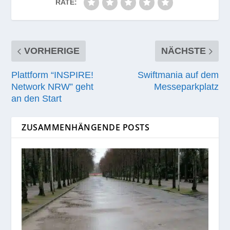
RATE:
VORHERIGE
NÄCHSTE
Plattform “INSPIRE!
Swiftmania auf dem
Network NRW” geht
Messeparkplatz
an den Start
ZUSAMMENHÄNGENDE POSTS