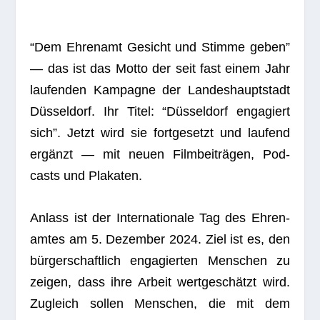
“Dem Ehren­amt Gesicht und Stimme geben”
— das ist das Motto der seit fast einem Jahr
lau­fen­den Kam­pa­gne der Lan­des­haupt­stadt
Düs­sel­dorf. Ihr Titel: “Düs­sel­dorf enga­giert
sich”. Jetzt wird sie fort­ge­setzt und lau­fend
ergänzt — mit neuen Film­bei­trä­gen, Pod­
casts und Plakaten.
Anlass ist der Inter­na­tio­nale Tag des Ehren­
am­tes am 5. Dezem­ber 2024. Ziel ist es, den
bür­ger­schaft­lich enga­gier­ten Men­schen zu
zei­gen, dass ihre Arbeit wert­ge­schätzt wird.
Zugleich sol­len Men­schen, die mit dem