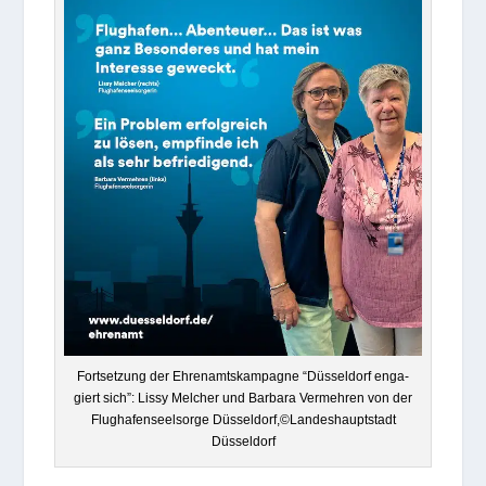
Fort­set­zung der Ehren­amts­kam­pa­gne “Düs­sel­dorf enga­
giert sich”: Lissy Mel­cher und Bar­bara Ver­meh­ren von der
Flug­ha­fen­seel­sorge Düsseldorf,©Landeshauptstadt
Düsseldorf