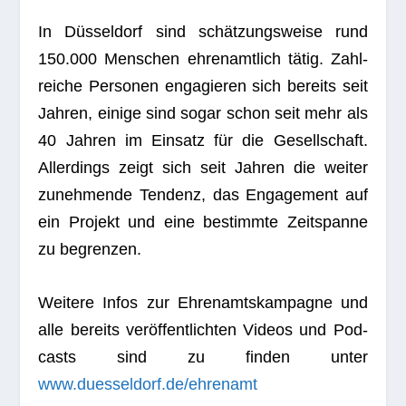
In Düs­sel­dorf sind schät­zungs­weise rund
150.000 Men­schen ehren­amt­lich tätig. Zahl­
rei­che Per­so­nen enga­gie­ren sich bereits seit
Jah­ren, einige sind sogar schon seit mehr als
40 Jah­ren im Ein­satz für die Gesell­schaft.
Aller­dings zeigt sich seit Jah­ren die wei­ter
zuneh­mende Ten­denz, das Enga­ge­ment auf
ein Pro­jekt und eine bestimmte Zeit­spanne
zu begrenzen.
Wei­tere Infos zur Ehren­amts­kam­pa­gne und
alle bereits ver­öf­fent­lich­ten Videos und Pod­
casts sind zu fin­den unter
www.duesseldorf.de/ehrenamt