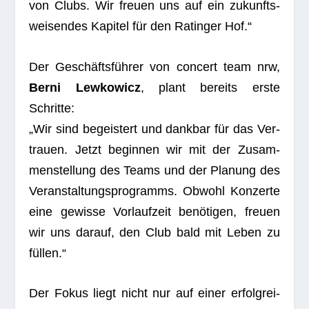
von Clubs. Wir freuen uns auf ein zukunfts­
wei­sen­des Kapi­tel für den Ratin­ger Hof.“
Der Geschäfts­füh­rer von con­cert team nrw,
Berni Lew­ko­wicz
, plant bereits erste
Schritte:
„Wir sind begeis­tert und dank­bar für das Ver­
trauen. Jetzt begin­nen wir mit der Zusam­
men­stel­lung des Teams und der Pla­nung des
Ver­an­stal­tungs­pro­gramms. Obwohl Kon­zerte
eine gewisse Vor­lauf­zeit benö­ti­gen, freuen
wir uns dar­auf, den Club bald mit Leben zu
füllen.“
Der Fokus liegt nicht nur auf einer erfolg­rei­