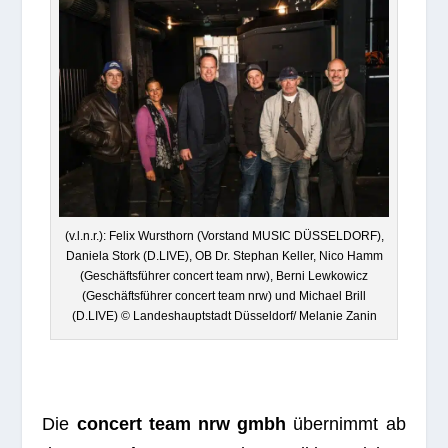
(v.l.n.r.): Felix Wurst­horn (Vor­stand MUSIC DÜSSELDORF),
Daniela Stork (D.LIVE), OB Dr. Ste­phan Kel­ler, Nico Hamm
(Geschäfts­füh­rer con­cert team nrw), Berni Lew­ko­wicz
(Geschäfts­füh­rer con­cert team nrw) und Michael Brill
(D.LIVE) © Lan­des­haupt­stadt Düsseldorf/ Mela­nie Zanin
Die
con­cert team nrw gmbh
über­nimmt ab