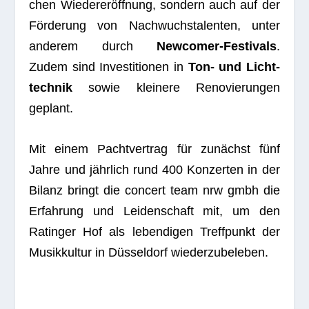
chen Wie­der­eröff­nung, son­dern auch auf der
För­de­rung von Nach­wuchs­ta­len­ten, unter
ande­rem durch
New­co­mer-Fes­ti­vals
.
Zudem sind Inves­ti­tio­nen in
Ton- und Licht­
tech­nik
sowie klei­nere Reno­vie­run­gen
geplant.
Mit einem Pacht­ver­trag für zunächst fünf
Jahre und jähr­lich rund 400 Kon­zer­ten in der
Bilanz bringt die con­cert team nrw gmbh die
Erfah­rung und Lei­den­schaft mit, um den
Ratin­ger Hof als leben­di­gen Treff­punkt der
Musik­kul­tur in Düs­sel­dorf wiederzubeleben.