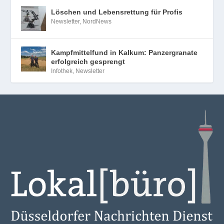
Löschen und Lebensrettung für Profis
Newsletter
,
NordNews
Kampfmittelfund in Kalkum: Panzergranate
erfolgreich gesprengt
Infothek
,
Newsletter