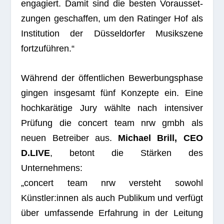
enga­giert. Damit sind die bes­ten Vor­aus­set­
zun­gen geschaf­fen, um den Ratin­ger Hof als
Insti­tu­tion der Düs­sel­dor­fer Musik­szene
fortzuführen.“
Wäh­rend der öffent­li­chen Bewer­bungs­phase
gin­gen ins­ge­samt fünf Kon­zepte ein. Eine
hoch­ka­rä­tige Jury wählte nach inten­si­ver
Prü­fung die con­cert team nrw gmbh als
neuen Betrei­ber aus.
Michael Brill, CEO
D.LIVE
, betont die Stär­ken des
Unternehmens:
„con­cert team nrw ver­steht sowohl
Künstler:innen als auch Publi­kum und ver­fügt
über umfas­sende Erfah­rung in der Lei­tung