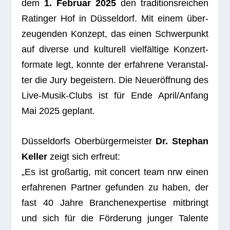
dem
1. Februar 2025
den tra­di­ti­ons­rei­chen
Ratin­ger Hof in Düs­sel­dorf. Mit einem über­
zeu­gen­den Kon­zept, das einen Schwer­punkt
auf diverse und kul­tu­rell viel­fäl­tige Kon­zert­
for­mate legt, konnte der erfah­rene Ver­an­stal­
ter die Jury begeis­tern. Die Neu­eröff­nung des
Live-Musik-Clubs ist für Ende April/Anfang
Mai 2025 geplant.
Düs­sel­dorfs Ober­bür­ger­meis­ter
Dr. Ste­phan
Kel­ler
zeigt sich erfreut:
„Es ist groß­ar­tig, mit con­cert team nrw einen
erfah­re­nen Part­ner gefun­den zu haben, der
fast 40 Jahre Bran­chen­ex­per­tise mit­bringt
und sich für die För­de­rung jun­ger Talente