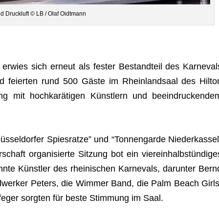
d Druck­luft © LB / Olaf Oidtmann
g erwies sich erneut als fes­ter Bestand­teil des Kar­ne­val
nd fei­er­ten rund 500 Gäste im Rhein­land­saal des Hil­to
ung mit hoch­ka­rä­ti­gen Künst­lern und beein­dru­cken­de
üs­sel­dor­fer Spies­ratze” und “Ton­nen­garde Nie­der­kas­sel
schaft orga­ni­sierte Sit­zung bot ein vier­ein­halb­stün­di­ge
e Künst­ler des rhei­ni­schen Kar­ne­vals, dar­un­ter Bern
and­wer­ker Peters, die Wim­mer Band, die Palm Beach Girls
­fe­ger sorg­ten für beste Stim­mung im Saal.