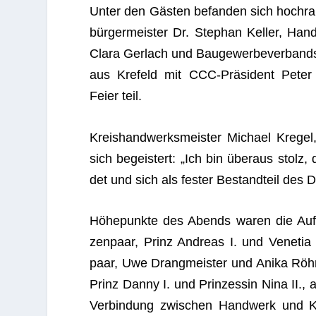
Unter den Gäs­ten befan­den sich hoch­ran­
bür­ger­meis­ter Dr. Ste­phan Kel­ler, Hand
Clara Ger­lach und Bau­ge­wer­be­ver­bands
aus Kre­feld mit CCC-Prä­si­dent Pete
Feier teil.
Kreis­hand­werks­meis­ter Michael Kre­gel
sich begeis­tert: „Ich bin über­aus stolz
det und sich als fes­ter Bestand­teil des Düs
Höhe­punkte des Abends waren die Auf­trit
zen­paar, Prinz Andreas I. und Vene­tia 
paar, Uwe Drang­meis­ter und Anika Röh­r
Prinz Danny I. und Prin­zes­sin Nina II., 
Ver­bin­dung zwi­schen Hand­werk und Kar­n