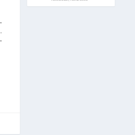
­
.
­