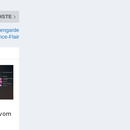
HSTE
zengarde
nce-Flair
 vom