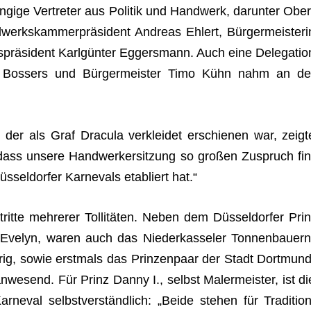
gige Ver­tre­ter aus Poli­tik und Hand­werk, dar­un­ter Ober
­werks­kam­mer­prä­si­dent Andreas Ehlert, Bür­ger­meis­te­ri
­prä­si­dent Karl­gün­ter Eggers­mann. Auch eine Dele­ga­tio
r Bos­sers und Bür­ger­meis­ter Timo Kühn nahm an de
, der als Graf Dra­cula ver­klei­det erschie­nen war, zeigt
, dass unsere Hand­wer­ker­sit­zung so gro­ßen Zuspruch fin
­sel­dor­fer Kar­ne­vals eta­bliert hat.“
te meh­re­rer Tol­li­tä­ten. Neben dem Düs­sel­dor­fer Prin
Eve­lyn, waren auch das Nie­der­kas­se­ler Ton­nen­bau­ern
ig, sowie erst­mals das Prin­zen­paar der Stadt Dort­mund
anwe­send. Für Prinz Danny I., selbst Maler­meis­ter, ist di
e­val selbst­ver­ständ­lich: „Beide ste­hen für Tra­di­tion