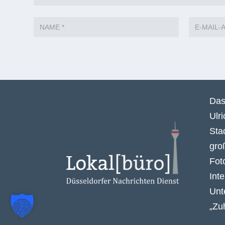
Das
Ulr
Sta
gro
Fot
Int
Unt
„Zu