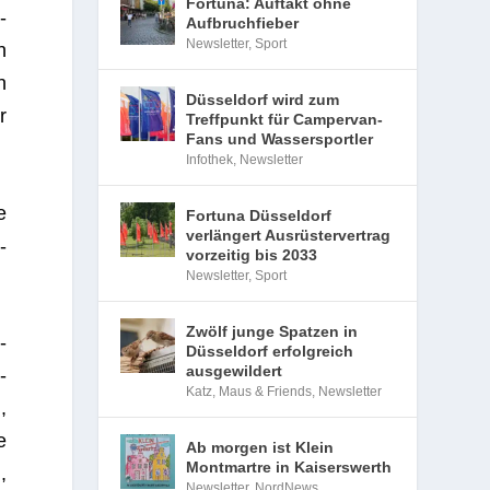
Fortuna: Auftakt ohne
­
Aufbruchfieber
Newsletter
,
Sport
n
n
Düsseldorf wird zum
r
Treffpunkt für Campervan-
Fans und Wassersportler
Infothek
,
Newsletter
e
Fortuna Düsseldorf
verlängert Ausrüstervertrag
­
vorzeitig bis 2033
Newsletter
,
Sport
Zwölf junge Spatzen in
­
Düsseldorf erfolgreich
ausgewildert
­
Katz, Maus & Friends
,
Newsletter
,
e
Ab morgen ist Klein
Montmartre in Kaiserswerth
,
Newsletter
,
NordNews