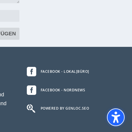

FACEBOOK - LOKAL[BÜRO]

FACEBOOK - NORDNEWS
nd
und

POWERED BY GENLOC.SEO