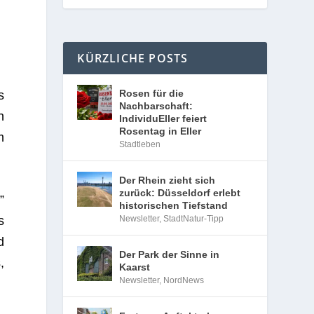
KÜRZLICHE POSTS
Rosen für die
s
Nachbarschaft:
n
IndividuEller feiert
Rosentag in Eller
m
Stadtleben
Der Rhein zieht sich
zurück: Düsseldorf erlebt
”
historischen Tiefstand
s
Newsletter
,
StadtNatur-Tipp
d
Der Park der Sinne in
,
Kaarst
Newsletter
,
NordNews