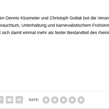
­ten Den­nis Klus­meier und Chris­toph Gollak bot die Ver­an
uch­tum, Unter­hal­tung und kar­ne­va­lis­ti­schem Froh­sinn
t sich damit ein­mal mehr als fes­ter Bestand­teil des rhei­ni
RATE: