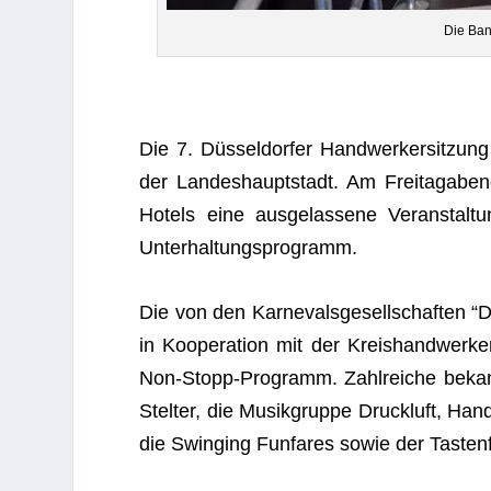
Die Ban
Die 7. Düs­sel­dor­fer Hand­wer­ker­sit­zun
der Lan­des­haupt­stadt. Am Frei­tag­abe
Hotels eine aus­ge­las­sene Ver­an­stal­t
Unterhaltungsprogramm.
Die von den Kar­ne­vals­ge­sell­schaf­ten “D
in Koope­ra­tion mit der Kreis­hand­wer­ker­
Non-Stopp-Pro­gramm. Zahl­rei­che bekannt
Stel­ter, die Musik­gruppe Druck­luft, H
die Swin­ging Fun­fa­res sowie der Tas­ten