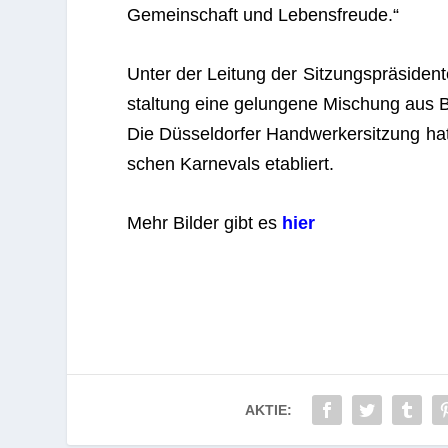
Gemein­schaft und Lebensfreude.“
Unter der Lei­tung der Sit­zungs­prä­si­den
stal­tung eine gelun­gene Mischung aus Bra
Die Düs­sel­dor­fer Hand­wer­ker­sit­zung ha
schen Kar­ne­vals etabliert.
Mehr Bil­der gibt es
hier
AKTIE: