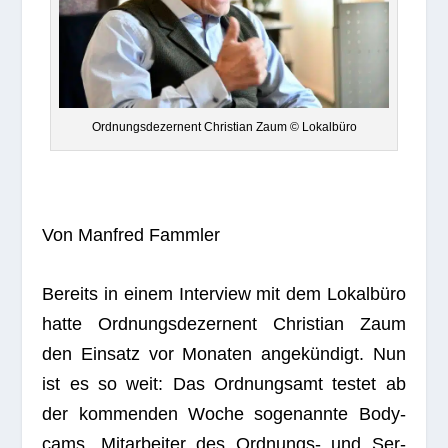
Ord­nungs­de­zer­nent Chris­tian Zaum © Lokalbüro
Von Man­fred Fammler
Bereits in einem Inter­view mit dem Lokal­büro
hatte Ord­nungs­de­zer­nent Chris­tian Zaum
den Ein­satz vor Mona­ten ange­kün­digt. Nun
ist es so weit: Das Ord­nungs­amt tes­tet ab
der kom­men­den Woche soge­nannte Body­
cams. Mit­ar­bei­ter des Ord­nungs- und Ser­