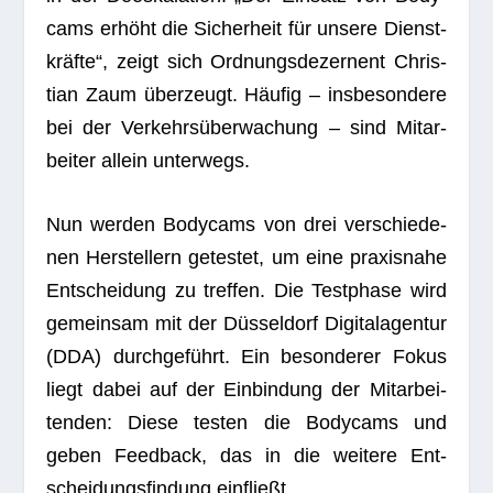
cams erhöht die Sicher­heit für unsere Dienst­
kräfte“, zeigt sich Ord­nungs­de­zer­nent Chris­
tian Zaum über­zeugt. Häu­fig – ins­be­son­dere
bei der Ver­kehrs­über­wa­chung – sind Mit­ar­
bei­ter allein unterwegs.
Nun wer­den Body­cams von drei ver­schie­de­
nen Her­stel­lern getes­tet, um eine pra­xis­nahe
Ent­schei­dung zu tref­fen. Die Test­phase wird
gemein­sam mit der Düs­sel­dorf Digi­ta­l­agen­tur
(DDA) durch­ge­führt. Ein beson­de­rer Fokus
liegt dabei auf der Ein­bin­dung der Mit­ar­bei­
ten­den: Diese tes­ten die Body­cams und
geben Feed­back, das in die wei­tere Ent­
schei­dungs­fin­dung einfließt.