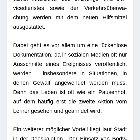
vice­diens­tes sowie der Ver­kehrs­über­wa­
chung wer­den mit dem neuen Hilfs­mit­tel
ausgestattet.
Dabei geht es vor allem um eine lücken­lose
Doku­men­ta­tion, da in sozia­len Medien oft nur
Aus­schnitte eines Ereig­nis­ses ver­öf­fent­licht
wer­den – ins­be­son­dere in Situa­tio­nen, in
denen Gewalt ange­wen­det wer­den muss.
Denn das Leben ist oft wie ein Pau­sen­hof,
auf dem häu­fig erst die zweite Aktion vom
Leh­rer gese­hen und geahn­det wird.
Ein wei­te­rer mög­li­cher Vor­teil liegt laut Stadt
in der Dees­ka­la­tion. „Der Ein­satz von Body­