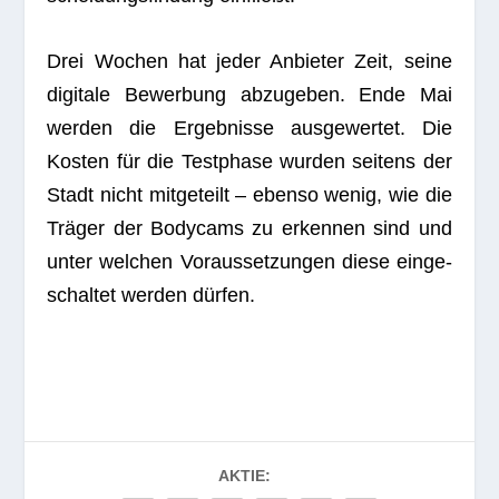
Drei Wochen hat jeder Anbie­ter Zeit, seine
digi­tale Bewer­bung abzu­ge­ben. Ende Mai
wer­den die Ergeb­nisse aus­ge­wer­tet. Die
Kos­ten für die Test­phase wur­den sei­tens der
Stadt nicht mit­ge­teilt – ebenso wenig, wie die
Trä­ger der Body­cams zu erken­nen sind und
unter wel­chen Vor­aus­set­zun­gen diese ein­ge­
schal­tet wer­den dürfen.
AKTIE: