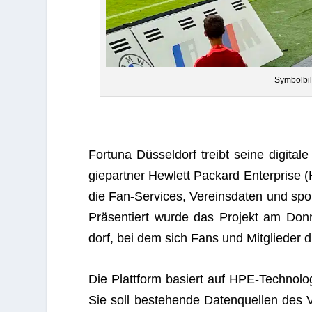
Sym­bol­bi
For­tuna Düs­sel­dorf treibt seine digi­tal
gie­part­ner Hew­lett Packard Enter­prise (
die Fan-Ser­vices, Ver­eins­da­ten und sport­
Prä­sen­tiert wurde das Pro­jekt am Do
dorf, bei dem sich Fans und Mit­glie­der d
Die Platt­form basiert auf HPE-Tech­no­lo­g
Sie soll bestehende Daten­quel­len des V