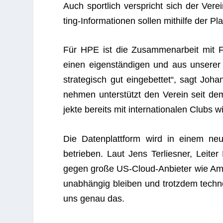
Auch sport­lich ver­spricht sich der Ver­e
ting-Infor­ma­tio­nen sol­len mit­hilfe der P
Für HPE ist die Zusam­men­ar­beit mit For
einen eigen­stän­di­gen und aus unse­rer 
stra­te­gisch gut ein­ge­bet­tet“, sagt J
neh­men unter­stützt den Ver­ein seit dem
jekte bereits mit inter­na­tio­na­len Clubs
Die Daten­platt­form wird in einem neue
betrie­ben. Laut Jens Ter­lies­ner, Lei­ter
gegen große US-Cloud-Anbie­ter wie Ama­
unab­hän­gig blei­ben und trotz­dem tech­
uns genau das.