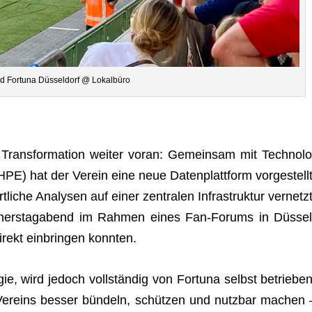
ld For­tuna Düs­sel­dorf @ Lokalbüro
e Trans­for­ma­tion wei­ter voran: Gemein­sam mit Tech­no­lo
HPE) hat der Ver­ein eine neue Daten­platt­form vor­ge­stellt
li­che Ana­ly­sen auf einer zen­tra­len Infra­struk­tur ver­netzt
n­ners­tag­abend im Rah­men eines Fan-Forums in Düs­sel
irekt ein­brin­gen konnten.
ie, wird jedoch voll­stän­dig von For­tuna selbst betrie­ben
er­eins bes­ser bün­deln, schüt­zen und nutz­bar machen 