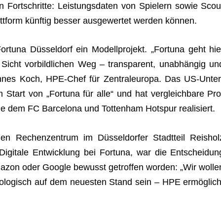
in Fort­schritte: Leis­tungs­da­ten von Spie­lern sowie Scou
latt­form künf­tig bes­ser aus­ge­wer­tet wer­den können.
­tuna Düs­sel­dorf ein Modell­pro­jekt. „For­tuna geht hie
Sicht vor­bild­li­chen Weg – trans­pa­rent, unab­hän­gig un
ohan­nes Koch, HPE-Chef für Zen­tral­eu­ropa. Das US-Unter
 Start von „For­tuna für alle“ und hat ver­gleich­bare Pro
 wie dem FC Bar­ce­lona und Tot­ten­ham Hot­spur realisiert.
n Rechen­zen­trum im Düs­sel­dor­fer Stadt­teil Reis­hol
 Digi­tale Ent­wick­lung bei For­tuna, war die Ent­schei­dun
zon oder Google bewusst getrof­fen wor­den: „Wir wol­le
no­lo­gisch auf dem neu­es­ten Stand sein – HPE ermög­lich