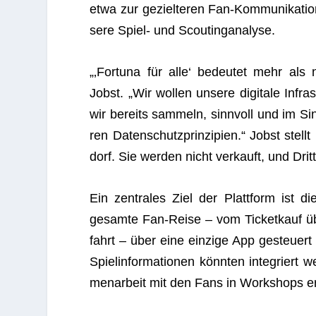
etwa zur geziel­te­ren Fan-Kom­mu­ni­ka­tio
sere Spiel- und Scoutinganalyse.
„‚For­tuna für alle‘ bedeu­tet mehr als nu
Jobst. „Wir wol­len unsere digi­tale Infra­
wir bereits sam­meln, sinn­voll und im Si
ren Daten­schutz­prin­zi­pien.“ Jobst stell
dorf. Sie wer­den nicht ver­kauft, und Drit
Ein zen­tra­les Ziel der Platt­form ist d
gesamte Fan-Reise – vom Ticket­kauf übe
fahrt – über eine ein­zige App gesteu­er
Spiel­in­for­ma­tio­nen könn­ten inte­grier
men­ar­beit mit den Fans in Work­shops er