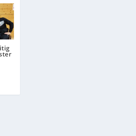
itig
ster