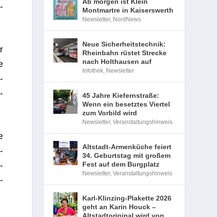
Ab morgen ist Klein
­
Montmartre in Kaiserswerth
Newsletter
,
NordNews
Neue Sicherheitstechnik:
r
Rheinbahn rüstet Strecke
nach Holthausen auf
e
Infothek
,
Newsletter
­
­
45 Jahre Kiefernstraße:
Wenn ein besetztes Viertel
zum Vorbild wird
Newsletter
,
Veranstaltungshinweis
e
Altstadt-Armenküche feiert
­
34. Geburtstag mit großem
-
Fest auf dem Burgplatz
Newsletter
,
Veranstaltungshinweis
­
Karl-Klinzing-Plakette 2026
geht an Karin Houck –
Altstadtoriginal wird von