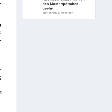
­
den Mostertpöttches
geehrt
Menschen
,
Newsletter
r
d
­
­
z
g
n
t