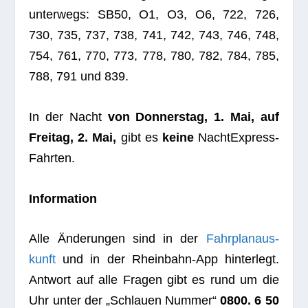
unter­wegs: SB50, O1, O3, O6, 722, 726,
730, 735, 737, 738, 741, 742, 743, 746, 748,
754, 761, 770, 773, 778, 780, 782, 784, 785,
788, 791 und 839.
In der Nacht
von Don­ners­tag, 1. Mai, auf
Frei­tag, 2. Mai,
gibt es
keine
NachtExpress-
Fahrten.
Infor­ma­tion
Alle Ände­run­gen sind in der
Fahr­plan­aus­
kunft
und in der Rhein­bahn-App hin­ter­legt.
Ant­wort auf alle Fra­gen gibt es rund um die
Uhr unter der „Schlauen Num­mer“
0800. 6 50