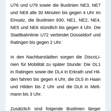
U76 und U79 sowie die Bus­li­nien NE3, NE7
und NE8 alle 30 Minu­ten bis gegen 4 Uhr im
Ein­satz, die Bus­li­nien 830, NE1, NE2, NE4,
NE5 und NE6 stünd­lich bis gegen 4 Uhr. Die
Stadt­bahn­li­nie U72 ver­bin­det Düs­sel­dorf und
Ratin­gen bis gegen 2 Uhr.
In den Nach­bar­städ­ten sor­gen die Dis­co­Li­
nien für Mobi­li­tät zu spä­ter Stunde: Die DL1
in Ratin­gen sowie die DL4 in Erkrath und Hil­
den fah­ren bis gegen 4 Uhr, die DL5 in Haan
und Hil­den bis 2 Uhr und die DL6 in Mett­
mann bis 3 Uhr.
Zusätz­lich sind fol­gende Bus­li­nien län­ger