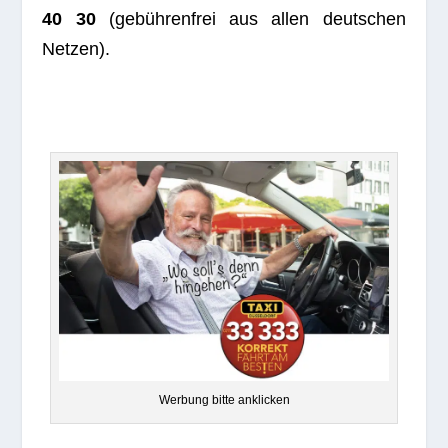
40 30
(gebüh­ren­frei aus allen deut­schen
Netzen).
Wer­bung bitte anklicken