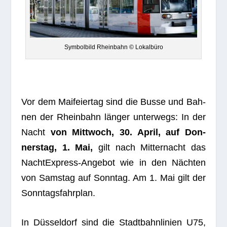
Sym­bol­bild Rhein­bahn © Lokalbüro
Vor dem Mai­fei­er­tag sind die Busse und Bah­
nen der Rhein­bahn län­ger unter­wegs: In der
Nacht
von Mitt­woch, 30. April, auf Don­
ners­tag, 1. Mai,
gilt nach Mit­ter­nacht das
Nacht­Ex­press-Ange­bot wie in den Näch­ten
von Sams­tag auf Sonn­tag. Am 1. Mai gilt der
Sonntagsfahrplan.
In Düs­sel­dorf sind die Stadt­bahn­li­nien U75,