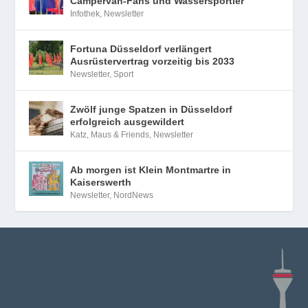
Campervan-Fans und Wassersportler
Infothek
,
Newsletter
Fortuna Düsseldorf verlängert
Ausrüstervertrag vorzeitig bis 2033
Newsletter
,
Sport
Zwölf junge Spatzen in Düsseldorf
erfolgreich ausgewildert
Katz, Maus & Friends
,
Newsletter
Ab morgen ist Klein Montmartre in
Kaiserswerth
Newsletter
,
NordNews