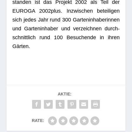
stan­den ist das Pro­jekt 2002 als Teil der
EUROGA 2002plus. Inzwi­schen betei­li­gen
sich jedes Jahr rund 300 Gar­ten­in­ha­be­rin­nen
und Gar­ten­in­ha­ber und ver­zeich­nen durch­
schnitt­lich rund 100 Besu­chende in ihren
Gärten.
AKTIE:
RATE: