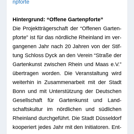
npforte
Hin­ter­grund: “Offene Gartenpforte”
Die Pro­jekt­trä­ger­schaft der “Offe­nen Gar­ten­
pforte” ist für das nörd­li­che Rhein­land im ver­
gan­ge­nen Jahr nach 20 Jah­ren von der Stif­
tung Schloss Dyck an den Ver­ein “Straße der
Gar­ten­kunst zwi­schen Rhein und Maas e.V.”
über­tra­gen wor­den. Die Ver­an­stal­tung wird
wei­ter­hin in Zusam­men­ar­beit mit der Stadt
Bonn und mit Unter­stüt­zung der Deut­schen
Gesell­schaft für Gar­ten­kunst und Land­
schafts­kul­tur im nörd­li­chen und süd­li­chen
Rhein­land durch­ge­führt. Die Stadt Düs­sel­dorf
koope­riert jedes Jahr mit den Initia­to­ren. Ent­