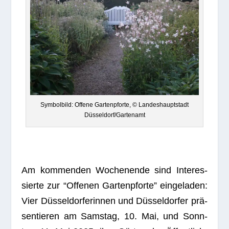
Sym­bol­bild: Offene Gar­ten­pforte, © Lan­des­haupt­stadt
Düsseldorf/Gartenamt
Am kom­men­den Wochen­ende sind Inter­es­
sierte zur “Offe­nen Gar­ten­pforte” ein­ge­la­den:
Vier Düs­sel­dor­fe­rin­nen und Düs­sel­dor­fer prä­
sen­tie­ren am Sams­tag, 10. Mai, und Sonn­