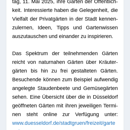
tag, 11. Mai 2025, ihre Gär­ten der Öffent­lich­
keit. Inter­es­sierte haben die Gele­gen­heit, die
Viel­falt der Pri­vat­gär­ten in der Stadt ken­nen­
zu­ler­nen, Ideen, Tipps und Gar­ten­wis­sen
aus­zu­tau­schen und ein­an­der zu inspirieren.
Das Spek­trum der teil­neh­men­den Gär­ten
reicht von natur­na­hen Gär­ten über Kräu­ter­
gär­ten bis hin zu frei gestal­te­ten Gär­ten.
Besu­chende kön­nen zum Bei­spiel auf­wen­dig
ange­legte Stau­den­beete und Gemü­se­gär­ten
sehen. Eine Über­sicht über die in Düs­sel­dorf
geöff­ne­ten Gär­ten mit ihren jewei­li­gen Ter­mi­
nen steht online zur Ver­fü­gung unter:
www.duesseldorf.de/stadtgruen/freizeit/garte