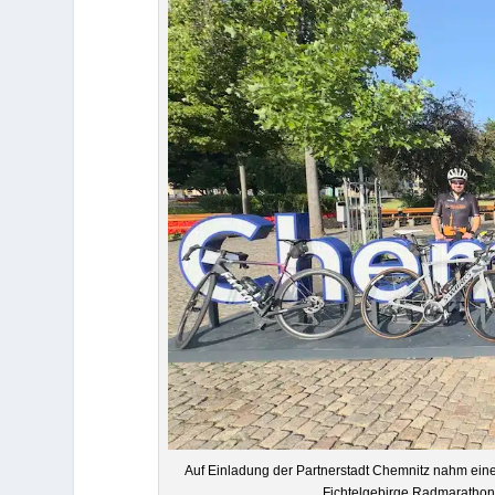
Auf Ein­la­dung der Part­ner­stadt Chem­nitz nahm eine
Fich­tel­ge­birge Rad­ma­ra­th