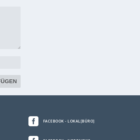

FACEBOOK - LOKAL[BÜRO]