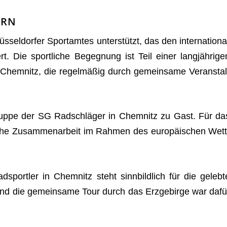
ERN
sel­dor­fer Sport­am­tes unter­stützt, das den inter­na­tio­na
rt. Die sport­li­che Begeg­nung ist Teil einer lang­jäh­ri­ge
d Chem­nitz, die regel­mä­ßig durch gemein­same Ver­an­stal
Gruppe der SG Rad­schlä­ger in Chem­nitz zu Gast. Für da
i­che Zusam­men­ar­beit im Rah­men des euro­päi­schen Wett
­sport­ler in Chem­nitz steht sinn­bild­lich für die gelebt
 – und die gemein­same Tour durch das Erz­ge­birge war dafü