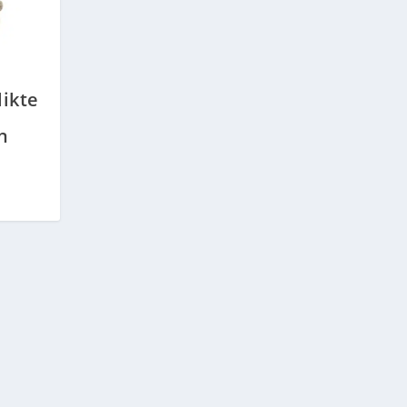
ikte
n