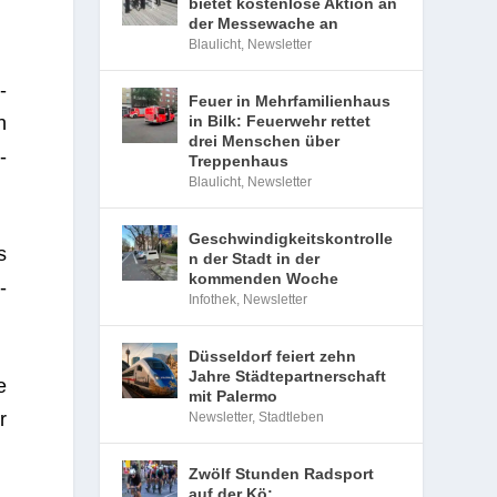
bietet kostenlose Aktion an
der Messewache an
Blaulicht
,
Newsletter
­
Feuer in Mehrfamilienhaus
n
in Bilk: Feuerwehr rettet
drei Menschen über
­
Treppenhaus
Blaulicht
,
Newsletter
Geschwindigkeitskontrolle
s
n der Stadt in der
kommenden Woche
­
Infothek
,
Newsletter
Düsseldorf feiert zehn
Jahre Städtepartnerschaft
e
mit Palermo
r
Newsletter
,
Stadtleben
Zwölf Stunden Radsport
auf der Kö: