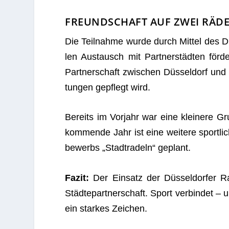
FREUNDSCHAFT AUF ZWEI RÄD
Die Teil­nahme wurde durch Mit­tel des Düs­
len Aus­tausch mit Part­ner­städ­ten för­de
Part­ner­schaft zwi­schen Düs­sel­dorf un
tun­gen gepflegt wird.
Bereits im Vor­jahr war eine klei­nere 
kom­mende Jahr ist eine wei­tere sport­l
be­werbs „Stadt­ra­deln“ geplant.
Fazit:
Der Ein­satz der Düs­sel­dor­fer Rad
Städ­te­part­ner­schaft. Sport ver­bin­det
ein star­kes Zeichen.