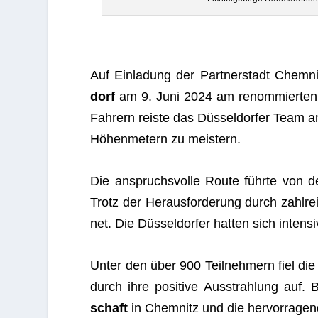
Auf Ein­la­dung der Part­ner­stadt Chem­
dorf
am 9. Juni 2024 am renom­mier­te
Fah­rern reiste das Düs­sel­dor­fer Team 
Höhen­me­tern zu meistern.
Die anspruchs­volle Route führte von de
Trotz der Her­aus­for­de­rung durch zahl­
net. Die Düs­sel­dor­fer hat­ten sich inten­s
Unter den über 900 Teil­neh­mern fiel die
durch ihre posi­tive Aus­strah­lung auf.
schaft
in Chem­nitz und die her­vor­ra­gen