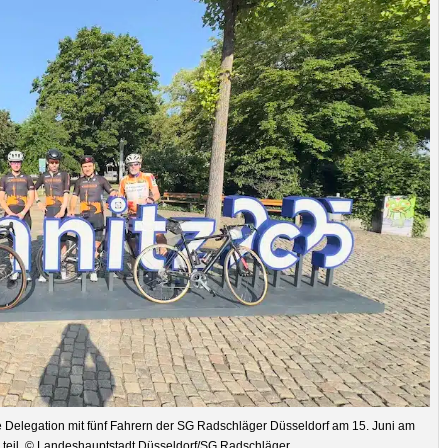
 Dele­ga­tion mit fünf Fah­rern der SG Rad­schlä­ger Düs­sel­dorf am 15. Juni am
on teil. © Lan­des­haupt­stadt Düsseldorf/SG Radschläger