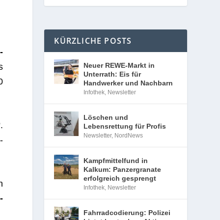
KÜRZLICHE POSTS
­
Neuer REWE-Markt in
s
Unterrath: Eis für
0
Handwerker und Nachbarn
Infothek
,
Newsletter
Löschen und
.
Lebensrettung für Profis
Newsletter
,
NordNews
­
.
Kampfmittelfund in
Kalkum: Panzergranate
erfolgreich gesprengt
h
Infothek
,
Newsletter
­
Fahrradcodierung: Polizei