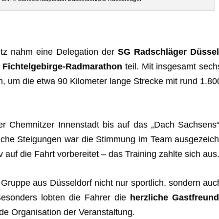
nitz nahm eine Dele­ga­tion der
SG Rad­schlä­ger Düs­sel
n
Fich­tel­ge­birge-Rad­ma­ra­thon
teil. Mit ins­ge­samt sech
an, um die etwa 90 Kilo­me­ter lange Stre­cke mit rund 1.80
r Chem­nit­zer Innen­stadt bis auf das „Dach Sach­sens“
rei­che Stei­gun­gen war die Stim­mung im Team aus­ge­zeich
iv auf die Fahrt vor­be­rei­tet – das Trai­ning zahlte sich aus
 Gruppe aus Düs­sel­dorf nicht nur sport­lich, son­dern auc
 Beson­ders lob­ten die Fah­rer die
herz­li­che Gast­freund
de Orga­ni­sa­tion der Veranstaltung.