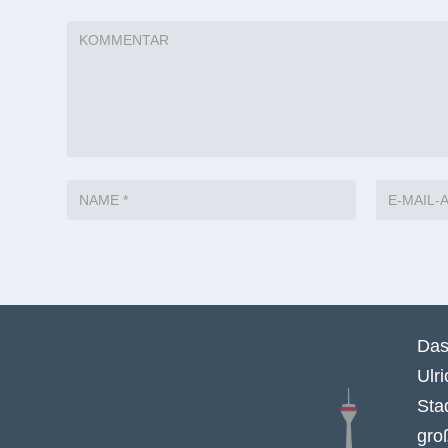
Das
Ulr
Sta
gro