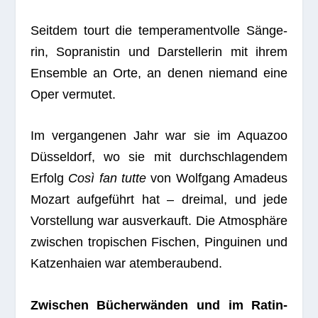
Seit­dem tourt die tem­pe­ra­ment­volle Sän­ge­
rin, Sopra­nis­tin und Dar­stel­le­rin mit ihrem
Ensem­ble an Orte, an denen nie­mand eine
Oper vermutet.
Im ver­gan­ge­nen Jahr war sie im Aqua­zoo
Düs­sel­dorf, wo sie mit durch­schla­gen­dem
Erfolg
Così fan tutte
von Wolf­gang Ama­deus
Mozart auf­ge­führt hat – drei­mal, und jede
Vor­stel­lung war aus­ver­kauft. Die Atmo­sphäre
zwi­schen tro­pi­schen Fischen, Pin­gui­nen und
Kat­zen­haien war atemberaubend.
Zwi­schen Bücher­wän­den und im Ratin­