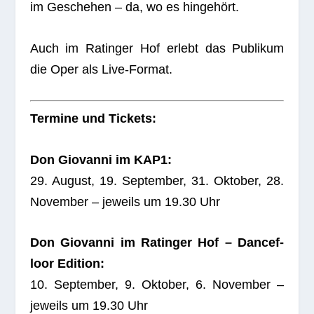
im Gesche­hen – da, wo es hingehört.
Auch im Ratin­ger Hof erlebt das Publi­kum
die Oper als Live-Format.
Ter­mine und Tickets:
Don Gio­vanni im KAP1:
29. August, 19. Sep­tem­ber, 31. Okto­ber, 28.
Novem­ber – jeweils um 19.30 Uhr
Don Gio­vanni im Ratin­ger Hof – Dance­f­
loor Edi­tion:
10. Sep­tem­ber, 9. Okto­ber, 6. Novem­ber –
jeweils um 19.30 Uhr