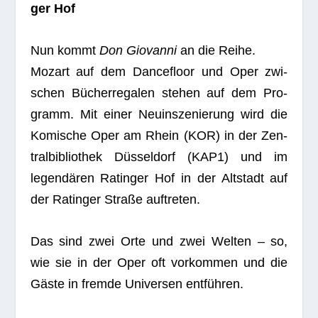
ger Hof
Nun kommt
Don Gio­vanni
an die Reihe.
Mozart auf dem Dance­f­loor und Oper zwi­
schen Bücher­re­ga­len ste­hen auf dem Pro­
gramm. Mit einer Neu­in­sze­nie­rung wird die
Komi­sche Oper am Rhein (KOR) in der Zen­
tral­bi­blio­thek Düs­sel­dorf (KAP1) und im
legen­dä­ren Ratin­ger Hof in der Alt­stadt auf
der Ratin­ger Straße auftreten.
Das sind zwei Orte und zwei Wel­ten – so,
wie sie in der Oper oft vor­kom­men und die
Gäste in fremde Uni­ver­sen entführen.