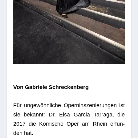
Von Gabriele Schreckenberg
Für unge­wöhn­li­che Opern­in­sze­nie­run­gen ist
sie bekannt: Dr. Elsa Gar­cia Tar­raga, die
2017 die Komi­sche Oper am Rhein erfun­
den hat.