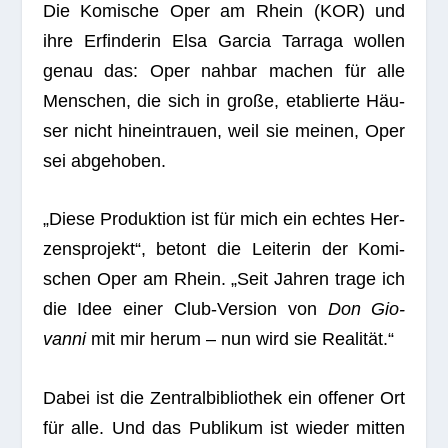
Die Komi­sche Oper am Rhein (KOR) und
ihre Erfin­de­rin Elsa Gar­cia Tar­raga wol­len
genau das: Oper nah­bar machen für alle
Men­schen, die sich in große, eta­blierte Häu­
ser nicht hin­ein­trauen, weil sie mei­nen, Oper
sei abgehoben.
„Diese Pro­duk­tion ist für mich ein ech­tes Her­
zens­pro­jekt“, betont die Lei­te­rin der Komi­
schen Oper am Rhein. „Seit Jah­ren trage ich
die Idee einer Club-Ver­sion von
Don Gio­
vanni
mit mir herum – nun wird sie Realität.“
Dabei ist die Zen­tral­bi­blio­thek ein offe­ner Ort
für alle. Und das Publi­kum ist wie­der mit­ten