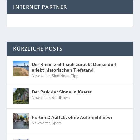
INTERNET PARTNER
KÜRZLICHE POSTS
Der Rhein zieht sich zurück: Düsseldorf
erlebt historischen Tiefstand
Newsletter
,
StadtNatur-Tipp
Der Park der Sinne in Kaarst
Newsletter
,
NordNews
Fortuna: Auftakt ohne Aufbruchfieber
Newsletter
,
Sport