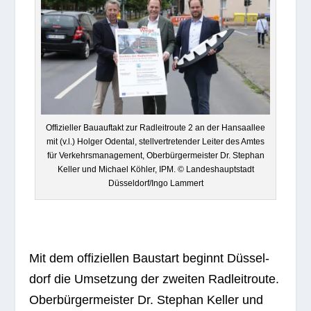
Offi­zi­el­ler Bau­auf­takt zur Rad­leit­route 2 an der Han­sa­al­lee
mit (v.l.) Hol­ger Oden­tal, stell­ver­tre­ten­der Lei­ter des Amtes
für Ver­kehrs­ma­nage­ment, Ober­bür­ger­meis­ter Dr. Ste­phan
Kel­ler und Michael Köh­ler, IPM. © Lan­des­haupt­stadt
Düsseldorf/Ingo Lammert
Mit dem offi­zi­el­len Bau­start beginnt Düs­sel­
dorf die Umset­zung der zwei­ten Rad­leit­route.
Ober­bür­ger­meis­ter Dr. Ste­phan Kel­ler und