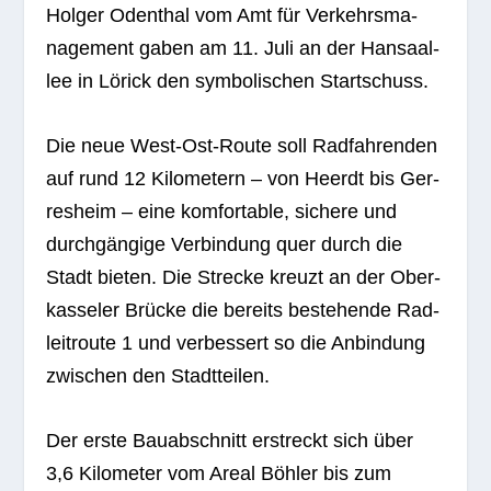
Hol­ger Oden­thal vom Amt für Ver­kehrs­ma­
nage­ment gaben am 11. Juli an der Han­sa­al­
lee in Lörick den sym­bo­li­schen Startschuss.
Die neue West-Ost-Route soll Rad­fah­ren­den
auf rund 12 Kilo­me­tern – von Heerdt bis Ger­
res­heim – eine kom­for­ta­ble, sichere und
durch­gän­gige Ver­bin­dung quer durch die
Stadt bie­ten. Die Stre­cke kreuzt an der Ober­
kas­se­ler Brü­cke die bereits bestehende Rad­
leit­route 1 und ver­bes­sert so die Anbin­dung
zwi­schen den Stadtteilen.
Der erste Bau­ab­schnitt erstreckt sich über
3,6 Kilo­me­ter vom Areal Böh­ler bis zum