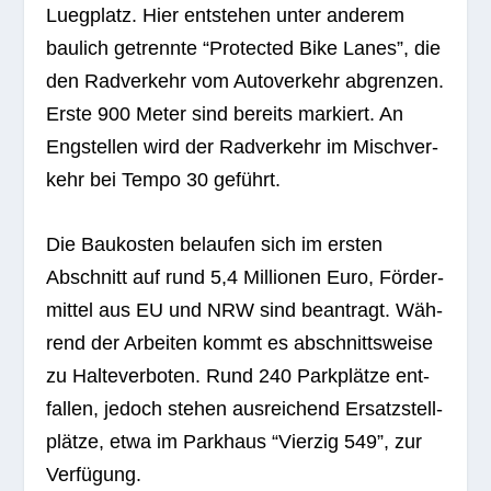
Lueg­platz. Hier ent­ste­hen unter ande­rem
bau­lich getrennte “Pro­tec­ted Bike Lanes”, die
den Rad­ver­kehr vom Auto­ver­kehr abgren­zen.
Erste 900 Meter sind bereits mar­kiert. An
Eng­stel­len wird der Rad­ver­kehr im Misch­ver­
kehr bei Tempo 30 geführt.
Die Bau­kos­ten belau­fen sich im ers­ten
Abschnitt auf rund 5,4 Mil­lio­nen Euro, För­der­
mit­tel aus EU und NRW sind bean­tragt. Wäh­
rend der Arbei­ten kommt es abschnitts­weise
zu Hal­te­ver­bo­ten. Rund 240 Park­plätze ent­
fal­len, jedoch ste­hen aus­rei­chend Ersatz­stell­
plätze, etwa im Park­haus “Vier­zig 549”, zur
Verfügung.