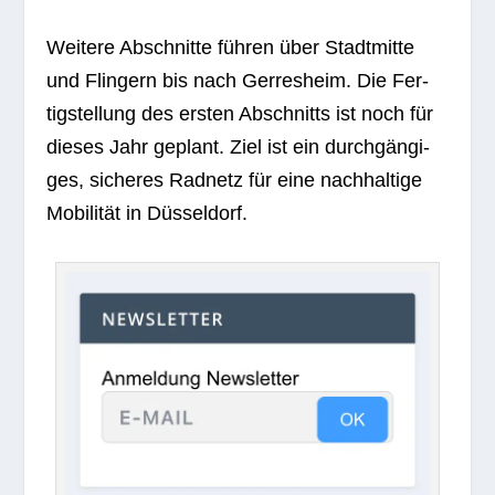
Wei­tere Abschnitte füh­ren über Stadt­mitte
und Flin­gern bis nach Ger­res­heim. Die Fer­
tig­stel­lung des ers­ten Abschnitts ist noch für
die­ses Jahr geplant. Ziel ist ein durch­gän­gi­
ges, siche­res Rad­netz für eine nach­hal­tige
Mobi­li­tät in Düsseldorf.