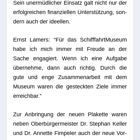
Sein uner­müd­li­cher Ein­satz galt nicht nur der
erfolg­rei­chen finan­zi­el­len Unter­stüt­zung, son­
dern auch der ideellen.
Ernst Lamers: “Für das Schiff­fahrt­Mu­seum
habe ich mich immer mit Freude an der
Sache enga­giert. Wenn ich eine Auf­gabe
über­nehme, dann auch rich­tig. Durch die
gute und enge Zusam­men­ar­beit mit dem
Museum waren die gesteck­ten Ziele immer
erreichbar.”
Zur Anbrin­gung der neuen Pla­kette waren
neben Ober­bür­ger­meis­ter Dr. Ste­phan Kel­ler
und Dr. Annette Fim­pe­ler auch der neue Vor­