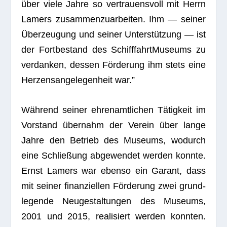
über viele Jahre so ver­trau­ens­voll mit Herrn
Lamers zusam­men­zu­ar­bei­ten. Ihm — sei­ner
Über­zeu­gung und sei­ner Unter­stüt­zung — ist
der Fort­be­stand des Schiff­fahrt­Mu­se­ums zu
ver­dan­ken, des­sen För­de­rung ihm stets eine
Her­zens­an­ge­le­gen­heit war.”
Wäh­rend sei­ner ehren­amt­li­chen Tätig­keit im
Vor­stand über­nahm der Ver­ein über lange
Jahre den Betrieb des Muse­ums, wodurch
eine Schlie­ßung abge­wen­det wer­den konnte.
Ernst Lamers war ebenso ein Garant, dass
mit sei­ner finan­zi­el­len För­de­rung zwei grund­
le­gende Neu­ge­stal­tun­gen des Muse­ums,
2001 und 2015, rea­li­siert wer­den konn­ten.