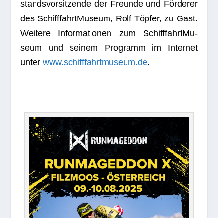
stands­vor­sit­zende der Freunde und För­de­rer
des Schiff­fahrt­Mu­seum, Rolf Töp­fer, zu Gast.
Wei­tere Infor­ma­tio­nen zum Schiff­fahrt­Mu­
seum und sei­nem Pro­gramm im Inter­net
unter
www.schifffahrtmuseum.de
.