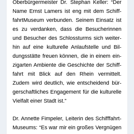
Ober­bür­ger­meis­ter Dr. Ste­phan Kel­ler: “Der
Name Ernst Lamers ist eng mit dem Schiff­
fahrt­Mu­seum ver­bun­den. Sei­nem Ein­satz ist
es zu ver­dan­ken, dass die Besu­che­rin­nen
und Besu­cher des Schloss­turms sich wei­ter­
hin auf eine kul­tu­relle Anlauf­stelle und Bil­
dungs­stätte freuen kön­nen, die in einem ein­
zi­gar­ten Ambi­ente die Geschichte der Schiff­
fahrt mit Blick auf den Rhein ver­mit­telt.
Zudem wird deut­lich, wie ent­schei­dend bür­
ger­schaft­li­ches Enga­ge­ment für die kul­tu­relle
Viel­falt einer Stadt ist.”
Dr. Annette Fim­pe­ler, Lei­te­rin des Schiff­fahrt­
Mu­se­ums: “Es war mir ein gro­ßes Ver­gnü­gen