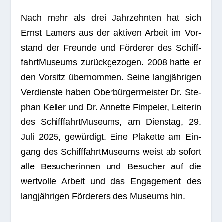
Nach mehr als drei Jahr­zehn­ten hat sich
Ernst Lamers aus der akti­ven Arbeit im Vor­
stand der Freunde und För­de­rer des Schiff­
fahrt­Mu­se­ums zurück­ge­zo­gen. 2008 hatte er
den Vor­sitz über­nom­men. Seine lang­jäh­ri­gen
Ver­dienste haben Ober­bür­ger­meis­ter Dr. Ste­
phan Kel­ler und Dr. Annette Fim­pe­ler, Lei­te­rin
des Schiff­fahrt­Mu­se­ums, am Diens­tag, 29.
Juli 2025, gewür­digt. Eine Pla­kette am Ein­
gang des Schiff­fahrt­Mu­se­ums weist ab sofort
alle Besu­che­rin­nen und Besu­cher auf die
wert­volle Arbeit und das Enga­ge­ment des
lang­jäh­ri­gen För­de­rers des Muse­ums hin.