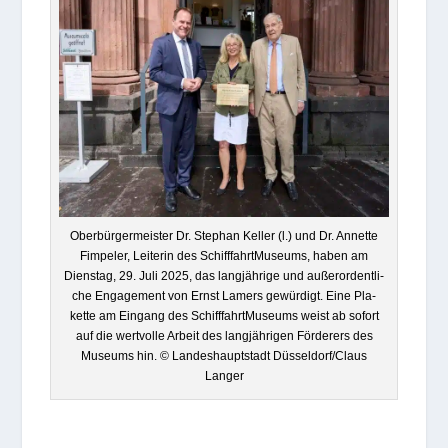
Ober­bür­ger­meis­ter Dr. Ste­phan Kel­ler (l.) und Dr. Annette
Fim­pe­ler, Lei­te­rin des Schiff­fahrt­Mu­se­ums, haben am
Diens­tag, 29. Juli 2025, das lang­jäh­rige und außer­or­dent­li­
che Enga­ge­ment von Ernst Lamers gewür­digt. Eine Pla­
kette am Ein­gang des Schiff­fahrt­Mu­se­ums weist ab sofort
auf die wert­volle Arbeit des lang­jäh­ri­gen För­de­rers des
Muse­ums hin. © Lan­des­haupt­stadt Düsseldorf/Claus
Langer