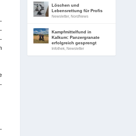
Löschen und
Lebensrettung für Profis
Newsletter
,
NordNews
­
­
Kampfmittelfund in
Kalkum: Panzergranate
­
erfolgreich gesprengt
n
Infothek
,
Newsletter
e
­
­