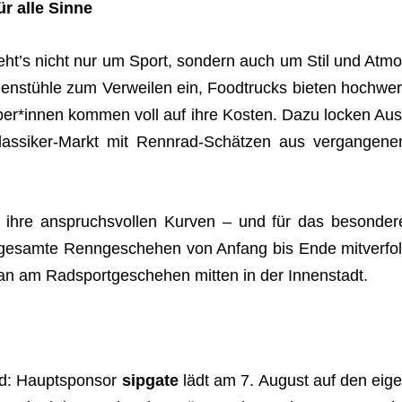
ür alle Sinne
geht’s nicht nur um Sport, son­dern auch um Stil und Atmo
en­stühle zum Ver­wei­len ein, Food­trucks bie­ten hoch­wer
ber*innen kom­men voll auf ihre Kos­ten. Dazu locken Aus
las­si­ker-Markt mit Renn­rad-Schät­zen aus ver­gan­ge­ne
 ihre anspruchs­vol­len Kur­ven – und für das beson­der
gesamte Renn­ge­sche­hen von Anfang bis Ende mit­ver­fol
n am Rad­sport­ge­sche­hen mit­ten in der Innenstadt.
d: Haupt­spon­sor
sip­gate
lädt am 7. August auf den eige