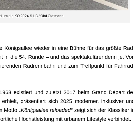
nd um die KÖ 2024 © LB / Olaf Oidtmann
e Königs­al­lee wie­der in eine Bühne für das größte Rad
t in die 54. Runde – und das spek­ta­ku­lä­rer denn je. Vo
ie­ren­den Rad­renn­bahn und zum Treff­punkt für Fahr­rad
.
eit 1968 exis­tiert und zuletzt 2017 beim Grand Départ de
rhielt, prä­sen­tiert sich 2025 moder­ner, inklu­si­ver un
em Motto
„Königs­al­lee rel­oa­ded“
zeigt sich der Klas­si­ker i
­li­che Höchst­leis­tung mit urba­nem Life­style verbindet.