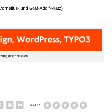
 Cor­ne­lius- und Graf-Adolf-Platz)
­bung bitte anklicken !
RATE: