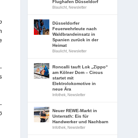
Flughafen Düsseldorf
Blaulicht
,
Newsletter
p
Düsseldorfer
Feuerwehrleute nach
n
Waldbrandeinsatz in
e
Spanien zurück in der
Heimat
Blaulicht
,
Newsletter
Roncalli tauft Lok „Zippo“
-
am Kölner Dom – Circus
s
startet mit
Elektrolokomotive in
neue Ära
Infothek
,
Newsletter
­
Neuer REWE-Markt in
ö
Unterrath: Eis für
Handwerker und Nachbarn
Infothek
,
Newsletter