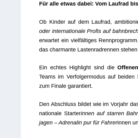
Für alle etwas dabei: Vom Lauf­rad bi
Ob Kin­der auf dem Lauf­rad, ambi­tio­nie
oder inter­na­tio­nale Pro­fis auf bahn­b
erwar­tet ein viel­fäl­ti­ges Renn­pro­gram
das char­mante Las­ten­rad­ren­nen ste­he
Ein ech­tes High­light sind die
Offe­nen
Teams im Ver­fol­ger­mo­dus auf bei­den 
zum Finale garantiert.
Den Abschluss bil­det wie im Vor­jahr das
na­tio­nale Star­ter
innen auf star­ren Bah
jagen – Adre­na­lin pur für Fah­rer
innen u