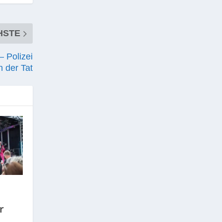
HSTE
– Polizei
h der Tat
,
r