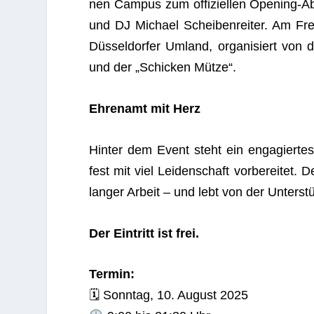
nen Cam­pus zum offi­zi­el­len Ope­ning-Abe
und DJ Michael Schei­ben­rei­ter. Am Fre
Düs­sel­dor­fer Umland, orga­ni­siert von 
und der „Schi­cken Mütze“.
Ehren­amt mit Herz
Hin­ter dem Event steht ein enga­gier­tes,
fest mit viel Lei­den­schaft vor­be­rei­tet
lan­ger Arbeit – und lebt von der Unter­stü
Der Ein­tritt ist frei.
Ter­min:
🗓 Sonn­tag, 10. August 2025