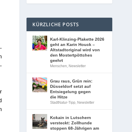
KÜRZLICHE POSTS
Karl-Klinzing-Plakette 2026
geht an Karin Houck –
­
Altstadtoriginal wird von
den Mostertpöttches
n
geehrt
­
Menschen
,
Newsletter
Grau raus, Grün rein:
Düsseldorf setzt auf
r
Entsiegelung gegen
die Hitze
d
StadtNatur-Tipp
,
Newsletter
n
Kokain in Lutschern
versteckt: Zollhunde
stoppen 68-Jährigen am