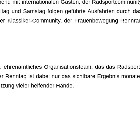
nd mit inter­na­tio­na­len Gäs­ten, der Rad­sport­com­mu­nit
i­tag und Sams­tag fol­gen geführte Aus­fahr­ten durch da
der Klas­si­ker-Com­mu­nity, der Frau­en­be­we­gung Renn­ra
 ehren­amt­li­ches Orga­ni­sa­ti­ons­team, das das Rad­sport
. Der Renn­tag ist dabei nur das sicht­bare Ergeb­nis mona­te
t­zung vie­ler hel­fen­der Hände.