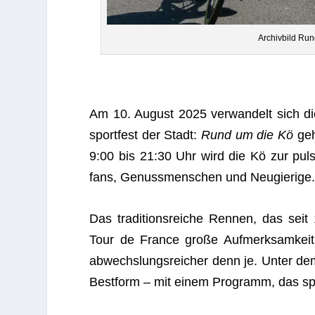
Archiv­bild Ru
Am 10. August 2025 ver­wan­delt sich di
sport­fest der Stadt:
Rund um die Kö
geh
9:00 bis 21:30 Uhr wird die Kö zur pul­s
fans, Genuss­men­schen und Neugierige
Das tra­di­ti­ons­rei­che Ren­nen, das s
Tour de France große Auf­merk­sam­keit e
abwechs­lungs­rei­cher denn je. Unter d
Best­form – mit einem Pro­gramm, das sport