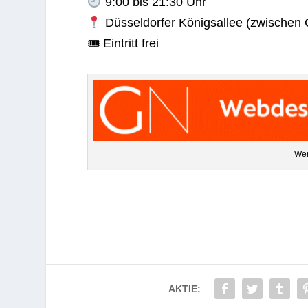
9:00 bis 21:30 Uhr
Düs­sel­dor­fer Königs­al­lee (zwi­schen
🎟 Ein­tritt frei
Wer
AKTIE: