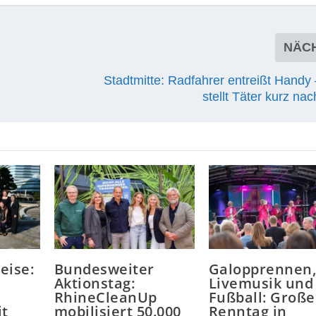
NÄC
Stadtmitte: Radfahrer entreißt Handy 
stellt Täter kurz nac
eise:
Bundesweiter
Galopprennen
Aktionstag:
Livemusik und
RhineCleanUp
Fußball: Große
t
mobilisiert 50.000
Renntag in