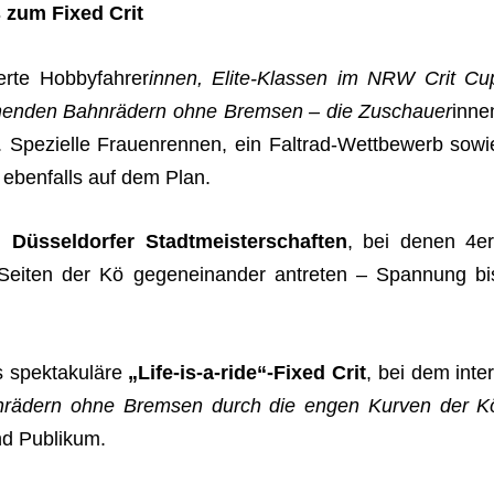
s zum Fixed Crit
rte Hob­by­fah­rer
innen, Elite-Klas­sen im NRW Crit Cu
re­chen­den Bahn­rä­dern ohne Brem­sen – die Zuschauer
inne
m. Spe­zi­elle Frau­en­ren­nen, ein Falt­rad-Wett­be­werb sowi
n eben­falls auf dem Plan.
 Düs­sel­dor­fer Stadt­meis­ter­schaf­ten
, bei denen 4er
Sei­ten der Kö gegen­ein­an­der antre­ten – Span­nung bi
 spek­ta­ku­läre
„Life-is-a-ride“-Fixed Crit
, bei dem inter
n­rä­dern ohne Brem­sen durch die engen Kur­ven der K
nd Publikum.