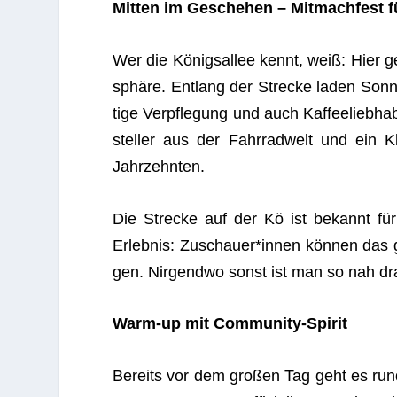
Mit­ten im Gesche­hen – Mit­mach­fest f
Wer die Königs­al­lee kennt, weiß: Hier 
sphäre. Ent­lang der Stre­cke laden Son­n
tige Ver­pfle­gung und auch Kaffeeliebha
stel­ler aus der Fahr­rad­welt und ein K
Jahrzehnten.
Die Stre­cke auf der Kö ist bekannt für
Erleb­nis: Zuschauer*innen kön­nen das 
gen. Nir­gendwo sonst ist man so nah dra
Warm-up mit Community-Spirit
Bereits vor dem gro­ßen Tag geht es run