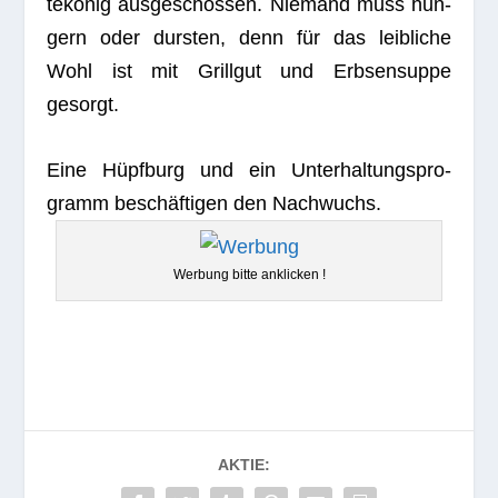
te­kö­nig aus­ge­schos­sen. Nie­mand muss hun­
gern oder durs­ten, denn für das leib­li­che
Wohl ist mit Grill­gut und Erb­sen­suppe
gesorgt.
Eine Hüpf­burg und ein Unter­hal­tungs­pro­
gramm beschäf­ti­gen den Nachwuchs.
Wer­bung bitte anklicken !
AKTIE: