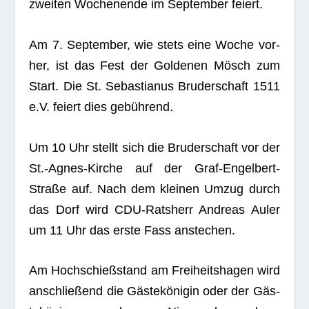
zwei­ten Wochen­ende im Sep­tem­ber feiert.
Am 7. Sep­tem­ber, wie stets eine Woche vor­
her, ist das Fest der Gol­de­nen Mösch zum
Start. Die St. Sebas­tia­nus Bru­der­schaft 1511
e.V. fei­ert dies gebührend.
Um 10 Uhr stellt sich die Bru­der­schaft vor der
St.-Agnes-Kirche auf der Graf-Engel­bert-
Straße auf. Nach dem klei­nen Umzug durch
das Dorf wird CDU-Rats­herr Andreas Auler
um 11 Uhr das erste Fass anstechen.
Am Hoch­schieß­stand am Frei­heits­ha­gen wird
anschlie­ßend die Gäs­te­kö­ni­gin oder der Gäs­