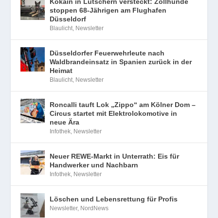
Kokain in Lutschern versteckt: Zollhunde
stoppen 68-Jährigen am Flughafen
Düsseldorf
Blaulicht
,
Newsletter
Düsseldorfer Feuerwehrleute nach
Waldbrandeinsatz in Spanien zurück in der
Heimat
Blaulicht
,
Newsletter
Roncalli tauft Lok „Zippo“ am Kölner Dom –
Circus startet mit Elektrolokomotive in
neue Ära
Infothek
,
Newsletter
Neuer REWE-Markt in Unterrath: Eis für
Handwerker und Nachbarn
Infothek
,
Newsletter
Löschen und Lebensrettung für Profis
Newsletter
,
NordNews