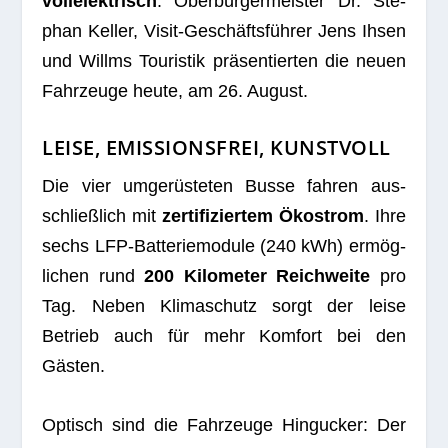
voll­elek­trisch
. Ober­bür­ger­meis­ter Dr. Ste­
phan Kel­ler, Visit-Geschäfts­füh­rer Jens Ihsen
und Willms Tou­ris­tik prä­sen­tier­ten die neuen
Fahr­zeuge heute, am 26. August.
LEISE, EMISSIONSFREI, KUNSTVOLL
Die vier umge­rüs­te­ten Busse fah­ren aus­
schließ­lich mit
zer­ti­fi­zier­tem Öko­strom
. Ihre
sechs LFP-Bat­te­rie­mo­dule (240 kWh) ermög­
li­chen rund
200 Kilo­me­ter Reich­weite
pro
Tag. Neben Kli­ma­schutz sorgt der leise
Betrieb auch für mehr Kom­fort bei den
Gästen.
Optisch sind die Fahr­zeuge Hin­gu­cker: Der