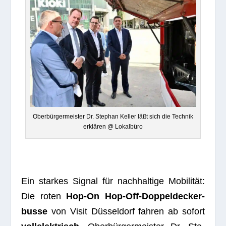
Ober­bür­ger­meis­ter Dr. Ste­phan Kel­ler läßt sich die Tech­nik
erklä­ren @ Lokalbüro
Ein star­kes Signal für nach­hal­tige Mobi­li­tät:
Die roten
Hop-On Hop-Off-Dop­pel­de­cker­
busse
von Visit Düs­sel­dorf fah­ren ab sofort