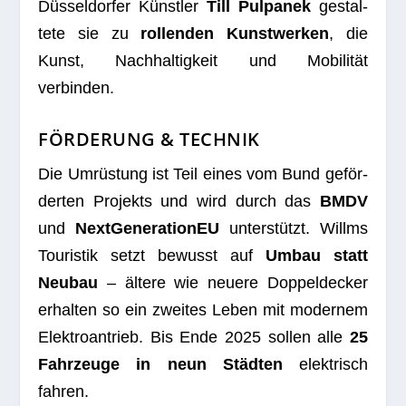
Düs­sel­dor­fer Künst­ler
Till Pul­pa­nek
gestal­
tete sie zu
rol­len­den Kunst­wer­ken
, die
Kunst, Nach­hal­tig­keit und Mobi­li­tät
verbinden.
FÖRDERUNG & TECHNIK
Die Umrüs­tung ist Teil eines vom Bund geför­
der­ten Pro­jekts und wird durch das
BMDV
und
Next­Ge­ne­ra­tio­nEU
unter­stützt. Willms
Tou­ris­tik setzt bewusst auf
Umbau statt
Neu­bau
– ältere wie neuere Dop­pel­de­cker
erhal­ten so ein zwei­tes Leben mit moder­nem
Elek­tro­an­trieb. Bis Ende 2025 sol­len alle
25
Fahr­zeuge in neun Städ­ten
elek­trisch
fahren.