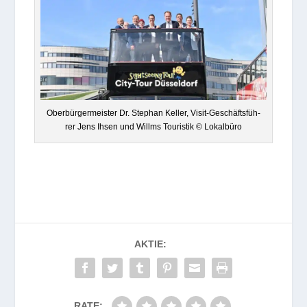
Ober­bür­ger­meis­ter Dr. Ste­phan Kel­ler, Visit-Geschäfts­füh­
rer Jens Ihsen und Willms Tou­ris­tik © Lokalbüro
AKTIE:
RATE: