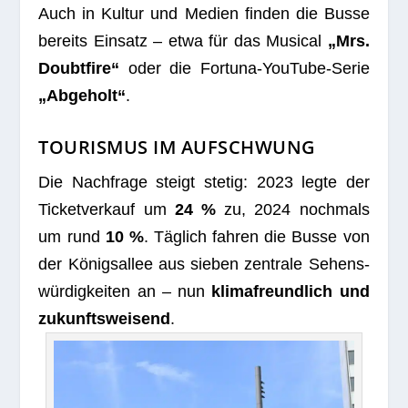
Auch in Kul­tur und Medien fin­den die Busse
bereits Ein­satz – etwa für das Musi­cal
„Mrs.
Doubt­fire“
oder die For­tuna-You­Tube-Serie
„Abge­holt“
.
TOURISMUS IM AUFSCHWUNG
Die Nach­frage steigt ste­tig: 2023 legte der
Ticket­ver­kauf um
24 %
zu, 2024 noch­mals
um rund
10 %
. Täg­lich fah­ren die Busse von
der Königs­al­lee aus sie­ben zen­trale Sehens­
wür­dig­kei­ten an – nun
kli­ma­freund­lich und
zukunfts­wei­send
.