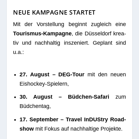
NEUE KAMPAGNE STARTET
Mit der Vor­stel­lung beginnt zugleich eine
Tou­ris­mus-Kam­pa­gne
, die Düs­sel­dorf krea­
tiv und nach­hal­tig insze­niert. Geplant sind
u.a.:
27. August – DEG-Tour
mit den neuen
Eishockey-Spielern,
30. August – Büd­chen-Safari
zum
Büdchentag,
17. Sep­tem­ber – Tra­vel InDUS­try Road­
show
mit Fokus auf nach­hal­tige Projekte.