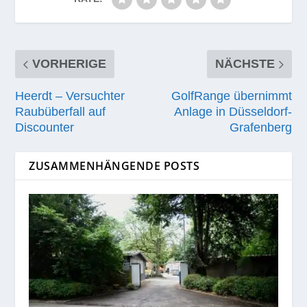
VORHERIGE
NÄCHSTE
Heerdt – Versuchter
GolfRange übernimmt
Raubüberfall auf
Anlage in Düsseldorf-
Discounter
Grafenberg
ZUSAMMENHÄNGENDE POSTS