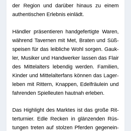
der Region und dar­über hin­aus zu einem
authen­ti­schen Erleb­nis einlädt.
Händ­ler prä­sen­tie­ren hand­ge­fer­tigte Waren,
wäh­rend Taver­nen mit Met, Bra­ten und Süß­
spei­sen für das leib­li­che Wohl sor­gen. Gauk­
ler, Musi­ker und Hand­wer­ker las­sen das Flair
des Mit­tel­al­ters leben­dig wer­den. Fami­lien,
Kin­der und Mit­tel­al­ter­fans kön­nen das Lager­
le­ben mit Rit­tern, Knap­pen, Edel­fräu­lein und
fah­ren­den Spiel­leu­ten haut­nah erleben.
Das High­light des Mark­tes ist das große Rit­
ter­tur­nier. Edle Recken in glän­zen­den Rüs­
tun­gen tre­ten auf stol­zen Pfer­den gegen­ein­