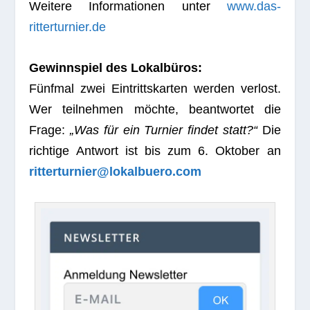
Wei­tere Infor­ma­tio­nen unter
www.das-
ritterturnier.de
Gewinn­spiel des Lokal­bü­ros:
Fünf­mal zwei Ein­tritts­kar­ten wer­den ver­lost.
Wer teil­neh­men möchte, beant­wor­tet die
Frage:
„Was für ein Tur­nier fin­det statt?“
Die
rich­tige Ant­wort ist bis zum 6. Okto­ber an
ritterturnier@lokalbuero.com