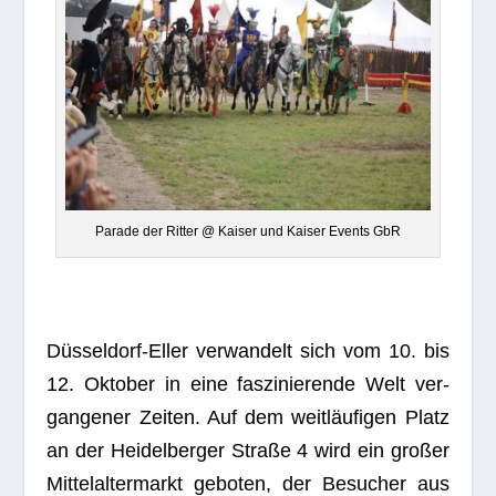
Parade der Rit­ter @ Kai­ser und Kai­ser Events GbR
Düs­sel­dorf-Eller ver­wan­delt sich vom 10. bis
12. Okto­ber in eine fas­zi­nie­rende Welt ver­
gan­ge­ner Zei­ten. Auf dem weit­läu­fi­gen Platz
an der Hei­del­ber­ger Straße 4 wird ein gro­ßer
Mit­tel­al­ter­markt gebo­ten, der Besu­cher aus