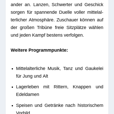
an­der an. Lan­zen, Schwer­ter und Geschick
sor­gen für span­nende Duelle vol­ler mit­tel­al­
ter­li­cher Atmo­sphäre. Zuschauer kön­nen auf
der gro­ßen Tri­büne freie Sitz­plätze wäh­len
und jeden Kampf bes­tens verfolgen.
Wei­tere Programmpunkte:
Mit­tel­al­ter­li­che Musik, Tanz und Gau­ke­lei
für Jung und Alt
Lager­le­ben mit Rit­tern, Knap­pen und
Edeldamen
Spei­sen und Getränke nach his­to­ri­schem
Vorbild