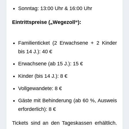
Sonn­tag: 13:00 Uhr & 16:00 Uhr
Ein­tritts­preise („Wege­zoll“):
Fami­li­en­ti­cket (2 Erwach­sene + 2 Kin­der
bis 14 J.): 40 €
Erwach­sene (ab 15 J.): 15 €
Kin­der (bis 14 J.): 8 €
Voll­ge­wan­dete: 8 €
Gäste mit Behin­de­rung (ab 60 %, Aus­weis
erfor­der­lich): 8 €
Tickets sind an den Tages­kas­sen erhält­lich.