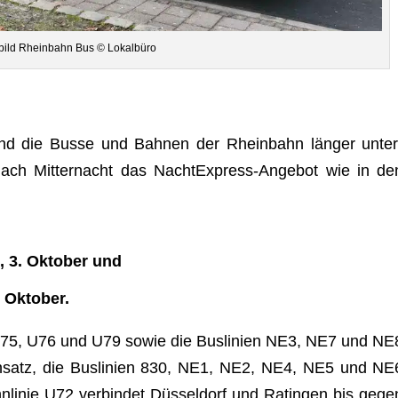
­bild Rhein­bahn Bus © Lokalbüro
nd die Busse und Bah­nen der Rhein­bahn län­ger unter
nach Mit­ter­nacht das Nacht­Ex­press-Ange­bot wie in de
, 3. Okto­ber
und
. Oktober.
ien U75, U76 und U79 sowie die Bus­li­nien NE3, NE7 und NE
n­satz, die Bus­li­nien 830, NE1, NE2, NE4, NE5 und NE
­li­nie U72 ver­bin­det Düs­sel­dorf und Ratin­gen bis gege