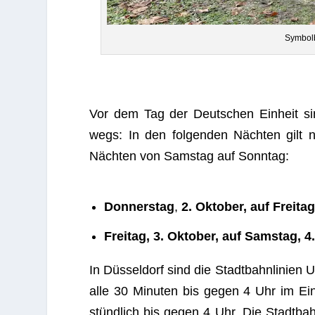
Sym­bol
Vor dem Tag der Deut­schen Ein­heit si
wegs: In den fol­gen­den Näch­ten gilt 
Näch­ten von Sams­tag auf Sonntag:
Don­ners­tag
,
2. Okto­ber, auf Frei­tag
Frei­tag, 3. Okto­ber, auf Sams­tag, 4
In Düs­sel­dorf sind die Stadt­bahn­li­n
alle 30 Minu­ten bis gegen 4 Uhr im Ei
stünd­lich bis gegen 4 Uhr. Die Stadt­bahn