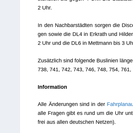
2 Uhr.
In den Nach­bar­städ­ten sor­gen die Dis­co
gen sowie die DL4 in Erkrath und Hil­den
2 Uhr und die DL6 in Mett­mann bis 3 Uh
Zusätz­lich sind fol­gende Bus­li­nien lä
738, 741, 742, 743, 746, 748, 754, 761,
Infor­ma­tion
Alle Ände­run­gen sind in der
Fahr­plan­au
alle Fra­gen gibt es rund um die Uhr u
frei aus allen deut­schen Netzen).