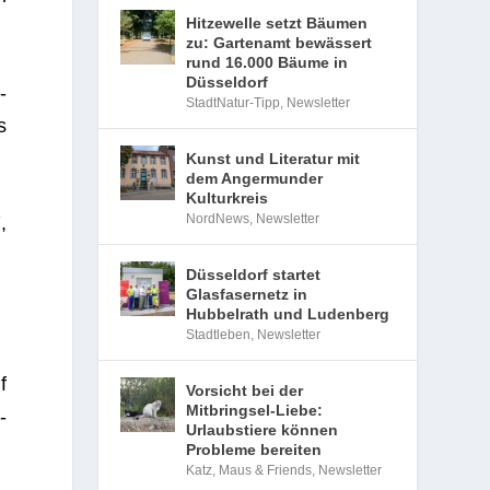
Hitzewelle setzt Bäumen
zu: Gartenamt bewässert
rund 16.000 Bäume in
Düsseldorf
­
StadtNatur-Tipp
,
Newsletter
s
Kunst und Literatur mit
dem Angermunder
Kulturkreis
NordNews
,
Newsletter
,
Düsseldorf startet
Glasfasernetz in
Hubbelrath und Ludenberg
Stadtleben
,
Newsletter
f
Vorsicht bei der
Mitbringsel-Liebe:
­
Urlaubstiere können
Probleme bereiten
Katz, Maus & Friends
,
Newsletter