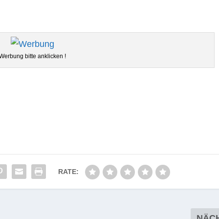
Wer­bung bitte anklicken !
RATE:
NÄC