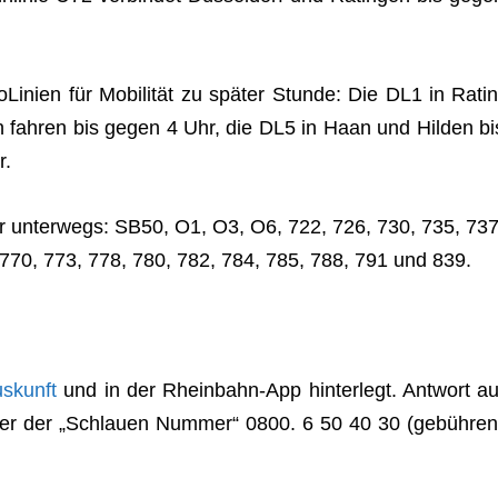
­Li­nien für Mobi­li­tät zu spä­ter Stunde: Die DL1 in Ratin
 fah­ren bis gegen 4 Uhr, die DL5 in Haan und Hil­den bi
r.
n­ger unter­wegs: SB50, O1, O3, O6, 722, 726, 730, 735, 737
 770, 773, 778, 780, 782, 784, 785, 788, 791 und 839.
s­kunft
und in der Rhein­bahn-App hin­ter­legt. Ant­wort au
nter der „Schlauen Num­mer“ 0800. 6 50 40 30 (gebüh­ren