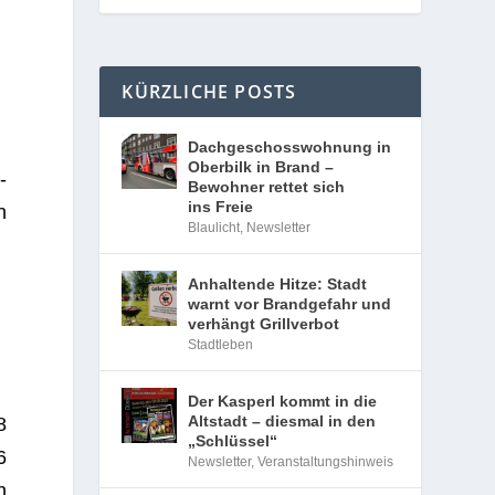
KÜRZLICHE POSTS
Dachgeschosswohnung in
Oberbilk in Brand –
­
Bewohner rettet sich
ins Freie
n
Blaulicht
,
Newsletter
Anhaltende Hitze: Stadt
warnt vor Brandgefahr und
verhängt Grillverbot
Stadtleben
Der Kasperl kommt in die
Altstadt – diesmal in den
8
„Schlüssel“
6
Newsletter
,
Veranstaltungshinweis
n