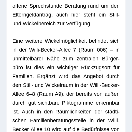
offene Sprech­stunde Bera­tung rund um den
Eltern­geld­an­trag, auch hier steht ein Still-
und Wickel­be­reich zur Verfügung.
Eine wei­tere Wickel­mög­lich­keit befin­det sich
in der Willi-Becker-Allee 7 (Raum 006) – in
unmit­tel­ba­rer Nähe zum zen­tra­len Bür­ger­
büro ist dies ein wich­ti­ger Rück­zugs­ort für
Fami­lien. Ergänzt wird das Ange­bot durch
den Still- und Wickel­raum in der Willi-Becker-
Allee 6–8 (Raum A9), der bereits von außen
durch gut sicht­bare Pik­to­gramme erkenn­bar
ist. Auch in den Räum­lich­kei­ten der städ­ti­
schen Fami­li­en­be­ra­tungs­stelle in der Willi-
Becker-Allee 10 wird auf die Bedürf­nisse von