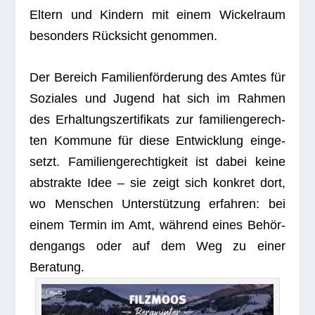
Eltern und Kin­dern mit einem Wickel­raum
beson­ders Rück­sicht genommen.
Der Bereich Fami­li­en­för­de­rung des Amtes für
Sozia­les und Jugend hat sich im Rah­men
des Erhal­tungs­zer­ti­fi­kats zur fami­li­en­ge­rech­
ten Kom­mune für diese Ent­wick­lung ein­ge­
setzt. Fami­li­en­ge­rech­tig­keit ist dabei keine
abs­trakte Idee – sie zeigt sich kon­kret dort,
wo Men­schen Unter­stüt­zung erfah­ren: bei
einem Ter­min im Amt, wäh­rend eines Behör­
den­gangs oder auf dem Weg zu einer
Beratung.