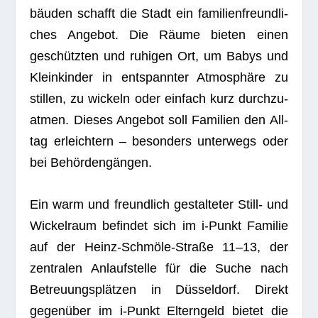
bäu­den schafft die Stadt ein fami­li­en­freund­li­
ches Ange­bot. Die Räume bie­ten einen
geschütz­ten und ruhi­gen Ort, um Babys und
Klein­kin­der in ent­spann­ter Atmo­sphäre zu
stil­len, zu wickeln oder ein­fach kurz durch­zu­
at­men. Die­ses Ange­bot soll Fami­lien den All­
tag erleich­tern – beson­ders unter­wegs oder
bei Behördengängen.
Ein warm und freund­lich gestal­te­ter Still- und
Wickel­raum befin­det sich im i‑Punkt Fami­lie
auf der Heinz-Schm­öle-Straße 11–13, der
zen­tra­len Anlauf­stelle für die Suche nach
Betreu­ungs­plät­zen in Düs­sel­dorf. Direkt
gegen­über im i‑Punkt Eltern­geld bie­tet die