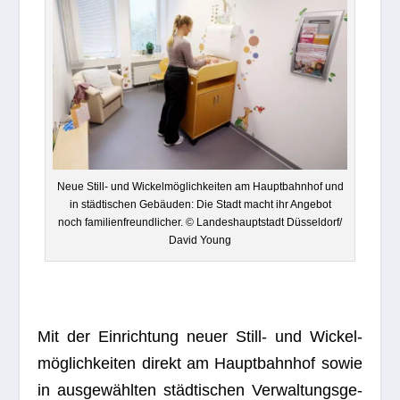
Neue Still- und Wickel­mög­lich­kei­ten am Haupt­bahn­hof und
in städ­ti­schen Gebäu­den: Die Stadt macht ihr Ange­bot
noch fami­li­en­freund­li­cher. © Lan­des­haupt­stadt Düsseldorf/
David Young
Mit der Ein­rich­tung neuer Still- und Wickel­
mög­lich­kei­ten direkt am Haupt­bahn­hof sowie
in aus­ge­wähl­ten städ­ti­schen Ver­wal­tungs­ge­