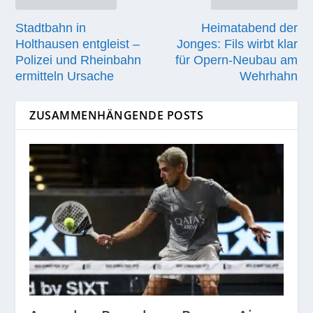
Stadtbahn in
Heimatabend der
Holthausen entgleist –
Jonges: Fils wirbt klar
Polizei und Rheinbahn
für Opern-Neubau am
ermitteln Ursache
Wehrhahn
ZUSAMMENHÄNGENDE POSTS