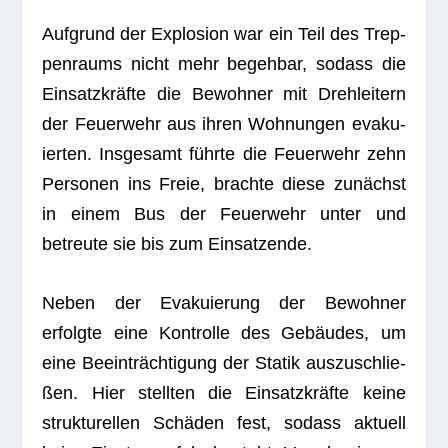
Auf­grund der Explo­sion war ein Teil des Trep­
pen­raums nicht mehr begeh­bar, sodass die
Ein­satz­kräfte die Bewoh­ner mit Dreh­lei­tern
der Feu­er­wehr aus ihren Woh­nun­gen eva­ku­
ier­ten. Ins­ge­samt führte die Feu­er­wehr zehn
Per­so­nen ins Freie, brachte diese zunächst
in einem Bus der Feu­er­wehr unter und
betreute sie bis zum Einsatzende.
Neben der Eva­ku­ie­rung der Bewoh­ner
erfolgte eine Kon­trolle des Gebäu­des, um
eine Beein­träch­ti­gung der Sta­tik aus­zu­schlie­
ßen. Hier stell­ten die Ein­satz­kräfte keine
struk­tu­rel­len Schä­den fest, sodass aktu­ell