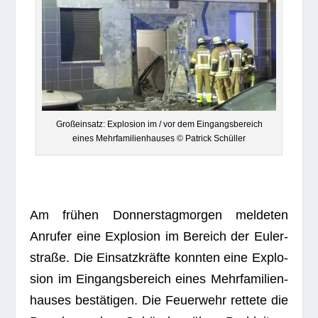
Groß­ein­satz: Explo­sion im / vor dem Ein­gangs­be­reich
eines Mehr­fa­mi­li­en­hau­ses © Patrick Schüller
Am frü­hen Don­ners­tag­mor­gen mel­de­ten
Anru­fer eine Explo­sion im Bereich der Euler­
straße. Die Ein­satz­kräfte konn­ten eine Explo­
sion im Ein­gangs­be­reich eines Mehr­fa­mi­li­en­
hau­ses bestä­ti­gen. Die Feu­er­wehr ret­tete die