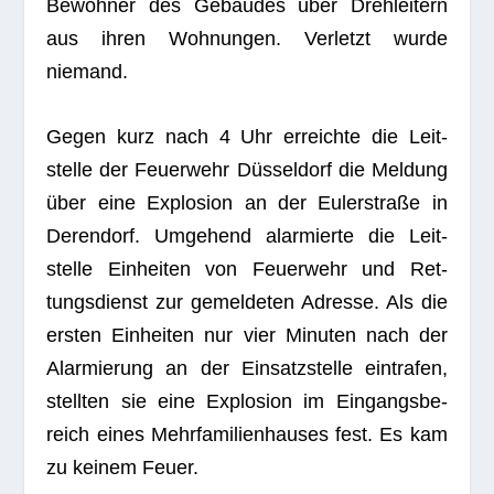
Bewoh­ner des Gebäu­des über Dreh­lei­tern
aus ihren Woh­nun­gen. Ver­letzt wurde
niemand.
Gegen kurz nach 4 Uhr erreichte die Leit­
stelle der Feu­er­wehr Düs­sel­dorf die Mel­dung
über eine Explo­sion an der Euler­straße in
Deren­dorf. Umge­hend alar­mierte die Leit­
stelle Ein­hei­ten von Feu­er­wehr und Ret­
tungs­dienst zur gemel­de­ten Adresse. Als die
ers­ten Ein­hei­ten nur vier Minu­ten nach der
Alar­mie­rung an der Ein­satz­stelle ein­tra­fen,
stell­ten sie eine Explo­sion im Ein­gangs­be­
reich eines Mehr­fa­mi­li­en­hau­ses fest. Es kam
zu kei­nem Feuer.