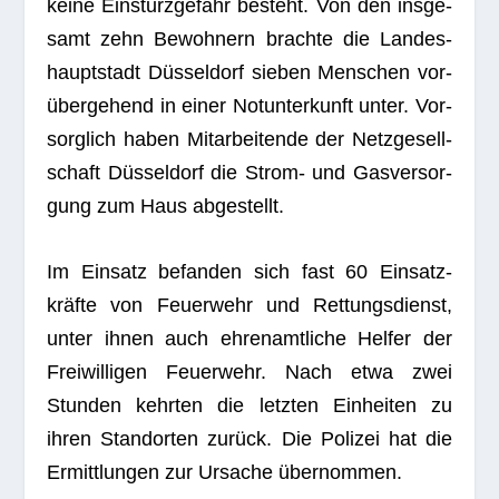
keine Ein­sturz­ge­fahr besteht. Von den ins­ge­
samt zehn Bewoh­nern brachte die Lan­des­
haupt­stadt Düs­sel­dorf sie­ben Men­schen vor­
über­ge­hend in einer Not­un­ter­kunft unter. Vor­
sorg­lich haben Mit­ar­bei­tende der Netz­ge­sell­
schaft Düs­sel­dorf die Strom- und Gas­ver­sor­
gung zum Haus abgestellt.
Im Ein­satz befan­den sich fast 60 Ein­satz­
kräfte von Feu­er­wehr und Ret­tungs­dienst,
unter ihnen auch ehren­amt­li­che Hel­fer der
Frei­wil­li­gen Feu­er­wehr. Nach etwa zwei
Stun­den kehr­ten die letz­ten Ein­hei­ten zu
ihren Stand­or­ten zurück. Die Poli­zei hat die
Ermitt­lun­gen zur Ursa­che übernommen.