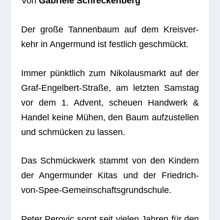
Von
Gabriele Schre­cken­berg
Der große Tan­nen­baum auf dem Kreis­ver­
kehr in Anger­mund ist fest­lich geschmückt.
Immer pünkt­lich zum Niko­laus­markt auf der
Graf-Engel­bert-Straße, am letz­ten Sams­tag
vor dem 1. Advent, scheuen Hand­werk &
Han­del keine Mühen, den Baum auf­zu­stel­len
und schmü­cken zu lassen.
Das Schmück­werk stammt von den Kin­dern
der Anger­mun­der Kitas und der Friedrich-
von-Spee-Gemeinschaftsgrundschule.
Peter Pero­vic sorgt seit vie­len Jah­ren für den