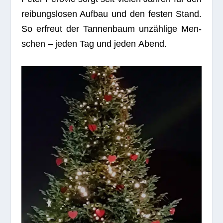
rei­bungs­lo­sen Auf­bau und den fes­ten Stand.
So erfreut der Tan­nen­baum unzäh­lige Men­
schen – jeden Tag und jeden Abend.