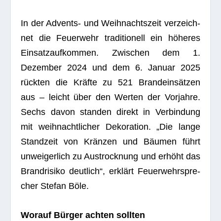
In der Advents- und Weih­nachts­zeit ver­zeich­
net die Feu­er­wehr tra­di­tio­nell ein höhe­res
Ein­satz­auf­kom­men. Zwi­schen dem 1.
Dezem­ber 2024 und dem 6. Januar 2025
rück­ten die Kräfte zu 521 Brand­ein­sät­zen
aus – leicht über den Wer­ten der Vor­jahre.
Sechs davon stan­den direkt in Ver­bin­dung
mit weih­nacht­li­cher Deko­ra­tion. „Die lange
Stand­zeit von Krän­zen und Bäu­men führt
unwei­ger­lich zu Aus­trock­nung und erhöht das
Brand­ri­siko deut­lich“, erklärt Feu­er­wehr­spre­
cher Ste­fan Böle.
Wor­auf Bür­ger ach­ten sollten