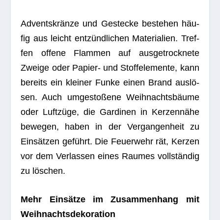
Advents­kränze und Geste­cke bestehen häu­
fig aus leicht ent­zünd­li­chen Mate­ria­lien. Tref­
fen offene Flam­men auf aus­ge­trock­nete
Zweige oder Papier- und Stoff­ele­mente, kann
bereits ein klei­ner Funke einen Brand aus­lö­
sen. Auch umge­sto­ßene Weih­nachts­bäume
oder Luft­züge, die Gar­di­nen in Ker­zen­nähe
bewe­gen, haben in der Ver­gan­gen­heit zu
Ein­sät­zen geführt. Die Feu­er­wehr rät, Ker­zen
vor dem Ver­las­sen eines Rau­mes voll­stän­dig
zu löschen.
Mehr Ein­sätze im Zusam­men­hang mit
Weihnachtsdekoration