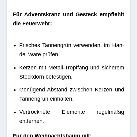
Für Advents­kranz und Gesteck emp­fiehlt
die Feuerwehr:
Fri­sches Tan­nen­grün ver­wen­den, im Han­
del Ware prüfen.
Ker­zen mit Metall-Tropf­fang und siche­rem
Steck­dorn befestigen.
Genü­gend Abstand zwi­schen Ker­zen und
Tan­nen­grün einhalten.
Ver­trock­nete Ele­mente regel­mä­ßig
entfernen.
Für den Weih­nachts­baum gilt: