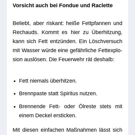
Vor­sicht auch bei Fon­due und Raclette
Beliebt, aber ris­kant: heiße Fett­pfan­nen und
Rechauds. Kommt es hier zu Über­hit­zung,
kann sich Fett ent­zün­den. Ein Lösch­ver­such
mit Was­ser würde eine gefähr­li­che Fett­ex­plo­
sion aus­lö­sen. Die Feu­er­wehr rät deshalb:
Fett nie­mals überhitzen.
Brenn­paste statt Spi­ri­tus nutzen.
Bren­nende Fett- oder Ölreste stets mit
einem Deckel ersticken.
Mit die­sen ein­fa­chen Maß­nah­men lässt sich