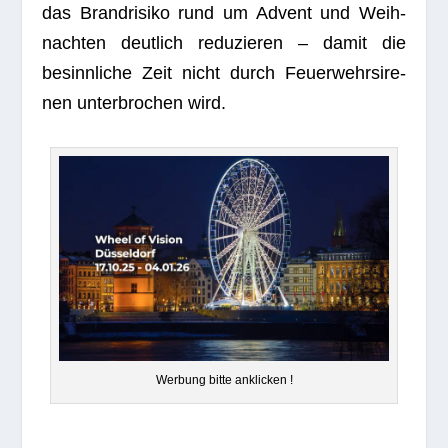
das Brand­ri­siko rund um Advent und Weih­
nach­ten deut­lich redu­zie­ren – damit die
besinn­li­che Zeit nicht durch Feu­er­wehr­si­re­
nen unter­bro­chen wird.
Wer­bung bitte anklicken !