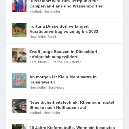
Düsseldorf wird zum Treffpunkt für
Campervan-Fans und Wassersportler
Infothek
,
Newsletter
Fortuna Düsseldorf verlängert
Ausrüstervertrag vorzeitig bis 2033
Newsletter
,
Sport
Zwölf junge Spatzen in Düsseldorf
erfolgreich ausgewildert
Katz, Maus & Friends
,
Newsletter
Ab morgen ist Klein Montmartre in
Kaiserswerth
Newsletter
,
NordNews
Neue Sicherheitstechnik: Rheinbahn rüstet
Strecke nach Holthausen auf
Infothek
,
Newsletter
45 Jahre Kiefernstraße: Wenn ein besetztes