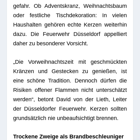
ge­fahr. Ob Advents­kranz, Weih­nachts­baum
oder fest­li­che Tisch­de­ko­ra­tion: In vie­len
Haus­hal­ten gehö­ren echte Ker­zen wei­ter­hin
dazu. Die Feu­er­wehr Düs­sel­dorf appel­liert
daher zu beson­de­rer Vorsicht.
„Die Vor­weih­nachts­zeit mit geschmück­ten
Krän­zen und Geste­cken zu genie­ßen, ist
eine schöne Tra­di­tion. Den­noch dür­fen die
Risi­ken offe­ner Flam­men nicht unter­schätzt
wer­den“, betont David von der Lieth, Lei­ter
der Düs­sel­dor­fer Feu­er­wehr. Ker­zen soll­ten
grund­sätz­lich nie unbe­auf­sich­tigt brennen.
Tro­ckene Zweige als Brandbeschleuniger