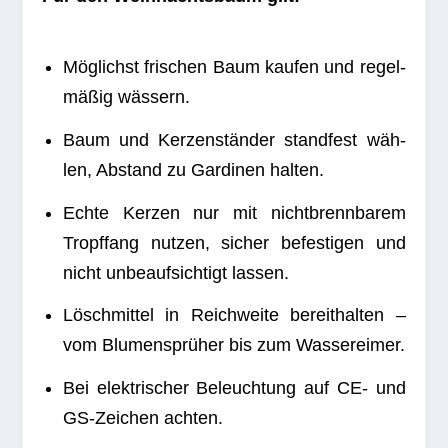
Mög­lichst fri­schen Baum kau­fen und regel­
mä­ßig wässern.
Baum und Ker­zen­stän­der stand­fest wäh­
len, Abstand zu Gar­di­nen halten.
Echte Ker­zen nur mit nicht­brenn­ba­rem
Tropf­fang nut­zen, sicher befes­ti­gen und
nicht unbe­auf­sich­tigt lassen.
Lösch­mit­tel in Reich­weite bereit­hal­ten –
vom Blu­men­sprü­her bis zum Wassereimer.
Bei elek­tri­scher Beleuch­tung auf CE- und
GS-Zei­chen achten.