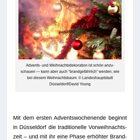
Advents- und Weih­nachts­de­ko­ra­tion ist schön anzu­
schauen — kann aber auch “brand­ge­fähr­lich” wer­den, wie
bei die­sem Weih­nachts­baum. © Lan­des­haupt­stadt
Düsseldorf/David Young
Mit dem ers­ten Advents­wo­chen­ende beginnt
in Düs­sel­dorf die tra­di­tio­nelle Vor­weih­nachts­
zeit – und mit ihr eine Phase erhöh­ter Brand­